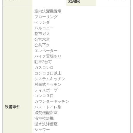
効期限
室内洗濯機置場
フローリング
ベランダ
バルコニー
都市ガス
公営水道
公共下水
エレベーター
バイク置場あり
駐車2台可
ガスコンロ
コンロ２口以上
システムキッチン
対面式キッチン
ディスポーザー
コンロ３口
カウンターキッチン
設備条件
バス・トイレ別
追焚機能浴室
浴室乾燥機
温水洗浄便座
シャワー