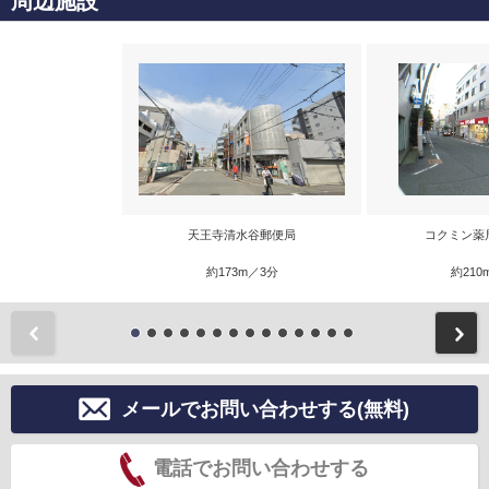
周辺施設
天王寺清水谷郵便局
コクミン薬
約173m／3分
約210
前
メールでお問い合わせする(無料)
電話でお問い合わせする