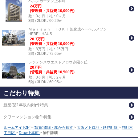
ベルンガーデン上本町
24
万
円
(管理費・共益費 10,000円)
敷：0ヶ月｜礼：0ヶ月
3階 / 2LDK / 60.29㎡
Ｍａｉｓｏｎ ＴＯＫＩ 旭化成ヘーベルメゾン
HEBEL HAUS
20.3
万
円
(管理費・共益費 10,000円)
敷：8万円｜礼：25万円
2階 / 2LDK / 72.65㎡
レジデンスウエストアロウ夕陽ヶ丘
20
万
円
(管理費・共益費 10,500円)
敷：0ヶ月｜礼：2ヶ月
5階 / 3LDK / 60.95㎡
こだわり特集
新築(築1年以内)物件特集
タワーマンション物件特集
ルームアイTOP
>
(賃貸)路線・駅から探す
>
大阪メトロ地下鉄谷町線
>
谷町六
丁目駅
>
Draw上本町
>
物件詳細