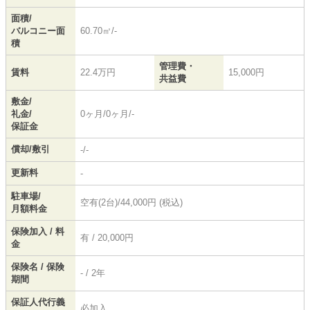
面積/
バルコニー面
60.70㎡/-
積
管理費・
賃料
22.4万円
15,000円
共益費
敷金/
礼金/
0ヶ月/0ヶ月/-
保証金
償却/敷引
-/-
更新料
-
駐車場/
空有(2台)/44,000円 (税込)
月額料金
保険加入 / 料
有 / 20,000円
金
保険名 / 保険
- / 2年
期間
保証人代行義
必加入