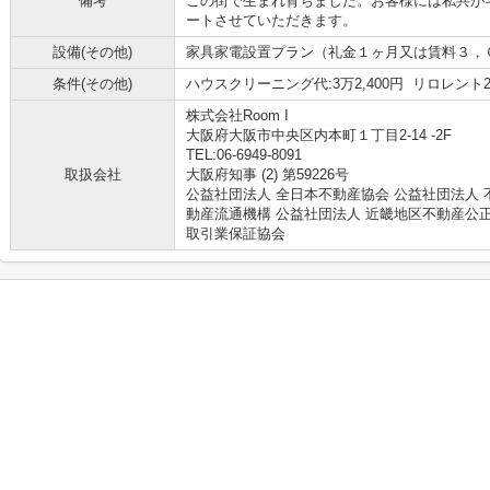
備考
この街で生まれ育ちました。お客様には私共が
ートさせていただきます。
設備(その他)
家具家電設置プラン（礼金１ヶ月又は賃料３，
条件(その他)
ハウスクリーニング代:3万2,400円 リロレント24:
株式会社Room I
大阪府大阪市中央区内本町１丁目2-14 -2F
TEL:06-6949-8091
取扱会社
大阪府知事 (2) 第59226号
公益社団法人 全日本不動産協会 公益社団法人 
動産流通機構 公益社団法人 近畿地区不動産公
取引業保証協会