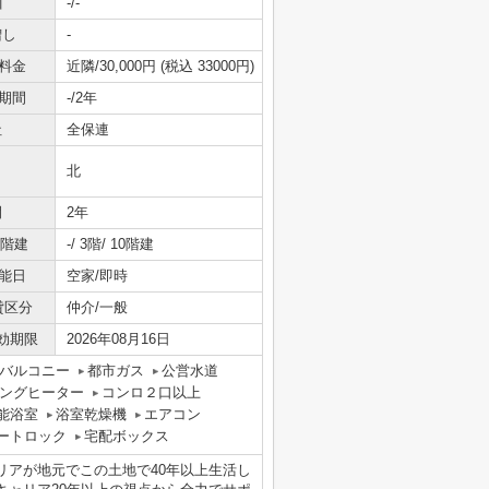
引
-/-
増し
-
料金
近隣/30,000円 (税込 33000円)
期間
-/2年
社
全保連
北
間
2年
/階建
-/ 3階/ 10階建
能日
空家/即時
貸区分
仲介/一般
効期限
2026年08月16日
バルコニー
都市ガス
公営水道
キングヒーター
コンロ２口以上
能浴室
浴室乾燥機
エアコン
ートロック
宅配ボックス
リアが地元でこの土地で40年以上生活し