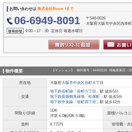
お問い合わせは
株式会社Room Iまで
06-6949-8091
〒540-0026
大阪府大阪市中央区内本町１丁
9:00～17：30 定休日:毎週水曜日
【マンション】
物件番号：64403226
情報更新日：20
物件概要
所在地
大阪府
大阪市中央区
谷町
６丁目
地下鉄谷町線
「
谷町六丁目
」駅 徒歩5分
交通
地下鉄長堀鶴見緑地
「
松屋町
」駅 徒歩5分
地下鉄中央線
「
谷町四丁目
」駅 徒歩12分
1DK
間取り/詳細
面積/バルコ
洋室 6.0帖
/
DK 5.8帖
賃料
8.7万円
管理費・共