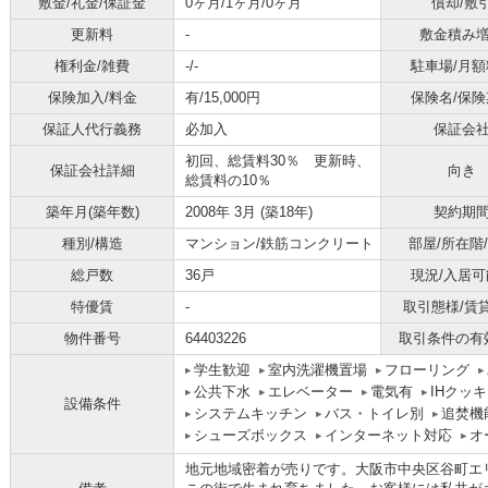
敷金/礼金/保証金
0ヶ月/1ヶ月/0ヶ月
償却/敷
更新料
-
敷金積み
権利金/雑費
-/-
駐車場/月額
保険加入/料金
有/15,000円
保険名/保険
保証人代行義務
必加入
保証会
初回、総賃料30％ 更新時、
保証会社詳細
向き
総賃料の10％
築年月(築年数)
2008年 3月 (築18年)
契約期
種別/構造
マンション/鉄筋コンクリート
部屋/所在階
総戸数
36戸
現況/入居可
特優賃
-
取引態様/賃
物件番号
64403226
取引条件の有
学生歓迎
室内洗濯機置場
フローリング
公共下水
エレベーター
電気有
IHクッ
設備条件
システムキッチン
バス・トイレ別
追焚機
シューズボックス
インターネット対応
オ
地元地域密着が売りです。大阪市中央区谷町エ