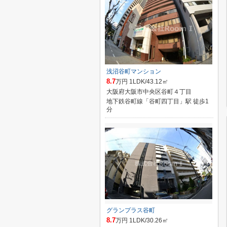
浅沼谷町マンション
8.7
万円 1LDK/43.12㎡
大阪府大阪市中央区谷町４丁目
地下鉄谷町線「谷町四丁目」駅 徒歩1
分
グランプラス谷町
8.7
万円 1LDK/30.26㎡