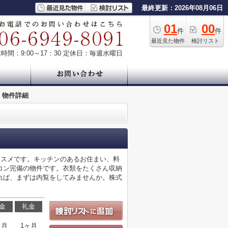
最終更新：2026年08月06日
01
00
件
件
最近見た物件
検討リスト
時間：9:00～17：30
定休日：毎週水曜日
物件詳細
ススメです。キッチンのあるお住まい、料
コン完備の物件です。衣類をたくさん収納
れば、まずは内覧をしてみませんか。株式
金
礼金
ヶ月
1ヶ月