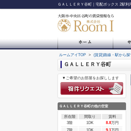
ルームアイTOP
>
(賃貸)路線・駅から探
ＧＡＬＬＥＲＹ谷町
▼ご希望のお部屋をお探しします
ＧＡＬＬＥＲＹ谷町
の他の空室
所在階
間取り
賃料
3階
1DK
8.8
万円
7階
1DK
9.1
万円