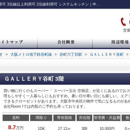
ＧＡＬＬＥＲＹ谷町｜宅配ボックス 2駅利用可 3沿線以上利用可 2沿線利用可 システムキッチン｜中央区・谷町・谷四の賃貸情報 ルームアイ
営業
す
>
大阪メトロ地下鉄谷町線
>
谷町六丁目駅
>
ＧＡＬＬＥＲＹ谷町
>
ＧＡＬＬＥＲＹ谷町 3階
買い物に行くのもスーパー「 スーパー玉出 空堀店」が近くにあるのでお
理もしやすく一人暮らしにもおすすめ。暑い日や寒い日にも嬉しい、エア
できるクローゼットがあります。大阪市中央区の物件で気になるものがあ
会社Room Iでは内覧のご予約も承っております。
賃料
間取り
専有面積
所在階
管理費・共益費
敷
8.7
万円
1DK
27.13㎡
3階
10,000円
0