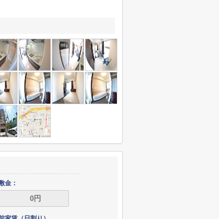
敷金：
前家賃（日割り）