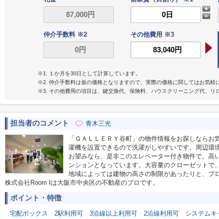
仲介手数料 ※2
その他費用 ※3
※1. １か月を30日として計算しています。
※2. 仲介手数料は仮の価格となりますので、実際の価格に関してはお気軽
※3. その他費用の項目は、鍵交換代、保険料、ハウスクリーニング代、リ
担当者のコメント
青木三光
「ＧＡＬＬＥＲＹ谷町」の物件情報をお探しならお
濯機を設置できるので洗濯がしやすいです。周辺環境
お望みなら、是非このエレベーター付き物件で。高
ンションとなっています。大容量のクローゼットで
地域によっては建物の高さの制限があったりと、プ
株式会社Room Iは大阪市中央区の不動産のプロです。
ポイント・特徴
宅配ボックス
2駅利用可
3沿線以上利用可
2沿線利用可
システムキ