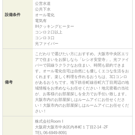
公営水道
公共下水
設備条件
オール電化
電気有
IHクッキングヒーター
コンロ２口以上
コンロ３口
光ファイバー
こだわりで選びたい方におすすめ。大阪市中央区エリ
アで住まいをお探しなら「レシオ安堂寺」。光ファイ
バーで回線ラクラクなお住まい、時間も節約できま
す。オール電化住宅は自然にも優しくエコな生活をお
くれます。楽しく料理を作れるおうちは、3口コンロ
備考
があるおうちです。地下鉄谷町線谷町六丁目周辺の地
域情報をお求めならお任せください！地元密着の当社
が、お客様のお部屋探しを全力でお手伝い致します。
大阪市内のお部屋探しはルームアイにお任せくださ
い！大阪市内のお部屋探しはルームアイにお任せくだ
さい！
株式会社Room I
大阪府大阪市中央区内本町１丁目2-14 -2F
TEL:06-6949-8091