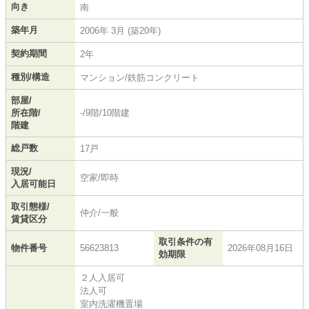
向き
南
築年月
2006年 3月 (築20年)
契約期間
2年
種別/構造
マンション/鉄筋コンクリート
部屋/
所在階/
-/9階/10階建
階建
総戸数
17戸
現況/
空家/即時
入居可能日
取引態様/
仲介/一般
賃貸区分
取引条件の有
物件番号
56623813
2026年08月16日
効期限
２人入居可
法人可
室内洗濯機置場