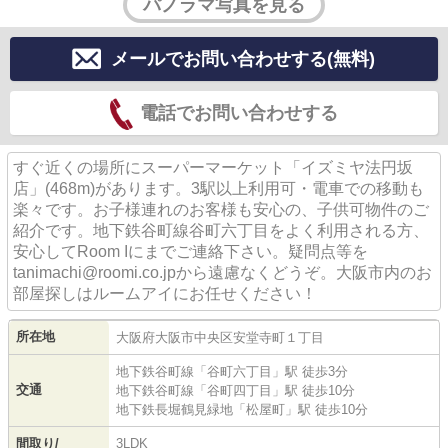
パノラマ写真を見る
メールでお問い合わせする(無料)
電話でお問い合わせする
すぐ近くの場所にスーパーマーケット「イズミヤ法円坂
店」(468m)があります。3駅以上利用可・電車での移動も
楽々です。お子様連れのお客様も安心の、子供可物件のご
紹介です。地下鉄谷町線谷町六丁目をよく利用される方、
安心してRoom Iにまでご連絡下さい。疑問点等を
tanimachi@roomi.co.jpから遠慮なくどうぞ。大阪市内のお
部屋探しはルームアイにお任せください！
所在地
大阪府
大阪市中央区
安堂寺町
１丁目
地下鉄谷町線
「
谷町六丁目
」駅 徒歩3分
交通
地下鉄谷町線
「
谷町四丁目
」駅 徒歩10分
地下鉄長堀鶴見緑地
「
松屋町
」駅 徒歩10分
間取り/
3LDK