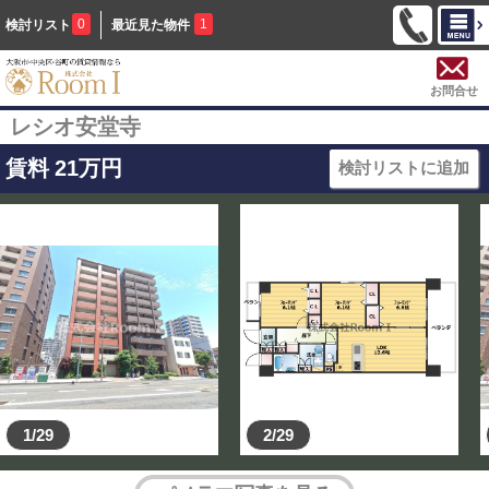
0
1
検討リスト
最近見た物件
お問合せ
レシオ安堂寺
賃料
21
万円
検討リストに追加
1/29
2/29