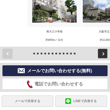
南大江小学校
大阪市立
約845m／11分
約1126
前
メールでお問い合わせする(無料)
電話でお問い合わせする
メールで共有する
LINEで共有する