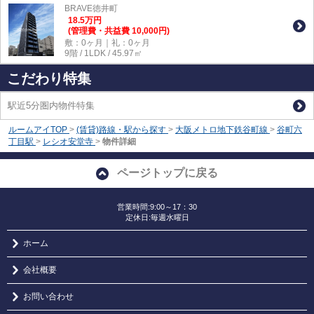
BRAVE徳井町
18.5
万
円
(管理費・共益費 10,000円)
敷：0ヶ月｜礼：0ヶ月
9階 / 1LDK / 45.97㎡
こだわり特集
駅近5分圏内物件特集
ルームアイTOP
>
(賃貸)路線・駅から探す
>
大阪メトロ地下鉄谷町線
>
谷町六
丁目駅
>
レシオ安堂寺
>
物件詳細
ページトップに戻る
営業時間:9:00～17：30
定休日:毎週水曜日
ホーム
会社概要
お問い合わせ