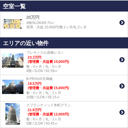
空室一覧
20万円
4階/3LDK/69.70㎡
管理・共益:10,000円/敷:1ヶ月/礼:2ヶ月
エリアの近い物件
プレサンス心斎橋レヨン
23.3
万
円
(管理費・共益費 15,000円)
敷：0ヶ月｜礼：0ヶ月
4階 / 2LDK / 62.59㎡
B-PROUD天満橋
19.5
万
円
(管理費・共益費 15,000円)
敷：0ヶ月｜礼：1ヶ月
10階 / 1LDK / 56.15㎡
スプランディッド本町グラン
21.9
万
円
(管理費・共益費 12,000円)
敷：0ヶ月｜礼：1ヶ月
5階 / 2LDK / 50.45㎡