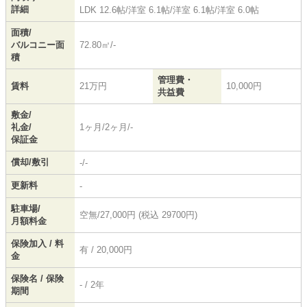
詳細
LDK 12.6帖
/
洋室 6.1帖
/
洋室 6.1帖
/
洋室 6.0帖
面積/
バルコニー面
72.80㎡/-
積
管理費・
賃料
21万円
10,000円
共益費
敷金/
礼金/
1ヶ月/2ヶ月/-
保証金
償却/敷引
-/-
更新料
-
駐車場/
空無/27,000円 (税込 29700円)
月額料金
保険加入 / 料
有 / 20,000円
金
保険名 / 保険
- / 2年
期間