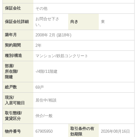
保証会社
その他
お問合せ下さ
保証会社詳細
向き
東
い。
築年月
2008年 2月 (築18年)
契約期間
2年
種別/構造
マンション/鉄筋コンクリート
部屋/
所在階/
-/4階/11階建
階建
総戸数
69戸
現況/
居住中/相談
入居可能日
取引態様/
仲介/一般
賃貸区分
取引条件の有
物件番号
67905950
2026年08月16日
効期限