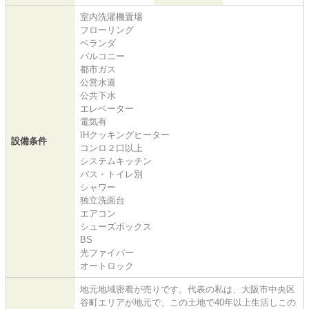
室内洗濯機置場
フローリング
ベランダ
バルコニー
都市ガス
公営水道
公共下水
エレベーター
電気有
IHクッキングヒーター
設備条件
コンロ２口以上
システムキッチン
バス・トイレ別
シャワー
独立洗面台
エアコン
シューズボックス
BS
光ファイバー
オートロック
地元地域密着が売りです。代表の私は、大阪市中央区
谷町エリアが地元で、この土地で40年以上生活しこの