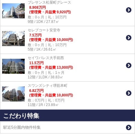
プレサンス松屋町グレース
8.908
万
円
(管理費・共益費 9,920円)
敷：0ヶ月｜礼：10万円
9階 / 1DK / 27.87㎡
セレブコート安堂寺
7.5
万
円
(管理費・共益費 10,000円)
敷：0ヶ月｜礼：10万円
5階 / 1K / 26.61㎡
セイワパレス大手前西
11.5
万
円
(管理費・共益費 13,000円)
敷：0ヶ月｜礼：1ヶ月
12階 / 1LDK / 38.83㎡
スワンズシティ堺筋本町
6.82
万
円
(管理費・共益費 10,800円)
敷：0万円｜礼：0万円
11階 / 1R / 23.89㎡
こだわり特集
駅近5分圏内物件特集