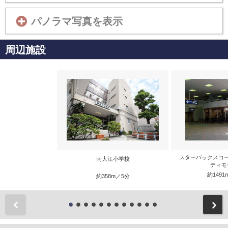
パノラマ写真を表示
周辺施設
スターバックスコ
南大江小学校
ティモ
約1491
約358m／5分
前