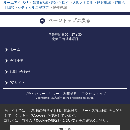
ルームアイTOP
>
(賃貸)路線・駅から探す
>
大阪メトロ地下鉄谷町線
>
谷町六
丁目駅
>
シティヒルズ安堂寺
>
物件詳細
ページトップに戻る
営業時間:9:00～17：30
定休日:毎週水曜日
ホーム
会社概要
お問い合わせ
PCサイト
プライバシーポリシー
利用規約
｜アクセスマップ
｜
Copyright(c) 株式会社Room I All rights reserved.
当サイトでは、お客様の当サイト利用状況把握、サービス向上検討を目的と
して、クッキー（Cookie）を使用しています。
詳しくは、当社の
「Cookieの取扱いについて」
をご確認ください。
閉じる