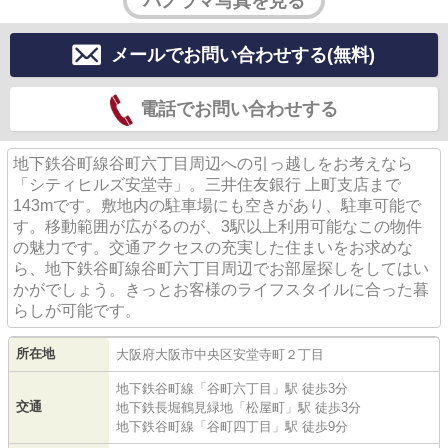
パノラマ写真を見る
メールでお問い合わせする(無料)
電話でお問い合わせする
地下鉄谷町線谷町六丁目周辺への引っ越しをお考えなら
「シティヒルズ安堂寺」。三井住友銀行 上町支店まで
143mです。敷地内の駐車場にも空きがあり、駐車可能で
す。移動範囲が広がるのが、3駅以上利用可能なこの物件
の魅力です。交通アクセスの充実した住まいをお求めな
ら、地下鉄谷町線谷町六丁目周辺でお部屋探しをしてはい
かがでしょう。きっとお客様のライフスタイルに合った暮
らしが可能です。
所在地
大阪府
大阪市中央区
安堂寺町
２丁目
地下鉄谷町線
「
谷町六丁目
」駅 徒歩3分
交通
地下鉄長堀鶴見緑地
「
松屋町
」駅 徒歩3分
地下鉄谷町線
「
谷町四丁目
」駅 徒歩9分