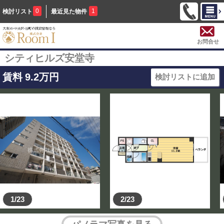
0
1
検討リスト
最近見た物件
お問合せ
シティヒルズ安堂寺
賃料
9.2
万円
検討リストに追加
1/23
2/23