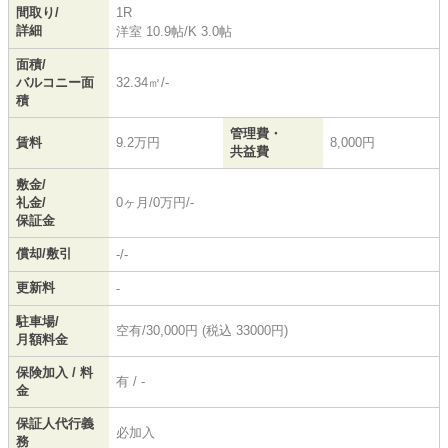
間取り/
1R
詳細
洋室 10.9帖
/
K 3.0帖
面積/
バルコニー面
32.34㎡/-
積
管理費・
賃料
9.2万円
8,000円
共益費
敷金/
礼金/
0ヶ月/0万円/-
保証金
償却/敷引
-/-
更新料
-
駐車場/
空有/30,000円 (税込 33000円)
月額料金
保険加入 / 料
有 / -
金
保証人代行義
必加入
務