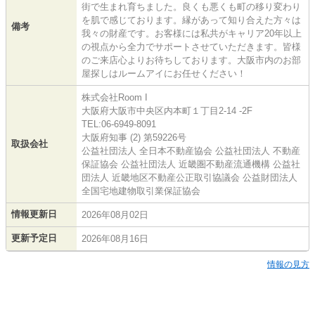
街で生まれ育ちました。良くも悪くも町の移り変わり
を肌で感じております。縁があって知り合えた方々は
備考
我々の財産です。お客様には私共がキャリア20年以上
の視点から全力でサポートさせていただきます。皆様
のご来店心よりお待ちしております。大阪市内のお部
屋探しはルームアイにお任せください！
株式会社Room I
大阪府大阪市中央区内本町１丁目2-14 -2F
TEL:06-6949-8091
大阪府知事 (2) 第59226号
取扱会社
公益社団法人 全日本不動産協会 公益社団法人 不動産
保証協会 公益社団法人 近畿圏不動産流通機構 公益社
団法人 近畿地区不動産公正取引協議会 公益財団法人
全国宅地建物取引業保証協会
情報更新日
2026年08月02日
更新予定日
2026年08月16日
情報の見方