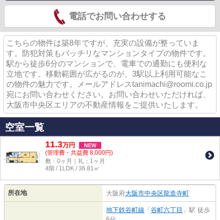
電話でお問い合わせする
こちらの物件は築8年ですが、充実の設備が整っていま
す。防犯対策もバッチリなマンションタイプの物件です。
駅から徒歩6分のマンションで、電車での通勤にも便利な
立地です。移動範囲が広がるのが、3駅以上利用可能なこ
の物件の魅力です。メールアドレスtanimachi@roomi.co.jp
宛にお問い合わせください。お問い合わせいただければ、
大阪市中央区エリアの不動産情報をご提供いたします。
空室一覧
11.3
万
円
NEW
(管理費・共益費 8,000円)
敷：0ヶ月｜礼：1ヶ月
4階 / 1LDK / 36.81㎡
所在地
大阪府
大阪市中央区
龍造寺町
地下鉄谷町線
「
谷町六丁目
」駅 徒歩
6分