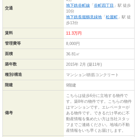
地下鉄谷町線
「
谷町四丁目
」駅 徒歩
交通
10分
地下鉄長堀鶴見緑地
「
松屋町
」駅 徒
歩13分
賃料
11.3万円
管理費等
8,000円
面積
36.81㎡
築年数
2015年 2月 (築11年)
種別/構造
マンション/鉄筋コンクリート
階建
9階建
こちらは徒歩6分に立地する物件で
す。築8年の物件です。こちらの物件
はマンションです。エレベーターが
備考
ある物件です。できるだけ早めに不
動産情報を集めたい方は当社スタッ
フまでご連絡ください。地域の不動
産情報をいち早くお届けします。