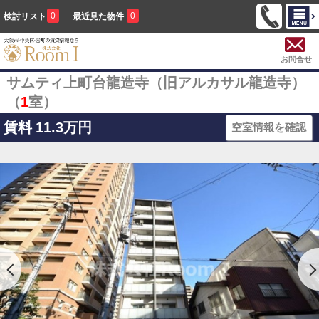
0
0
検討リスト
最近見た物件
お問合せ
サムティ上町台龍造寺（旧アルカサル龍造寺）
（
1
室）
賃料
11.3万円
空室情報を確認