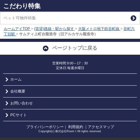
こだわり特集
ペット可物件特集
ルームアイTOP
>
(賃貸)路線・駅から探す
>
大阪メトロ地下鉄谷町線
>
谷町六
丁目駅
>
サムティ上町台龍造寺（旧アルカサル龍造寺）
ページトップに戻る
営業時間:9:00～17：30
定休日:毎週水曜日
ホーム
会社概要
お問い合わせ
PCサイト
プライバシーポリシー
利用規約
｜アクセスマップ
｜
Copyright(c) 株式会社Room I All rights reserved.