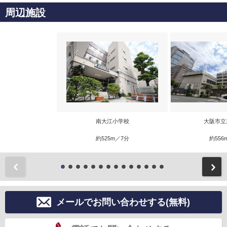
周辺施設
南大江小学校
大阪市立
約525m／7分
約556
前
メールでお問い合わせする(無料)