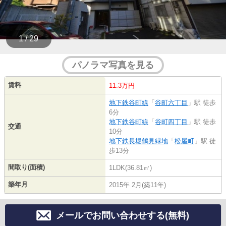
1 / 29
パノラマ写真を見る
賃料
11.3万円
地下鉄谷町線
「
谷町六丁目
」駅 徒歩
6分
地下鉄谷町線
「
谷町四丁目
」駅 徒歩
交通
10分
地下鉄長堀鶴見緑地
「
松屋町
」駅 徒
歩13分
間取り(面積)
1LDK(36.81㎡)
築年月
2015年 2月(築11年)
メールでお問い合わせする(無料)