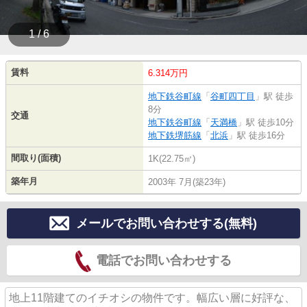
1 / 6
賃料
6.314万円
地下鉄谷町線
「
谷町四丁目
」駅 徒歩
8分
交通
地下鉄谷町線
「
天満橋
」駅 徒歩10分
地下鉄堺筋線
「
北浜
」駅 徒歩16分
間取り(面積)
1K(22.75㎡)
築年月
2003年 7月(築23年)
メールでお問い合わせする(無料)
電話でお問い合わせする
地上11階建てのイチオシの物件です。幅広い層に好評な、