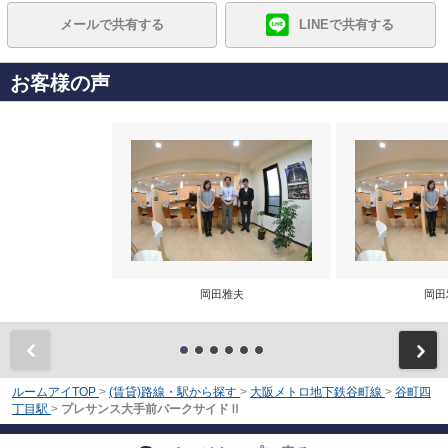
メールで共有する
LINEで共有する
お客様の声
岡田雅夫
岡田
前
ルームアイTOP
>
(賃貸)路線・駅から探す
>
大阪メトロ地下鉄谷町線
>
谷町四
丁目駅
>
プレサンス大手前パークサイドⅡ