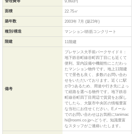
管理費等
9,860円
面積
22.75㎡
築年数
2003年 7月 (築23年)
種別/構造
マンション/鉄筋コンクリート
階建
11階建
プレサンス大手前パークサイドⅡ：
地下鉄谷町線谷町四丁目にも近くて
便利。室内設備や機能性にこだわっ
たマンション物件です。地上11階建
てで景色も良く、多数のお問い合わ
せをいただいております。近くに駅
が3つあるため、用途や行き先によっ
備考
て経路を選べる物件です。地下鉄谷
町線谷町四丁目周辺で賃貸をお探し
でしたら、大阪市中央区の情報豊富
な当社にお任せください。Eメール
でのお問い合わせはお気軽にtanimac
hi@roomi.co.jpへどうぞ。知識豊富
なスタッフがご連絡いたします。