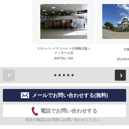
スターバックスコーヒー天満橋京阪シ
大
ティモール店
約673m／9分
約1181
前
メールでお問い合わせする(無料)
電話でお問い合わせする
現況の確認はお気軽にお問い合わせください。