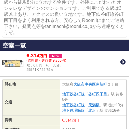
駅から徒歩8分に立地する物件です。外装にこだわったオ
シャレなデザインのマンションです。ご利用できる駅は3
駅以上あり、アクセスの良い立地です。地下鉄谷町線谷町
四丁目をよく利用される方、安心してRoom Iにまでご連絡
下さい。疑問点等をtanimachi@roomi.co.jpから遠慮なくど
うぞ。
空室一覧
6.314
万
円
NEW
(管理費・共益費 9,860円)
敷：0万円｜礼：8万円
2階 / 1K / 22.75㎡
所在地
大阪府
大阪市中央区
南新町
２丁目
地下鉄谷町線
「
谷町四丁目
」駅 徒歩
8分
交通
地下鉄谷町線
「
天満橋
」駅 徒歩10分
地下鉄堺筋線
「
北浜
」駅 徒歩16分
賃料
6.314万円