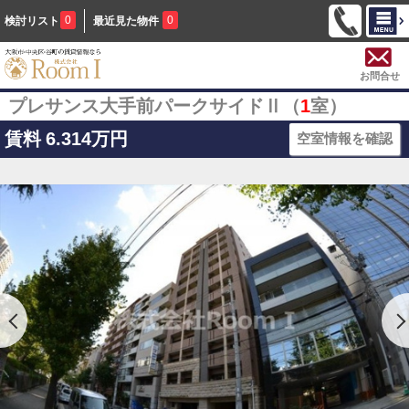
0
0
検討リスト
最近見た物件
お問合せ
プレサンス大手前パークサイドⅡ（
1
室）
賃料
6.314万円
空室情報を確認