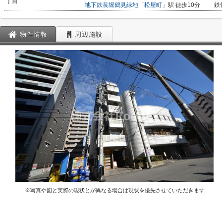
丁目
地下鉄長堀鶴見緑地
「
松屋町
」駅 徒歩10分
鉄
物件情報
周辺施設
※写真や図と実際の現状とが異なる場合は現状を優先させていただきます