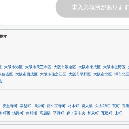
未入力項目がありま
探す
区
大阪市港区
大阪市天王寺区
大阪市浪速区
大阪市東成区
大阪市生野区
東住吉区
大阪市西成区
大阪市住之江区
大阪市平野区
大阪市北区
堺市北
市
橋
安堂寺町
常盤町
博労町
南久宝寺町
材木町
農人橋
久太郎町
瓦町
玉
本町西
淡路町
南船場
高麗橋
平野町
森ノ宮中央
和泉町
瓦屋町
上町