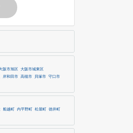
す
大阪市旭区
大阪市城東区
区
岸和田市
高槻市
貝塚市
守口市
造
船越町
内平野町
松屋町
徳井町