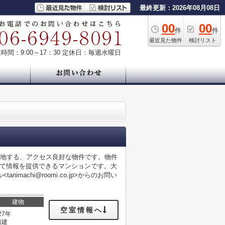
最終更新：2026年08月08日
00
00
件
件
最近見た物件
検討リスト
時間：9:00～17：30
定休日：毎週水曜日
立地する、アクセス良好な物件です。物件
って情報を提供できるマンションです。大
chi@roomi.co.jp>からのお問い
建物
空室情報へ
27年
階建