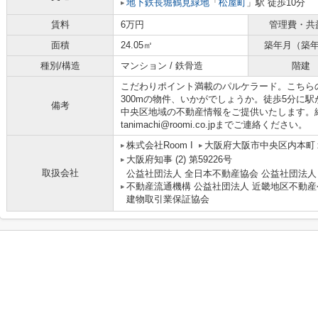
地下鉄長堀鶴見緑地
「
松屋町
」駅 徒歩10分
賃料
6万円
管理費・共
面積
24.05㎡
築年月（築
種別/構造
マンション / 鉄骨造
階建
こだわりポイント満載のパルケラード。こちら
300mの物件、いかがでしょうか。徒歩5分に
備考
中央区地域の不動産情報をご提供いたします。
tanimachi@roomi.co.jpまでご連絡ください。
株式会社Room I
大阪府大阪市中央区内本町１丁
大阪府知事 (2) 第59226号
取扱会社
公益社団法人 全日本不動産協会 公益社団法人
不動産流通機構 公益社団法人 近畿地区不動産
建物取引業保証協会