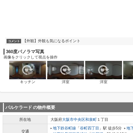
【外観】外観も気になるポイント
コメント
360度パノラマ写真
画像をクリックして視点を操作
キッチン
洋室
洋室
パルケラード
の物件概要
所在地
大阪府
大阪市中央区
和泉町
１丁目
地下鉄谷町線
「
谷町四丁目
」駅 徒歩5分
地
交通