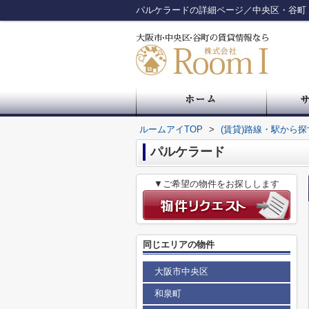
パルケラードの詳細ページ／中央区・谷町
ルームアイTOP
>
(賃貸)路線・駅から探
パルケラード
▼ご希望の物件をお探しします
同じエリアの物件
大阪市中央区
和泉町