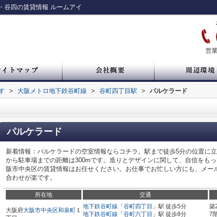
・谷四の賃貸情報 ルームアイ
営業
す
>
大阪メトロ地下鉄谷町線
>
谷町四丁目駅
>
パルケラード
パルケラード
新着情報：パルケラードの空室情報ならコチラ。駅まで徒歩5分の位置に
から駐車場までの距離は300mです。造りとデザインに関して、自信をも
阪市中央区の賃貸情報はお任せください。お仕事でお忙しい方にも、メール<tanima
合わせが楽です。
所在地
交通
地下鉄谷町線
「
谷町四丁目
」駅 徒歩5分
築
大阪府
大阪市中央区
和泉町
１
地下鉄谷町線
「
谷町六丁目
」駅 徒歩8分
7