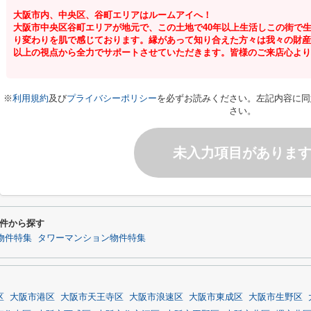
大阪市内、中央区、谷町エリアはルームアイへ！
大阪市中央区谷町エリアが地元で、この土地で40年以上生活しこの街で
り変わりを肌で感じております。縁があって知り合えた方々は我々の財産
以上の視点から全力でサポートさせていただきます。皆様のご来店心より
※
利用規約
及び
プライバシーポリシー
を必ずお読みください。左記内容に同
さい。
未入力項目がありま
件から探す
)物件特集
タワーマンション物件特集
区
大阪市港区
大阪市天王寺区
大阪市浪速区
大阪市東成区
大阪市生野区