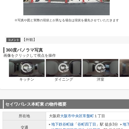
※写真や図と実際の現状とが異なる場合は現状を優先させていただきます
【外観】
コメント
360度パノラマ写真
画像をクリックして視点を操作
キッチン
ダイニング
洋室
セイワパレス本町東
の物件概要
所在地
大阪府
大阪市中央区
常盤町
１丁目
地下鉄谷町線
「
谷町四丁目
」駅 徒歩3分
地
交通