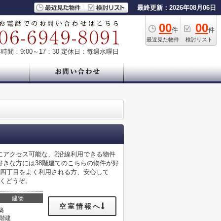
最終更新：2026年08月06日
00
00
件
件
最近見た物件
検討リスト
時間：9:00～17：30
定休日：毎週水曜日
にアクセス可能な、2沿線利用できる物件
きな方には38階建てのこちらの物件が好
町四丁目をよく利用される方、安心して
慮なくどうぞ。
建物
空室情報へ
築
8階建