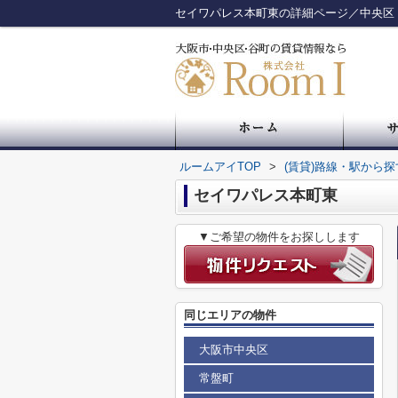
セイワパレス本町東の詳細ページ／中央区
ルームアイTOP
>
(賃貸)路線・駅から探
セイワパレス本町東
▼ご希望の物件をお探しします
同じエリアの物件
大阪市中央区
常盤町