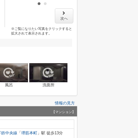
次へ
※ご覧になりたい写真をクリックすると
拡大されて表示されます。
風呂
洗面所
情報の見方
【マンション】
下鉄中央線
「
堺筋本町
」駅 徒歩13分