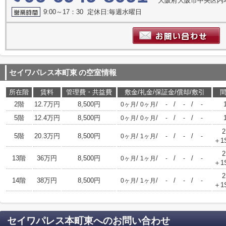
大阪府大阪市中央区内本町
9:00～17：30 定休日:毎週水曜日
セイワパレス本町東
の空室情報
所在階
賃料
管理費・共益費
敷金/礼金/保証金/償却/敷引
2階
12.7万円
8,500円
/
/
/
/
0ヶ月
0ヶ月
-
-
-
5階
12.4万円
8,500円
/
/
/
/
0ヶ月
0ヶ月
-
-
-
2
5階
20.3万円
8,500円
/
/
/
/
0ヶ月
1ヶ月
-
-
-
＋1
2
13階
36万円
8,500円
/
/
/
/
0ヶ月
1ヶ月
-
-
-
＋1
2
14階
38万円
8,500円
/
/
/
/
0ヶ月
1ヶ月
-
-
-
＋1
セイワパレス本町東
へのお問い合わせ