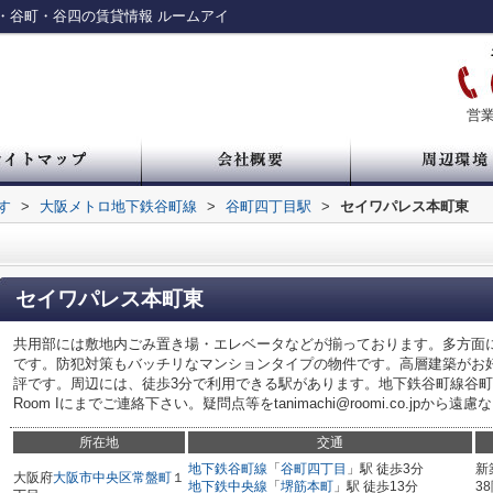
・谷町・谷四の賃貸情報 ルームアイ
営業
す
>
大阪メトロ地下鉄谷町線
>
谷町四丁目駅
>
セイワパレス本町東
セイワパレス本町東
共用部には敷地内ごみ置き場・エレベータなどが揃っております。多方面
です。防犯対策もバッチリなマンションタイプの物件です。高層建築がお好
評です。周辺には、徒歩3分で利用できる駅があります。地下鉄谷町線谷
Room Iにまでご連絡下さい。疑問点等をtanimachi@roomi.co.jpから遠
所在地
交通
地下鉄谷町線
「
谷町四丁目
」駅 徒歩3分
新
大阪府
大阪市中央区
常盤町
１
地下鉄中央線
「
堺筋本町
」駅 徒歩13分
3