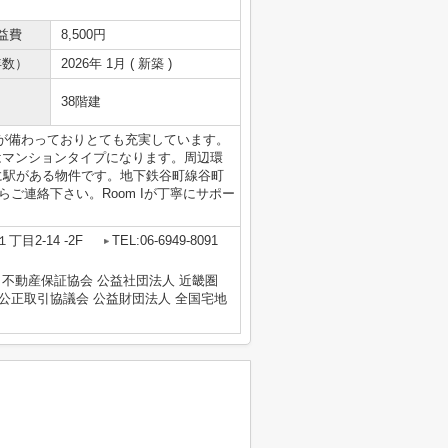
益費
8,500円
年数）
2026年 1月 ( 新築 )
38階建
が備わっておりとても充実しています。
はマンションタイプになります。周辺環
に駅がある物件です。地下鉄谷町線谷町
.jpからご連絡下さい。Room Iが丁寧にサポー
目2-14 -2F
TEL:06-6949-8091
 不動産保証協会 公益社団法人 近畿圏
公正取引協議会 公益財団法人 全国宅地