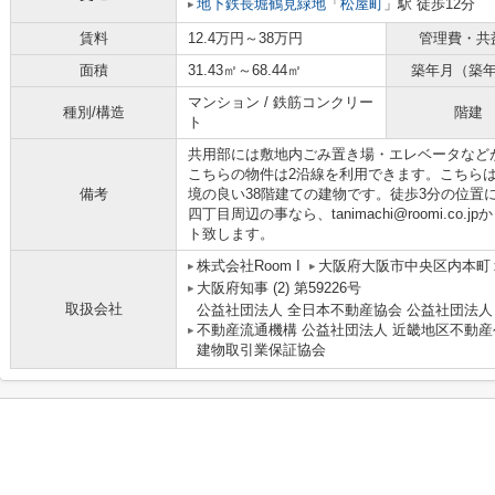
地下鉄長堀鶴見緑地
「
松屋町
」駅 徒歩12分
賃料
12.4万円～38万円
管理費・共
面積
31.43㎡～68.44㎡
築年月（築
マンション / 鉄筋コンクリー
種別/構造
階建
ト
共用部には敷地内ごみ置き場・エレベータなど
こちらの物件は2沿線を利用できます。こちら
備考
境の良い38階建ての建物です。徒歩3分の位置
四丁目周辺の事なら、tanimachi@roomi.co
ト致します。
株式会社Room I
大阪府大阪市中央区内本町１丁
大阪府知事 (2) 第59226号
取扱会社
公益社団法人 全日本不動産協会 公益社団法人
不動産流通機構 公益社団法人 近畿地区不動産
建物取引業保証協会