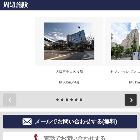
周辺施設
大阪市中央区役所
セブン−イレブン 
約300m／4分
約315
前
メールでお問い合わせする(無料)
電話でお問い合わせする