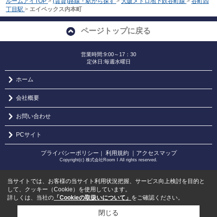
ルームアイTOP
>
(賃貸)路線・駅から探す
>
大阪メトロ地下鉄谷町線
>
谷町四
丁目駅
>
エイペックス内本町
ページトップに戻る
営業時間:9:00～17：30
定休日:毎週水曜日
ホーム
会社概要
お問い合わせ
PCサイト
プライバシーポリシー
利用規約
｜アクセスマップ
｜
Copyright(c) 株式会社Room I All rights reserved.
当サイトでは、お客様の当サイト利用状況把握、サービス向上検討を目的と
して、クッキー（Cookie）を使用しています。
詳しくは、当社の
「Cookieの取扱いについて」
をご確認ください。
閉じる