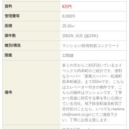
賃料
6万円
管理費等
8,000円
面積
25.20㎡
築年数
2002年 10月 (築23年)
種別/構造
マンション/鉄骨鉄筋コンクリート
階建
12階建
多くの方からご好評頂いているエイ
ペックス内本町のご紹介です。便利
なスーパー「業務スーパー・松屋町
筋本町橋店」まで202mです。こちら
はエレベーター付きの物件です。こ
備考
ちらの物件はマンションです。丁寧
かつ迅速に対応する事を常に心掛け
ている当社。地下鉄谷町線谷町四丁
目付近のことなら、いつでも<tanima
chi@roomi.co.jp>にてご連絡下さ
い。丁寧にお答え致します。