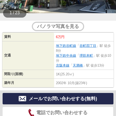
1 / 23
パノラマ写真を見る
賃料
6万円
地下鉄谷町線
「
谷町四丁目
」駅 徒歩
8分
交通
地下鉄中央線
「
堺筋本町
」駅 徒歩10
分
京阪本線
「
天満橋
」駅 徒歩13分
間取り(面積)
1K(25.20㎡)
築年月
2002年 10月(築23年)
メールでお問い合わせする(無料)
電話でお問い合わせする