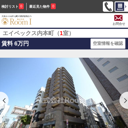
0
0
検討リスト
最近見た物件
お問合せ
エイペックス内本町（
1
室）
賃料
6万円
空室情報を確認