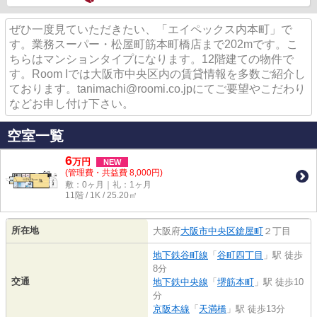
ぜひ一度見ていただきたい、「エイペックス内本町」で
す。業務スーパー・松屋町筋本町橋店まで202mです。こ
ちらはマンションタイプになります。12階建ての物件で
す。Room Iでは大阪市中央区内の賃貸情報を多数ご紹介し
ております。tanimachi@roomi.co.jpにてご要望やこだわり
などお申し付け下さい。
空室一覧
6
万
円
NEW
(管理費・共益費 8,000円)
敷：0ヶ月｜礼：1ヶ月
11階 / 1K / 25.20㎡
所在地
大阪府
大阪市中央区
鎗屋町
２丁目
地下鉄谷町線
「
谷町四丁目
」駅 徒歩
8分
交通
地下鉄中央線
「
堺筋本町
」駅 徒歩10
分
京阪本線
「
天満橋
」駅 徒歩13分