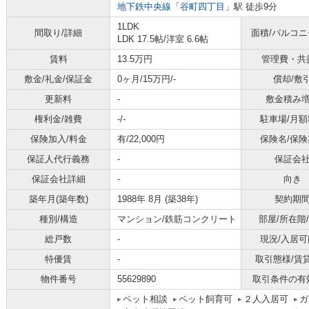
地下鉄中央線
「
谷町四丁目
」駅 徒歩9分
1LDK
間取り/詳細
面積/バルコ
LDK 17.5帖
/
洋室 6.6帖
賃料
13.5万円
管理費・共
敷金/礼金/保証金
0ヶ月/15万円/-
償却/敷
更新料
-
敷金積み
権利金/雑費
-/-
駐車場/月額
保険加入/料金
有/22,000円
保険名/保険
保証人代行義務
-
保証会
保証会社詳細
-
向き
築年月(築年数)
1988年 8月 (築38年)
契約期
種別/構造
マンション/鉄筋コンクリート
部屋/所在階
総戸数
-
現況/入居可
特優賃
-
取引態様/賃
物件番号
55629890
取引条件の有
ペット相談
ペット飼育可
２人入居可
ガ