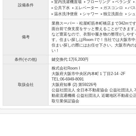
室内洗濯機置場
フローリング
ベランダ
設備条件
公共下水
エレベーター
ガスコンロ
バス
温水洗浄便座
シャワー
独立洗面台
シュ
業務スーパー・松屋町筋本町橋店まで342mで
面台前で身支度をサッと整えることができます
など豊富なので、衣類や履き物の整理がしやす
備考
す。住まい探しはRoom Iで！当社では大阪
住まい探しの際にはお任せ下さい。大阪市内の
い！
条件(その他)
鍵交換代:1万6,200円
株式会社Room I
大阪府大阪市中央区内本町１丁目2-14 -2F
TEL:06-6949-8091
取扱会社
大阪府知事 (2) 第59226号
公益社団法人 全日本不動産協会 公益社団法人 
動産流通機構 公益社団法人 近畿地区不動産公
取引業保証協会