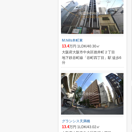
M.hills本町東
13.4
万円 1LDK/40.30㎡
大阪府大阪市中央区徳井町２丁目
地下鉄谷町線「谷町四丁目」駅 徒歩6
分
グランシス天満橋
13.4
万円 1LDK/43.02㎡