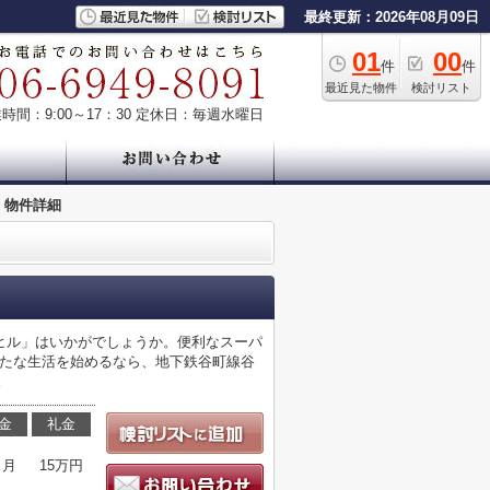
最終更新：2026年08月09日
01
00
件
件
最近見た物件
検討リスト
時間：9:00～17：30
定休日：毎週水曜日
物件詳細
ヒル」はいかがでしょうか。便利なスーパ
新たな生活を始めるなら、地下鉄谷町線谷
。
金
礼金
ヶ月
15万円