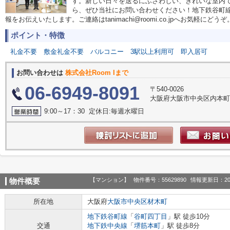
す。新しい日々を送るにふさわしい、きれいな室内
ら、ぜひ当社にお問い合わせください！地下鉄谷町
報をお伝えいたします。ご連絡はtanimachi@roomi.co.jpへお気軽にどうぞ
ポイント・特徴
礼金不要
敷金礼金不要
バルコニー
3駅以上利用可
即入居可
お問い合わせは
株式会社Room Iまで
06-6949-8091
〒540-0026
大阪府大阪市中央区内本町１丁
9:00～17：30 定休日:毎週水曜日
【マンション】
物件番号：55629890
情報更新日：20
物件概要
所在地
大阪府
大阪市中央区
材木町
地下鉄谷町線
「
谷町四丁目
」駅 徒歩10分
交通
地下鉄中央線
「
堺筋本町
」駅 徒歩8分