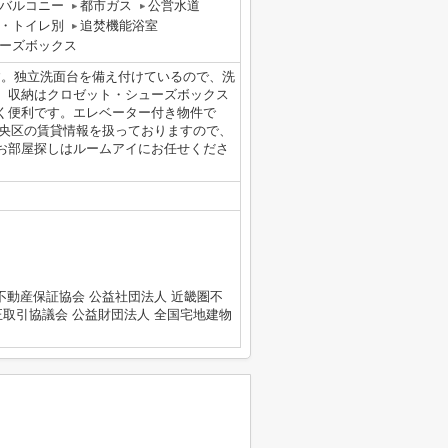
バルコニー
都市ガス
公営水道
・トイレ別
追焚機能浴室
ーズボックス
す。独立洗面台を備え付けているので、洗
。収納はクロゼット・シューズボックス
く便利です。エレベーター付き物件で
市中央区の賃貸情報を扱っておりますので、
お部屋探しはルームアイにお任せくださ
不動産保証協会 公益社団法人 近畿圏不
正取引協議会 公益財団法人 全国宅地建物