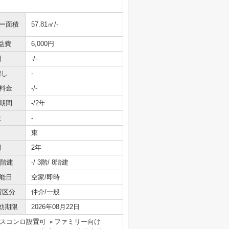
ニー面積
57.81㎡/-
益費
6,000円
引
-/-
増し
-
料金
-/-
期間
-/2年
社
-
東
間
2年
/階建
-/ 3階/ 8階建
能日
空家/即時
貸区分
仲介/一般
効期限
2026年08月22日
スコンロ設置可
ファミリー向け