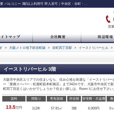
イーストリバーヒル｜礼金不要 敷金礼金不要 バルコニー 3駅以上利用可 即入居可｜中央区・谷町・谷四の賃貸情報 ルームアイ
営業
す
>
大阪メトロ地下鉄谷町線
>
谷町四丁目駅
>
イーストリバーヒル
>
イーストリバーヒル 3階
大阪市中央区エリアでの住まいなら、住み心地も快適な「イーストリバー
ー「業務スーパー・松屋町筋本町橋店」まで342mです。大阪市中央区で
町四丁目近くはいかがでしょうか？住まい探しは、Room Iにお任せ下さい
賃料
間取り
専有面積
所在階
管理費・共益費
敷
13.5
万円
1LDK
57.81㎡
3階
6,000円
0