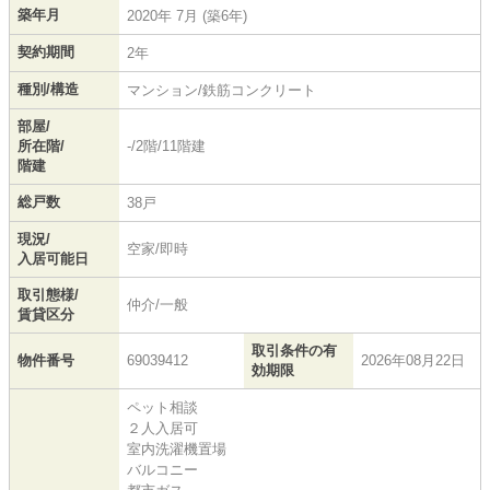
築年月
2020年 7月 (築6年)
契約期間
2年
種別/構造
マンション/鉄筋コンクリート
部屋/
所在階/
-/2階/11階建
階建
総戸数
38戸
現況/
空家/即時
入居可能日
取引態様/
仲介/一般
賃貸区分
取引条件の有
物件番号
69039412
2026年08月22日
効期限
ペット相談
２人入居可
室内洗濯機置場
バルコニー