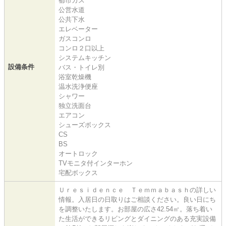
都市ガス
公営水道
公共下水
エレベーター
ガスコンロ
コンロ２口以上
システムキッチン
設備条件
バス・トイレ別
浴室乾燥機
温水洗浄便座
シャワー
独立洗面台
エアコン
シューズボックス
CS
BS
オートロック
TVモニタ付インターホン
宅配ボックス
Ｕｒｅｓｉｄｅｎｃｅ Ｔｅｍｍａｂａｓｈの詳しい
情報。入居日の日取りはご相談ください。良い日にち
を調整いたします。お部屋の広さ42.54㎡。落ち着い
た生活ができるリビングとダイニングのある充実設備