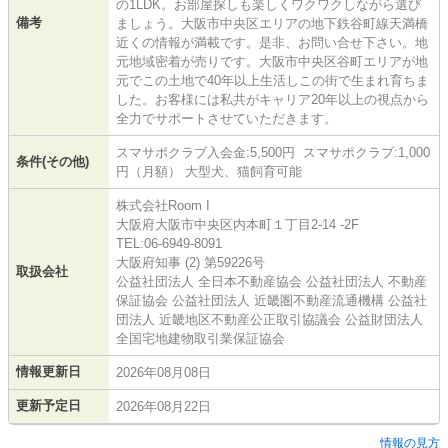
の1LDK。お部屋探しも楽しくワクワクしながら選び
備考
ましょう。大阪市中央区エリアの地下鉄谷町線天満橋
近くの情報が満載です。是非、お問い合せ下さい。地
元地域密着が売りです。大阪市中央区谷町エリアが地
元でこの土地で40年以上生活しこの街で生まれ育ちま
した。お客様には私共がキャリア20年以上の視点から
全力でサポートさせていただきます。
スマサポクラブ入会金:5,500円 スマサポクラブ:1,000
条件(その他)
円（月額） 大型犬、猫飼育可能
株式会社Room I
大阪府大阪市中央区内本町１丁目2-14 -2F
TEL:06-6949-8091
大阪府知事 (2) 第59226号
取扱会社
公益社団法人 全日本不動産協会 公益社団法人 不動産
保証協会 公益社団法人 近畿圏不動産流通機構 公益社
団法人 近畿地区不動産公正取引協議会 公益財団法人
全国宅地建物取引業保証協会
情報更新日
2026年08月08日
更新予定日
2026年08月22日
情報の見方