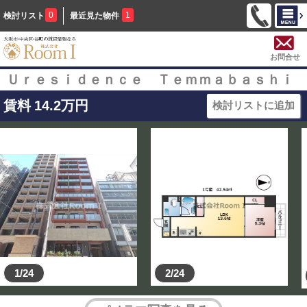
0
1
検討リスト
最近見た物件
お問合せ
Ｕｒｅｓｉｄｅｎｃｅ Ｔｅｍｍａｂａｓｈｉ
賃料
14.2
万円
検討リストに追加
1/24
2/24