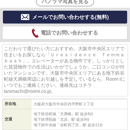
パノラマ写真を見る
メールでお問い合わせする(無料)
電話でお問い合わせする
こだわりで選びたい方におすすめ。大阪市中央区エリアで
住まいをお探しなら「Ｕｒｅｓｉｄｅｎｃｅ Ｔｅｍｍａ
ｂａｓｈ」。エレベーターがある物件です。しっかりとし
た賃貸物件での生活はいかがでしょうか。二口コンロが付
いたマンションです。大阪市中央区エリアにある地下鉄谷
町線天満橋周辺にお引越しを予定しているなら、Room Iに
いつでもご連絡ください。連絡先はコチラ
tanimachi@roomi.co.jp。
所在地
大阪府
大阪市中央区
内平野町
２丁目
地下鉄谷町線
「
天満橋
」駅 徒歩8分
交通
地下鉄堺筋線
「
北浜
」駅 徒歩9分
地下鉄中央線
「
谷町四丁目
」駅 徒歩11分