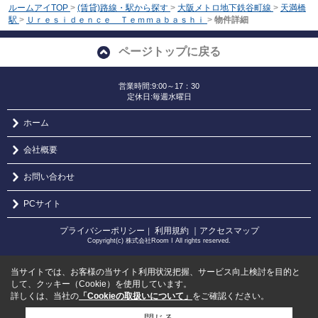
ルームアイTOP
>
(賃貸)路線・駅から探す
>
大阪メトロ地下鉄谷町線
>
天満橋
駅
>
Ｕｒｅｓｉｄｅｎｃｅ Ｔｅｍｍａｂａｓｈｉ
>
物件詳細
ページトップに戻る
営業時間:9:00～17：30
定休日:毎週水曜日
ホーム
会社概要
お問い合わせ
PCサイト
プライバシーポリシー
利用規約
｜アクセスマップ
｜
Copyright(c) 株式会社Room I All rights reserved.
当サイトでは、お客様の当サイト利用状況把握、サービス向上検討を目的と
して、クッキー（Cookie）を使用しています。
詳しくは、当社の
「Cookieの取扱いについて」
をご確認ください。