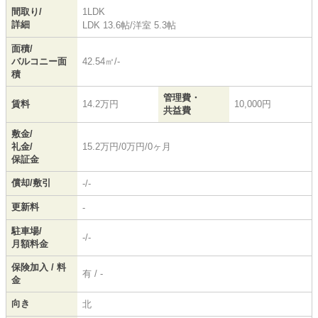
間取り/
1LDK
詳細
LDK 13.6帖
/
洋室 5.3帖
面積/
バルコニー面
42.54㎡/-
積
管理費・
賃料
14.2万円
10,000円
共益費
敷金/
礼金/
15.2万円/0万円/0ヶ月
保証金
償却/敷引
-/-
更新料
-
駐車場/
-/-
月額料金
保険加入 / 料
有 / -
金
向き
北