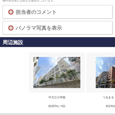
物件所在地とは異なる場合がございます。
担当者のコメント
パノラマ写真を表示
周辺施設
中大江小学校
つるまる
約297m／4分
約231