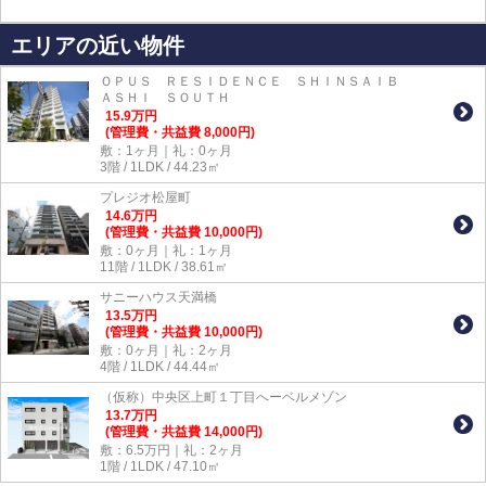
エリアの近い物件
ＯＰＵＳ ＲＥＳＩＤＥＮＣＥ ＳＨＩＮＳＡＩＢ
ＡＳＨＩ ＳＯＵＴＨ
15.9
万
円
(管理費・共益費 8,000円)
敷：1ヶ月｜礼：0ヶ月
3階 / 1LDK / 44.23㎡
プレジオ松屋町
14.6
万
円
(管理費・共益費 10,000円)
敷：0ヶ月｜礼：1ヶ月
11階 / 1LDK / 38.61㎡
サニーハウス天満橋
13.5
万
円
(管理費・共益費 10,000円)
敷：0ヶ月｜礼：2ヶ月
4階 / 1LDK / 44.44㎡
（仮称）中央区上町１丁目へーベルメゾン
13.7
万
円
(管理費・共益費 14,000円)
敷：6.5万円｜礼：2ヶ月
1階 / 1LDK / 47.10㎡