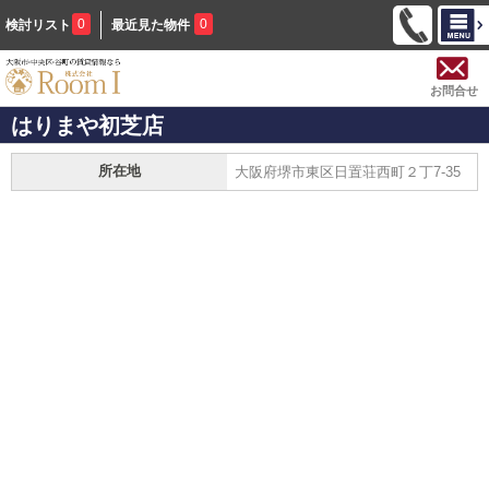
0
0
検討リスト
最近見た物件
お問合せ
はりまや初芝店
所在地
大阪府堺市東区日置荘西町２丁7-35