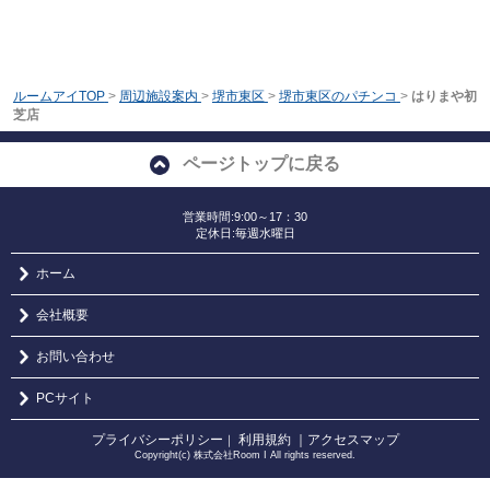
ルームアイTOP
>
周辺施設案内
>
堺市東区
>
堺市東区のパチンコ
>
はりまや初
芝店
ページトップに戻る
営業時間:9:00～17：30
定休日:毎週水曜日
ホーム
会社概要
お問い合わせ
PCサイト
プライバシーポリシー
利用規約
｜アクセスマップ
｜
Copyright(c) 株式会社Room I All rights reserved.