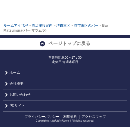
ルームアイTOP
>
周辺施設案内
>
堺市東区
>
堺市東区のバー
>
Bar
Matsumura(バー マツムラ)
ページトップに戻る
営業時間:9:00～17：30
定休日:毎週水曜日
ホーム
会社概要
お問い合わせ
PCサイト
プライバシーポリシー
利用規約
｜アクセスマップ
｜
Copyright(c) 株式会社Room I All rights reserved.