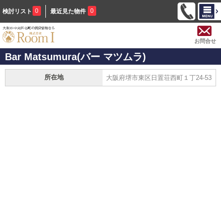
0
0
検討リスト
最近見た物件
お問合せ
Bar Matsumura(バー マツムラ)
所在地
大阪府堺市東区日置荘西町１丁24-53