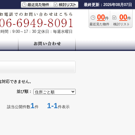
最終更新：2026年08月07日
00
00
件
件
最近見た物件
検討リスト
時間：9:00～17：30
定休日：毎週水曜日
は対応できません。
並び順：
1
1-1
該当公開件数
件
件表示