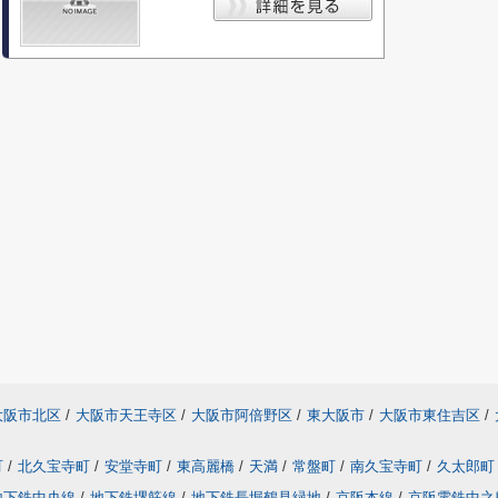
大阪市北区
/
大阪市天王寺区
/
大阪市阿倍野区
/
東大阪市
/
大阪市東住吉区
/
町
/
北久宝寺町
/
安堂寺町
/
東高麗橋
/
天満
/
常盤町
/
南久宝寺町
/
久太郎町
地下鉄中央線
/
地下鉄堺筋線
/
地下鉄長堀鶴見緑地
/
京阪本線
/
京阪電鉄中之