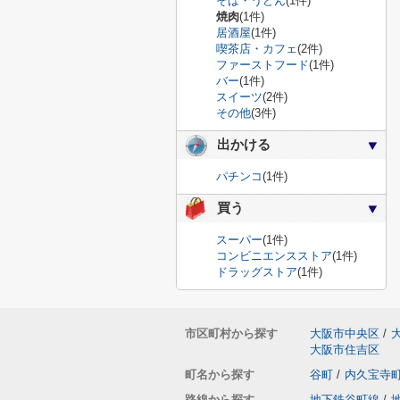
そば・うどん
(1件)
焼肉
(1件)
居酒屋
(1件)
喫茶店・カフェ
(2件)
ファーストフード
(1件)
バー
(1件)
スイーツ
(2件)
その他
(3件)
出かける
パチンコ
(1件)
買う
スーパー
(1件)
コンビニエンスストア
(1件)
ドラッグストア
(1件)
市区町村から探す
大阪市中央区
/
大阪市住吉区
町名から探す
谷町
/
内久宝寺
路線から探す
地下鉄谷町線
/