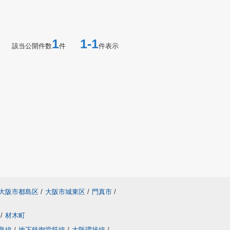
1
1-1
該当公開件数
件
件表示
大阪市都島区
/
大阪市城東区
/
門真市
/
/
材木町
島線
/
地下鉄御堂筋線
/
大阪環状線
/