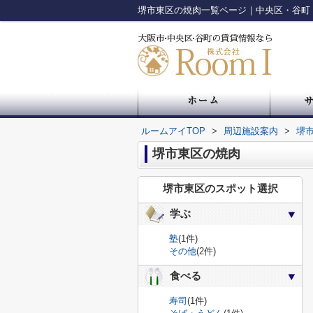
堺市東区の焼肉一覧ページ｜中央区・谷町
ルームアイTOP
>
周辺施設案内
>
堺
堺市東区の焼肉
堺市東区のスポット選択
学ぶ
塾
(1件)
その他
(2件)
食べる
寿司
(1件)