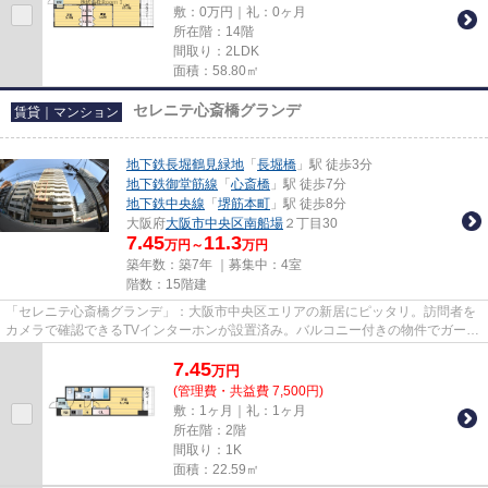
敷：0万円｜礼：0ヶ月
所在階：14階
間取り：2LDK
面積：58.80㎡
セレニテ心斎橋グランデ
賃貸｜マンション
地下鉄長堀鶴見緑地
「
長堀橋
」駅 徒歩3分
地下鉄御堂筋線
「
心斎橋
」駅 徒歩7分
地下鉄中央線
「
堺筋本町
」駅 徒歩8分
大阪府
大阪市中央区
南船場
２丁目30
7.45
11.3
万円～
万円
築年数：築7年 ｜募集中：
4室
階数：15階建
「セレニテ心斎橋グランデ」：大阪市中央区エリアの新居にピッタリ。訪問者を
カメラで確認できるTVインターホンが設置済み。バルコニー付きの物件でガーデ
ニングを楽しみませんか。オ...
7.45
万
円
(管理費・共益費 7,500円)
敷：1ヶ月｜礼：1ヶ月
所在階：2階
間取り：1K
面積：22.59㎡