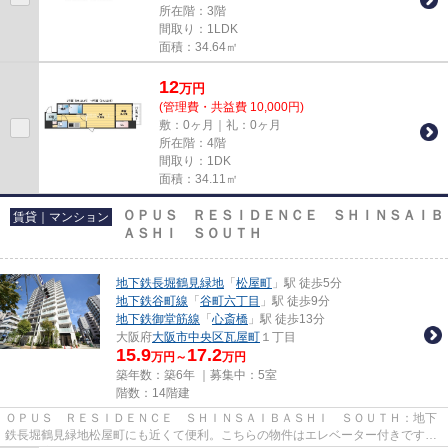
所在階：3階
間取り：1LDK
面積：34.64㎡
12
万
円
(管理費・共益費 10,000円)
敷：0ヶ月｜礼：0ヶ月
所在階：4階
間取り：1DK
面積：34.11㎡
ＯＰＵＳ ＲＥＳＩＤＥＮＣＥ ＳＨＩＮＳＡＩＢ
賃貸｜マンション
ＡＳＨＩ ＳＯＵＴＨ
地下鉄長堀鶴見緑地
「
松屋町
」駅 徒歩5分
地下鉄谷町線
「
谷町六丁目
」駅 徒歩9分
地下鉄御堂筋線
「
心斎橋
」駅 徒歩13分
大阪府
大阪市中央区
瓦屋町
１丁目
15.9
17.2
万円～
万円
築年数：築6年 ｜募集中：
5室
階数：14階建
ＯＰＵＳ ＲＥＳＩＤＥＮＣＥ ＳＨＩＮＳＡＩＢＡＳＨＩ ＳＯＵＴＨ：地下
鉄長堀鶴見緑地松屋町にも近くて便利。こちらの物件はエレベーター付きです。