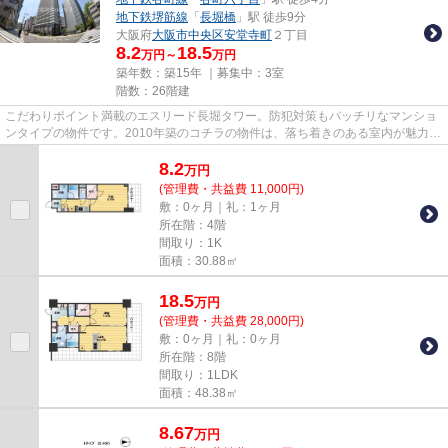
地下鉄堺筋線
「
長堀橋
」駅 徒歩9分
大阪府
大阪市中央区
安堂寺町
２丁目
8.2
18.5
万円～
万円
築年数：築15年 ｜募集中：
3室
階数：26階建
こだわりポイント満載のエスリード長堀タワー。防犯対策もバッチリなマンショ
ンタイプの物件です。2010年築のコチラの物件は、落ち着きのある室内が魅力的
です。駅まで徒歩1分の位置に...
8.2
万
円
(管理費・共益費 11,000円)
敷：0ヶ月｜礼：1ヶ月
所在階：4階
間取り：1K
面積：30.88㎡
18.5
万
円
(管理費・共益費 28,000円)
敷：0ヶ月｜礼：0ヶ月
所在階：8階
間取り：1LDK
面積：48.38㎡
8.67
万
円