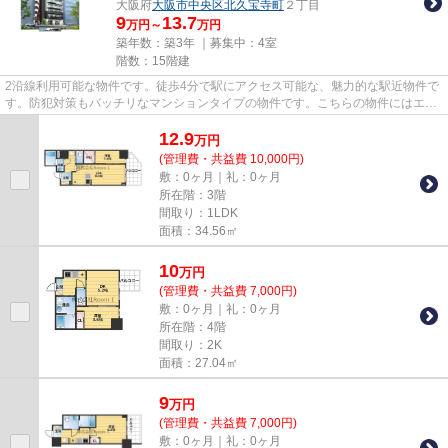
大阪府
大阪市中央区
北久宝寺町
２丁目
9
13.7
万円～
万円
築年数：築3年 ｜募集中：
4室
階数：15階建
2沿線利用可能な物件です。徒歩4分で駅にアクセス可能な、魅力的な駅近物件で
す。防犯対策もバッチリなマンションタイプの物件です。こちらの物件にはエレ
ベーターがあります。メール...
12.9
万
円
(管理費・共益費 10,000円)
敷：0ヶ月｜礼：0ヶ月
所在階：3階
間取り：1LDK
面積：34.56㎡
10
万
円
(管理費・共益費 7,000円)
敷：0ヶ月｜礼：0ヶ月
所在階：4階
間取り：2K
面積：27.04㎡
9
万
円
(管理費・共益費 7,000円)
敷：0ヶ月｜礼：0ヶ月