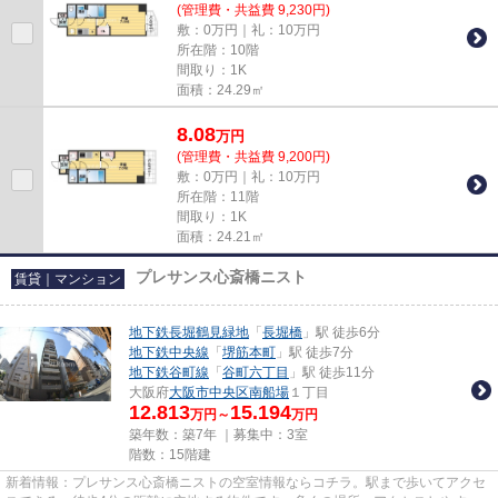
(管理費・共益費 9,230円)
敷：0万円｜礼：10万円
所在階：10階
間取り：1K
面積：24.29㎡
8.08
万
円
(管理費・共益費 9,200円)
敷：0万円｜礼：10万円
所在階：11階
間取り：1K
面積：24.21㎡
プレサンス心斎橋ニスト
賃貸｜マンション
地下鉄長堀鶴見緑地
「
長堀橋
」駅 徒歩6分
地下鉄中央線
「
堺筋本町
」駅 徒歩7分
地下鉄谷町線
「
谷町六丁目
」駅 徒歩11分
大阪府
大阪市中央区
南船場
１丁目
12.813
15.194
万円～
万円
築年数：築7年 ｜募集中：
3室
階数：15階建
新着情報：プレサンス心斎橋ニストの空室情報ならコチラ。駅まで歩いてアクセ