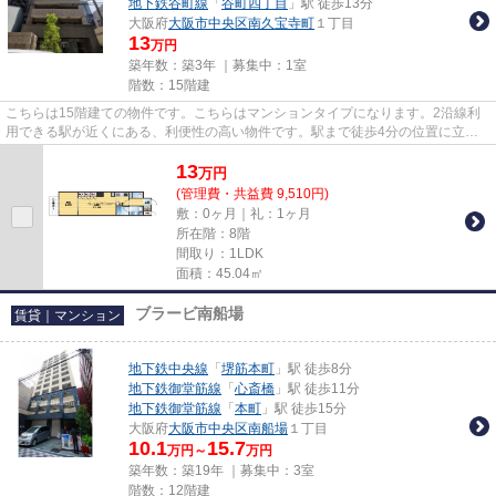
地下鉄谷町線
「
谷町四丁目
」駅 徒歩13分
大阪府
大阪市中央区
南久宝寺町
１丁目
13
万円
築年数：築3年 ｜募集中：
1室
階数：15階建
こちらは15階建ての物件です。こちらはマンションタイプになります。2沿線利
用できる駅が近くにある、利便性の高い物件です。駅まで徒歩4分の位置に立地
する、アクセス良好な物件です...
13
万
円
(管理費・共益費 9,510円)
敷：0ヶ月｜礼：1ヶ月
所在階：8階
間取り：1LDK
面積：45.04㎡
ブラービ南船場
賃貸｜マンション
地下鉄中央線
「
堺筋本町
」駅 徒歩8分
地下鉄御堂筋線
「
心斎橋
」駅 徒歩11分
地下鉄御堂筋線
「
本町
」駅 徒歩15分
大阪府
大阪市中央区
南船場
１丁目
10.1
15.7
万円～
万円
築年数：築19年 ｜募集中：
3室
階数：12階建