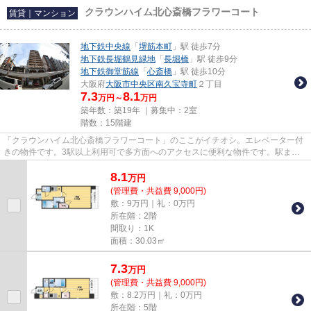
クラウンハイム北心斎橋フラワーコート
賃貸｜マンション
地下鉄中央線
「
堺筋本町
」駅 徒歩7分
地下鉄長堀鶴見緑地
「
長堀橋
」駅 徒歩9分
地下鉄御堂筋線
「
心斎橋
」駅 徒歩10分
大阪府
大阪市中央区
南久宝寺町
２丁目
7.3
8.1
万円～
万円
築年数：築19年 ｜募集中：
2室
階数：15階建
「クラウンハイム北心斎橋フラワーコート」のここがイチオシ。エレベーター付
きの物件です。3駅以上利用可で多方面へのアクセスに便利な物件です。駅まで
徒歩7分なので、アクセスの良...
8.1
万
円
(管理費・共益費 9,000円)
敷：9万円｜礼：0万円
所在階：2階
間取り：1K
面積：30.03㎡
7.3
万
円
(管理費・共益費 9,000円)
敷：8.2万円｜礼：0万円
所在階：5階