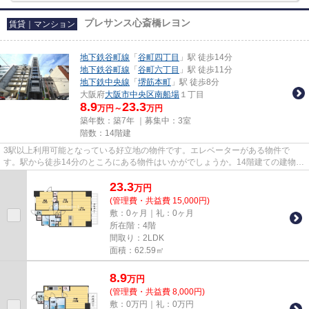
プレサンス心斎橋レヨン
賃貸｜マンション
地下鉄谷町線
「
谷町四丁目
」駅 徒歩14分
地下鉄谷町線
「
谷町六丁目
」駅 徒歩11分
地下鉄中央線
「
堺筋本町
」駅 徒歩8分
大阪府
大阪市中央区
南船場
１丁目
8.9
23.3
万円～
万円
築年数：築7年 ｜募集中：
3室
階数：14階建
3駅以上利用可能となっている好立地の物件です。エレベーターがある物件で
す。駅から徒歩14分のところにある物件はいかがでしょうか。14階建ての建物で
地域にマッチした物件。当社スタ...
23.3
万
円
(管理費・共益費 15,000円)
敷：0ヶ月｜礼：0ヶ月
所在階：4階
間取り：2LDK
面積：62.59㎡
8.9
万
円
(管理費・共益費 8,000円)
敷：0万円｜礼：0万円