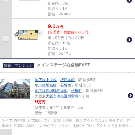
所在階：8階
間取り：1K
面積：24.00㎡
9.1
万
円
(管理費・共益費 8,000円)
敷：0万円｜礼：0万円
所在階：10階
間取り：1K
面積：24.17㎡
メインステージ心斎橋EAST
賃貸｜マンション
地下鉄中央線
「
堺筋本町
」駅 徒歩5分
地下鉄堺筋線
「
長堀橋
」駅 徒歩5分
地下鉄長堀鶴見緑地
「
松屋町
」駅 徒歩9分
大阪府
大阪市中央区
博労町
１丁目
9
万円
築年数：築7年 ｜募集中：
1室
階数：15階建
ライフ堺筋本町まで260mです。駅以上利用可能なアクセスの良い物件です。駐
車場まで100mの物件、いかがでしょうか。徒歩5分で駅にアクセスできる物件で
す。できるだけ早めに不動産情報...