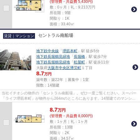
(管理費・共益費 5,430円)
敷：0ヶ月｜礼：9.213万円
所在階：9階
間取り：1K
面積：33.40㎡
セントラル南船場
賃貸｜マンション
地下鉄中央線
「
堺筋本町
」駅 徒歩5分
地下鉄長堀鶴見緑地
「
長堀橋
」駅 徒歩7分
地下鉄長堀鶴見緑地
「
松屋町
」駅 徒歩11分
大阪府
大阪市中央区
博労町
１丁目
8.7
万円
築年数：築22年 ｜募集中：
1室
階数：14階建
当社イチオシの物件の「セントラル南船場」。ぜひ一度ご覧ください。スーパー
「ライフ堺筋本町」が物件から264mのところにあります。14階建てのマンショ
ンを是非ご覧ください。2沿線利...
8.7
万
円
(管理費・共益費 8,000円)
敷：1ヶ月｜礼：1ヶ月
所在階：13階
間取り：2K
面積：34.57㎡