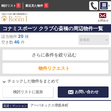
0
0
検討リスト
最近見た物件
お問合せ
コナミスポーツ クラブ心斎橋の周辺物件一覧
20
該当物件
棟
46
空き数
件
さらに条件を絞り込む
物件リクエスト
チェックした物件をまとめて
検討リストに追加
お問い合わせ
アーバネックス堺筋本町
賃貸｜マンション