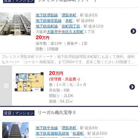
賃貸｜マンション
地下鉄堺筋線
「
堺筋本町
」駅 徒歩2分
地下鉄御堂筋線
「
本町
」駅 徒歩8分
地下鉄谷町線
「
谷町四丁目
」駅 徒歩12分
大阪府
大阪市中央区
久太郎町
１丁目
20
万円
築年数：築13年 ｜募集中：
1室
階数：15階建
プレミスト堺筋本町ラディーナ：地下鉄堺筋線堺筋本町駅にも近くて便利。便利
なスーパー「コーヨー 南船場店」まで280mです。是非ご覧ください15階建ての
高層建築。貴重な時間を大切に...
20
万
円
(管理費・共益費 -)
敷：1ヶ月｜礼：2ヶ月
所在階：6階
間取り：2LDK
面積：54.15㎡
リーガル南久宝寺Ⅱ
賃貸｜マンション
地下鉄中央線
「
堺筋本町
」駅 徒歩4分
地下鉄長堀鶴見緑地
「
松屋町
」駅 徒歩10分