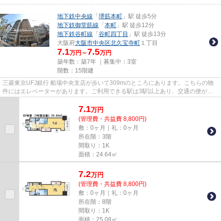
地下鉄中央線
「
堺筋本町
」駅 徒歩5分
地下鉄御堂筋線
「
本町
」駅 徒歩12分
地下鉄谷町線
「
谷町四丁目
」駅 徒歩13分
大阪府
大阪市中央区
北久宝寺町
１丁目
7.1
7.5
万円～
万円
築年数：築7年 ｜募集中：
3室
階数：15階建
三菱東京UFJ銀行 船場中央支店が歩いて309mのところにあります。こちらの物
件にはエレベーターがあります。ご利用できる駅は3駅以上あり、交通の便がと
ても良い立地となっています。15...
7.1
万
円
(管理費・共益費 8,800円)
敷：0ヶ月｜礼：0ヶ月
所在階：3階
間取り：1K
面積：24.64㎡
7.2
万
円
(管理費・共益費 8,800円)
敷：0ヶ月｜礼：0ヶ月
所在階：8階
間取り：1K
面積：25.08㎡