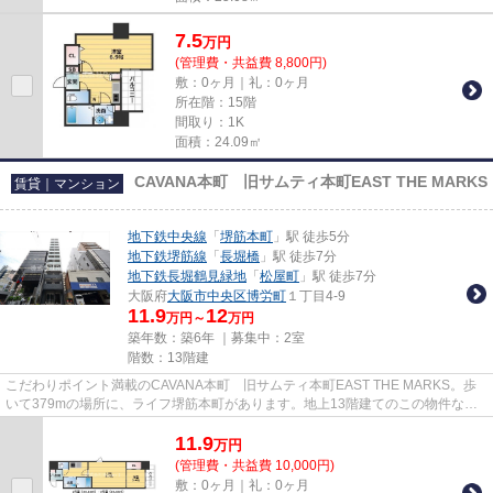
7.5
万
円
(管理費・共益費 8,800円)
敷：0ヶ月｜礼：0ヶ月
所在階：15階
間取り：1K
面積：24.09㎡
CAVANA本町 旧サムティ本町EAST THE MARKS
賃貸｜マンション
地下鉄中央線
「
堺筋本町
」駅 徒歩5分
地下鉄堺筋線
「
長堀橋
」駅 徒歩7分
地下鉄長堀鶴見緑地
「
松屋町
」駅 徒歩7分
大阪府
大阪市中央区
博労町
１丁目4-9
11.9
12
万円～
万円
築年数：築6年 ｜募集中：
2室
階数：13階建
こだわりポイント満載のCAVANA本町 旧サムティ本町EAST THE MARKS。歩
いて379mの場所に、ライフ堺筋本町があります。地上13階建てのこの物件なら
景色もバッチリです。こちらはエレベ...
11.9
万
円
(管理費・共益費 10,000円)
敷：0ヶ月｜礼：0ヶ月