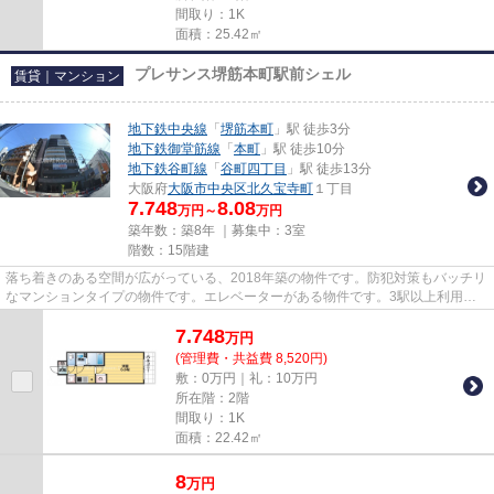
間取り：1K
面積：25.42㎡
プレサンス堺筋本町駅前シェル
賃貸｜マンション
地下鉄中央線
「
堺筋本町
」駅 徒歩3分
地下鉄御堂筋線
「
本町
」駅 徒歩10分
地下鉄谷町線
「
谷町四丁目
」駅 徒歩13分
大阪府
大阪市中央区
北久宝寺町
１丁目
7.748
8.08
万円～
万円
築年数：築8年 ｜募集中：
3室
階数：15階建
落ち着きのある空間が広がっている、2018年築の物件です。防犯対策もバッチリ
なマンションタイプの物件です。エレベーターがある物件です。3駅以上利用で
きる立地となっていて、様々な...
7.748
万
円
(管理費・共益費 8,520円)
敷：0万円｜礼：10万円
所在階：2階
間取り：1K
面積：22.42㎡
8
万
円