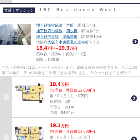
ＩＢＣ Ｒｅｓｉｄｅｎｃｅ Ｗｅｓｔ
賃貸｜マンション
地下鉄御堂筋線
「
本町
」駅 徒歩4分
地下鉄四つ橋線
「
四ツ橋
」駅 徒歩9分
地下鉄中央線
「
堺筋本町
」駅 徒歩10分
大阪府
大阪市中央区
北久宝寺町
４丁目
18.4
19.3
万円～
万円
築年数：築3年 ｜募集中：
2室
階数：15階建
こちらの物件にはエレベーターがあります。素敵な景色が堪能できる、地上15階
建ての物件。2つの路線をご利用できる場所にあり、アクセスはとても便利で
す。徒歩4分の位置に駅がある物...
18.4
万
円
(管理費・共益費 12,000円)
敷：0ヶ月｜礼：0万円
所在階：5階
間取り：2LDK
面積：54.69㎡
19.3
万
円
(管理費・共益費 12,000円)
敷：0ヶ月｜礼：10万円