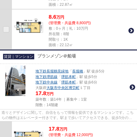
面積：22.87㎡
8.6
万
円
(管理費・共益費 8,800円)
敷：0ヶ月｜礼：10万円
所在階：8階
間取り：1K
面積：22.12㎡
ブランメゾン＠船場
賃貸｜マンション
地下鉄長堀鶴見緑地
「
長堀橋
」駅 徒歩5分
地下鉄堺筋線
「
堺筋本町
」駅 徒歩5分
地下鉄中央線
「
堺筋本町
」駅 徒歩6分
大阪府
大阪市中央区
博労町
１丁目
17.8
万円
築年数：築14年 ｜募集中：
1室
階数：14階建
造りとデザインに関して、自信をもって情報を提供できるマンションです。こち
らの物件はエレベーター付きです。駅まで歩いてアクセスできる、徒歩5分の距
離に立地する物件です。14階建...
17.8
万
円
(管理費・共益費 12,000円)