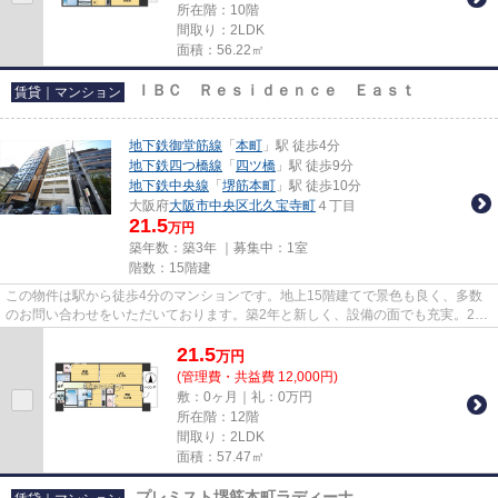
所在階：10階
間取り：2LDK
面積：56.22㎡
ＩＢＣ Ｒｅｓｉｄｅｎｃｅ Ｅａｓｔ
賃貸｜マンション
地下鉄御堂筋線
「
本町
」駅 徒歩4分
地下鉄四つ橋線
「
四ツ橋
」駅 徒歩9分
地下鉄中央線
「
堺筋本町
」駅 徒歩10分
大阪府
大阪市中央区
北久宝寺町
４丁目
21.5
万円
築年数：築3年 ｜募集中：
1室
階数：15階建
この物件は駅から徒歩4分のマンションです。地上15階建てで景色も良く、多数
のお問い合わせをいただいております。築2年と新しく、設備の面でも充実。2沿
線利用ができる、交通の便の良...
21.5
万
円
(管理費・共益費 12,000円)
敷：0ヶ月｜礼：0万円
所在階：12階
間取り：2LDK
面積：57.47㎡
プレミスト堺筋本町ラディーナ