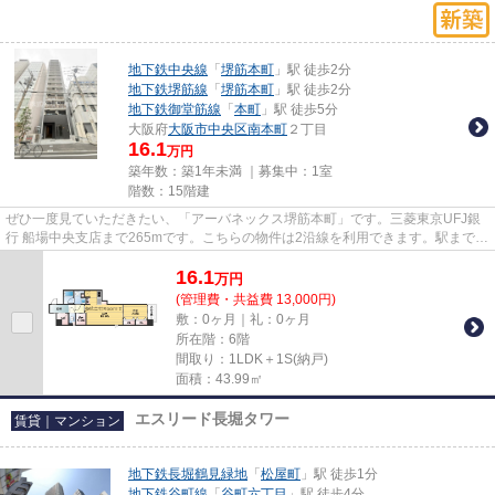
地下鉄中央線
「
堺筋本町
」駅 徒歩2分
地下鉄堺筋線
「
堺筋本町
」駅 徒歩2分
地下鉄御堂筋線
「
本町
」駅 徒歩5分
大阪府
大阪市中央区
南本町
２丁目
16.1
万円
築年数：築1年未満 ｜募集中：
1室
階数：15階建
ぜひ一度見ていただきたい、「アーバネックス堺筋本町」です。三菱東京UFJ銀
行 船場中央支店まで265mです。こちらの物件は2沿線を利用できます。駅まで徒
歩2分の位置に立地する、アク...
16.1
万
円
(管理費・共益費 13,000円)
敷：0ヶ月｜礼：0ヶ月
所在階：6階
間取り：1LDK＋1S(納戸)
面積：43.99㎡
エスリード長堀タワー
賃貸｜マンション
地下鉄長堀鶴見緑地
「
松屋町
」駅 徒歩1分
地下鉄谷町線
「
谷町六丁目
」駅 徒歩4分