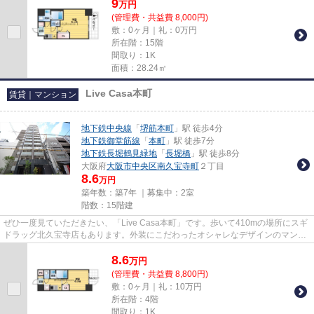
9
万
円
(管理費・共益費 8,000円)
敷：0ヶ月｜礼：0万円
所在階：15階
間取り：1K
面積：28.24㎡
Live Casa本町
賃貸｜マンション
地下鉄中央線
「
堺筋本町
」駅 徒歩4分
地下鉄御堂筋線
「
本町
」駅 徒歩7分
地下鉄長堀鶴見緑地
「
長堀橋
」駅 徒歩8分
大阪府
大阪市中央区
南久宝寺町
２丁目
8.6
万円
築年数：築7年 ｜募集中：
2室
階数：15階建
ぜひ一度見ていただきたい、「Live Casa本町」です。歩いて410mの場所にスギ
ドラッグ北久宝寺店もあります。外装にこだわったオシャレなデザインのマンシ
ョンです。高層建築がお好きな...
8.6
万
円
(管理費・共益費 8,800円)
敷：0ヶ月｜礼：10万円
所在階：4階
間取り：1K