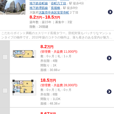
地下鉄谷町線
「
谷町六丁目
」駅 徒歩4分
地下鉄堺筋線
「
長堀橋
」駅 徒歩9分
大阪府
大阪市中央区
安堂寺町
２丁目
8.2
18.5
万円～
万円
築年数：築15年 ｜募集中：
3室
階数：26階建
こだわりポイント満載のエスリード長堀タワー。防犯対策もバッチリなマンショ
ンタイプの物件です。2010年築のコチラの物件は、落ち着きのある室内が魅力的
です。駅まで徒歩1分の位置に...
8.2
万
円
(管理費・共益費 11,000円)
敷：0ヶ月｜礼：1ヶ月
所在階：4階
間取り：1K
面積：30.88㎡
18.5
万
円
(管理費・共益費 28,000円)
敷：0ヶ月｜礼：0ヶ月
所在階：8階
間取り：1LDK
面積：48.38㎡
8.67