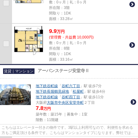
敷：0ヶ月｜礼：0ヶ月
所在階：3階
間取り：1DK
面積：33.28㎡
9.9
万
円
(管理費・共益費 10,000円)
敷：0ヶ月｜礼：0ヶ月
所在階：8階
間取り：1DK
面積：33.16㎡
アーバンステージ安堂寺Ⅱ
賃貸｜マンション
地下鉄谷町線
「
谷町六丁目
」駅 徒歩7分
地下鉄長堀鶴見緑地
「
松屋町
」駅 徒歩4分
地下鉄谷町線
「
谷町四丁目
」駅 徒歩11分
大阪府
大阪市中央区
安堂寺町
２丁目
7.8
万円
築年数：築15年 ｜募集中：
1室
階数：11階建
こちらはエレベーター付きの物件です。3駅以上利用可なので、利便性を求める
方もご満足頂ける条件です。こちらはマンションタイプになります。弊社では地
下鉄谷町線谷町六丁目周辺の物...