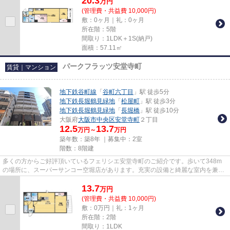
20.3
万
円
(管理費・共益費 10,000円)
敷：0ヶ月｜礼：0ヶ月
所在階：5階
間取り：1LDK＋1S(納戸)
面積：57.11㎡
パークフラッツ安堂寺町
賃貸｜マンション
地下鉄谷町線
「
谷町六丁目
」駅 徒歩5分
地下鉄長堀鶴見緑地
「
松屋町
」駅 徒歩3分
地下鉄長堀鶴見緑地
「
長堀橋
」駅 徒歩10分
大阪府
大阪市中央区
安堂寺町
２丁目
12.5
13.7
万円～
万円
築年数：築8年 ｜募集中：
2室
階数：8階建
多くの方からご好評頂いているフェリシエ安堂寺町のご紹介です。歩いて348m
の場所に、スーパーサンコー空堀店があります。充実の設備と綺麗な室内を兼ね
備えた、平成30年築の物件です...
13.7
万
円
(管理費・共益費 10,000円)
敷：0万円｜礼：1ヶ月
所在階：2階
間取り：1LDK