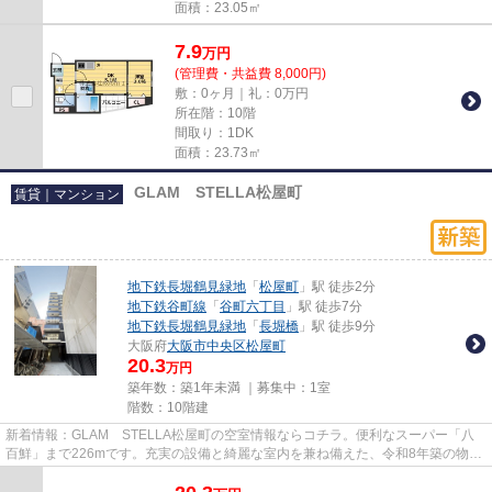
面積：23.05㎡
7.9
万
円
(管理費・共益費 8,000円)
敷：0ヶ月｜礼：0万円
所在階：10階
間取り：1DK
面積：23.73㎡
GLAM STELLA松屋町
賃貸｜マンション
地下鉄長堀鶴見緑地
「
松屋町
」駅 徒歩2分
地下鉄谷町線
「
谷町六丁目
」駅 徒歩7分
地下鉄長堀鶴見緑地
「
長堀橋
」駅 徒歩9分
大阪府
大阪市中央区
松屋町
20.3
万円
築年数：築1年未満 ｜募集中：
1室
階数：10階建
新着情報：GLAM STELLA松屋町の空室情報ならコチラ。便利なスーパー「八
百鮮」まで226mです。充実の設備と綺麗な室内を兼ね備えた、令和8年築の物件
です。地上10階建てで景色も良く、...