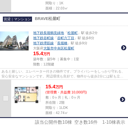
間取り：1K
面積：22.03㎡
BRAVE松屋町
賃貸｜マンション
地下鉄長堀鶴見緑地
「
松屋町
」駅 徒歩2分
地下鉄谷町線
「
谷町六丁目
」駅 徒歩8分
地下鉄堺筋線
「
長堀橋
」駅 徒歩9分
大阪府
大阪市中央区
松屋町
15.4
万円
築年数：築5年 ｜募集中：
1室
階数：12階建
あると嬉しい、エレベーター付きの物件です。プライバシーをしっかり守れる、
安心安全なマンションです。周辺環境も良好で、物件から徒歩2分には駅も立地
しています。高層建築がお好き...
15.4
万
円
(管理費・共益費 10,000円)
敷：0ヶ月｜礼：0ヶ月
所在階：2階
間取り：1LDK
面積：42.74㎡
該当公開件数
10
棟 空き数
16
件
1-10
棟表示