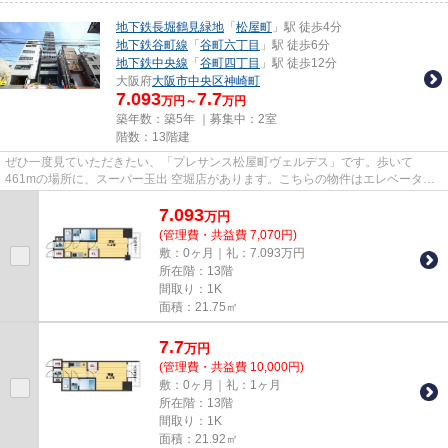
地下鉄長堀鶴見緑地
「
松屋町
」駅 徒歩4分
地下鉄谷町線
「
谷町六丁目
」駅 徒歩6分
地下鉄中央線
「
谷町四丁目
」駅 徒歩12分
大阪府
大阪市中央区
神崎町
7.093
7.7
万円～
万円
築年数：築5年 ｜募集中：
2室
階数：13階建
ぜひ一度見ていただきたい、「プレサンス松屋町ヴェルデス」です。歩いて
461mの場所に、スーパー玉出 空堀店があります。こちらの物件はエレベーター
付きです。地上13階建てのマンショ...
7.093
万
円
(管理費・共益費 7,070円)
敷：0ヶ月｜礼：7.093万円
所在階：13階
間取り：1K
面積：21.75㎡
7.7
万
円
(管理費・共益費 10,000円)
敷：0ヶ月｜礼：1ヶ月
所在階：13階
間取り：1K
面積：21.92㎡