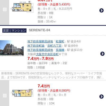
万
円
(管理費・共益費 5,430円)
敷：0ヶ月｜礼：9.213万円
所在階：9階
間取り：1K
面積：33.40㎡
SERENiTE-04
賃貸｜マンション
地下鉄長堀鶴見緑地
「
松屋町
」駅 徒歩4分
地下鉄谷町線
「
谷町六丁目
」駅 徒歩6分
地下鉄長堀鶴見緑地
「
長堀橋
」駅 徒歩11分
大阪府
大阪市中央区
谷町
６丁目
7.4
7.9
万円～
万円
築年数：築23年 ｜募集中：
2室
階数：13階建
新着情報：SERENiTE-04の空室情報ならコチラ。便利なスーパー「ライフ空堀
店」まで322mです。防犯対策もバッチリなマンションタイプの物件です。3駅以
上利用可なので、お出かけの幅も...
7.4
万
円
(管理費・共益費 8,000円)
敷：0ヶ月｜礼：0ヶ月
所在階：3階
間取り：1DK