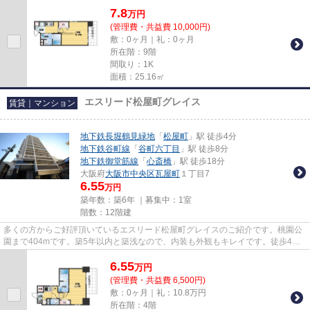
7.8
万
円
(管理費・共益費 10,000円)
敷：0ヶ月｜礼：0ヶ月
所在階：9階
間取り：1K
面積：25.16㎡
エスリード松屋町グレイス
賃貸｜マンション
地下鉄長堀鶴見緑地
「
松屋町
」駅 徒歩4分
地下鉄谷町線
「
谷町六丁目
」駅 徒歩8分
地下鉄御堂筋線
「
心斎橋
」駅 徒歩18分
大阪府
大阪市中央区
瓦屋町
１丁目7
6.55
万円
築年数：築6年 ｜募集中：
1室
階数：12階建
多くの方からご好評頂いているエスリード松屋町グレイスのご紹介です。桃園公
園まで404mです。築5年以内と築浅なので、内装も外観もキレイです。徒歩4分
の位置に駅がある物件です。地...
6.55
万
円
(管理費・共益費 6,500円)
敷：0ヶ月｜礼：10.8万円
所在階：4階