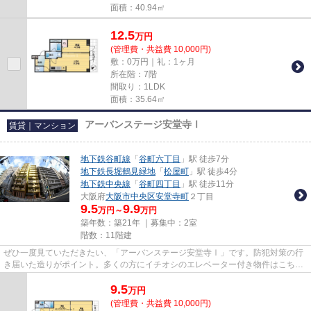
面積：40.94㎡
12.5
万
円
(管理費・共益費 10,000円)
敷：0万円｜礼：1ヶ月
所在階：7階
間取り：1LDK
面積：35.64㎡
アーバンステージ安堂寺Ⅰ
賃貸｜マンション
地下鉄谷町線
「
谷町六丁目
」駅 徒歩7分
地下鉄長堀鶴見緑地
「
松屋町
」駅 徒歩4分
地下鉄中央線
「
谷町四丁目
」駅 徒歩11分
大阪府
大阪市中央区
安堂寺町
２丁目
9.5
9.9
万円～
万円
築年数：築21年 ｜募集中：
2室
階数：11階建
ぜひ一度見ていただきたい、「アーバンステージ安堂寺Ⅰ」です。防犯対策の行
き届いた造りがポイント。多くの方にイチオシのエレベーター付き物件はこちら
です。地上11階建てのマンショ...
9.5
万
円
(管理費・共益費 10,000円)