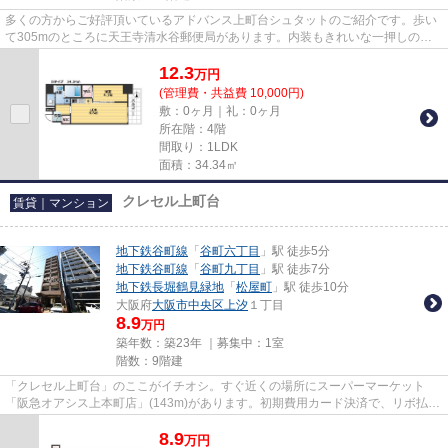
多くの方からご好評頂いているアドバンス上町台シュタットのご紹介です。歩い
て305mのところに天王寺清水谷郵便局があります。内装もきれいな一押しの築
浅物件です。きれい好きな方、...
12.3
万
円
(管理費・共益費 10,000円)
敷：0ヶ月｜礼：0ヶ月
所在階：4階
間取り：1LDK
面積：34.34㎡
クレセル上町台
賃貸｜マンション
地下鉄谷町線
「
谷町六丁目
」駅 徒歩5分
地下鉄谷町線
「
谷町九丁目
」駅 徒歩7分
地下鉄長堀鶴見緑地
「
松屋町
」駅 徒歩10分
大阪府
大阪市中央区
上汐
１丁目
8.9
万円
築年数：築23年 ｜募集中：
1室
階数：9階建
「クレセル上町台」のここがイチオシ。すぐ近くの場所にスーパーマーケット
「阪急オアシス上本町店」(143m)があります。初期費用カード決済で、リボ払い
や分割払いが可能です。移動手...
8.9
万
円