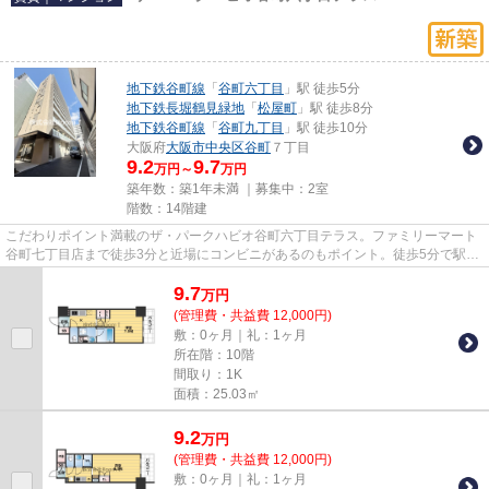
地下鉄谷町線
「
谷町六丁目
」駅 徒歩5分
地下鉄長堀鶴見緑地
「
松屋町
」駅 徒歩8分
地下鉄谷町線
「
谷町九丁目
」駅 徒歩10分
大阪府
大阪市中央区
谷町
７丁目
9.2
9.7
万円～
万円
築年数：築1年未満 ｜募集中：
2室
階数：14階建
こだわりポイント満載のザ・パークハビオ谷町六丁目テラス。ファミリーマート
谷町七丁目店まで徒歩3分と近場にコンビニがあるのもポイント。徒歩5分で駅に
アクセスできる物件です。14...
9.7
万
円
(管理費・共益費 12,000円)
敷：0ヶ月｜礼：1ヶ月
所在階：10階
間取り：1K
面積：25.03㎡
9.2
万
円
(管理費・共益費 12,000円)
敷：0ヶ月｜礼：1ヶ月