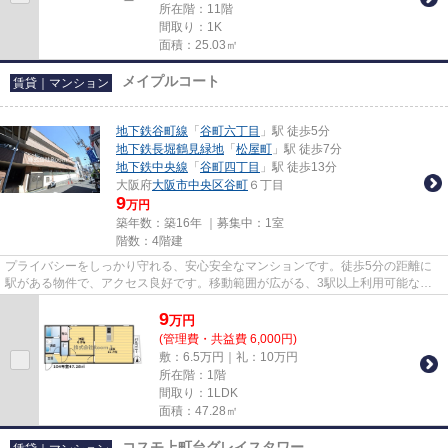
所在階：11階
間取り：1K
面積：25.03㎡
メイプルコート
賃貸｜マンション
地下鉄谷町線
「
谷町六丁目
」駅 徒歩5分
地下鉄長堀鶴見緑地
「
松屋町
」駅 徒歩7分
地下鉄中央線
「
谷町四丁目
」駅 徒歩13分
大阪府
大阪市中央区
谷町
６丁目
9
万円
築年数：築16年 ｜募集中：
1室
階数：4階建
プライバシーをしっかり守れる、安心安全なマンションです。徒歩5分の距離に
駅がある物件で、アクセス良好です。移動範囲が広がる、3駅以上利用可能な物
件です。Room Iが、物件探しの...
9
万
円
(管理費・共益費 6,000円)
敷：6.5万円｜礼：10万円
所在階：1階
間取り：1LDK
面積：47.28㎡
コスモ上町台グレイスタワー