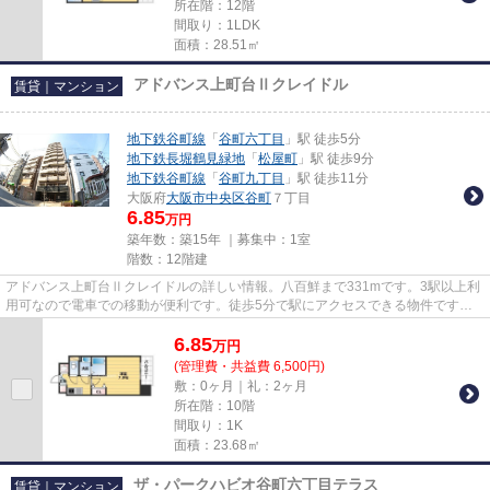
所在階：12階
間取り：1LDK
面積：28.51㎡
アドバンス上町台Ⅱクレイドル
賃貸｜マンション
地下鉄谷町線
「
谷町六丁目
」駅 徒歩5分
地下鉄長堀鶴見緑地
「
松屋町
」駅 徒歩9分
地下鉄谷町線
「
谷町九丁目
」駅 徒歩11分
大阪府
大阪市中央区
谷町
７丁目
6.85
万円
築年数：築15年 ｜募集中：
1室
階数：12階建
アドバンス上町台Ⅱクレイドルの詳しい情報。八百鮮まで331mです。3駅以上利
用可なので電車での移動が便利です。徒歩5分で駅にアクセスできる物件です。
当社スタッフが大阪市中央区地域...
6.85
万
円
(管理費・共益費 6,500円)
敷：0ヶ月｜礼：2ヶ月
所在階：10階
間取り：1K
面積：23.68㎡
ザ・パークハビオ谷町六丁目テラス
賃貸｜マンション