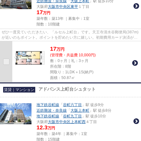
近鉄難波・奈良線
「
大阪上本町
」駅 徒歩10分
大阪府
大阪市中央区
東平
１丁目
17
万円
築年数：築13年 ｜募集中：
1室
階数：10階建
ぜひ一度見ていただきたい、「ルセル上町台」です。天王寺清水谷郵便局(387m)
が近いのもポイント。ポイントを貯めたい方に嬉しい。初期費用カード決済が可
能です。利便性の高い設備も...
17
万
円
(管理費・共益費 10,000円)
敷：0ヶ月｜礼：3ヶ月
所在階：8階
間取り：1LDK＋1S(納戸)
面積：50.87㎡
アドバンス上町台シュタット
賃貸｜マンション
地下鉄谷町線
「
谷町六丁目
」駅 徒歩9分
近鉄難波・奈良線
「
大阪上本町
」駅 徒歩8分
地下鉄谷町線
「
谷町九丁目
」駅 徒歩10分
大阪府
大阪市中央区
上本町西
４丁目
12.3
万円
築年数：築4年 ｜募集中：
1室
階数：15階建