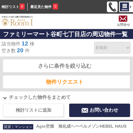
0
0
検討リスト
最近見た物件
お問合せ
ファミリーマート谷町七丁目店の周辺物件一覧
12
該当物件
棟
20
空き数
件
さらに条件を絞り込む
物件リクエスト
チェックした物件をまとめて
検討リストに追加
お問い合わせ
Agio空堀 旭化成ヘーベルメゾンHEBEL HAUS
賃貸｜マンション