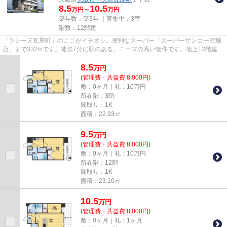
8.5
10.5
万円～
万円
築年数：築3年 ｜募集中：
3室
階数：12階建
「ラシーヌ瓦屋町」のここがイチオシ。便利なスーパー「スーパーサンコー空堀
店」まで332mです。徒歩7分に駅のある、ニーズの高い物件です。地上12階建て
の物件。大阪市中央区エリアに...
8.5
万
円
(管理費・共益費 8,000円)
敷：0ヶ月｜礼：10万円
所在階：3階
間取り：1K
面積：22.93㎡
9.5
万
円
(管理費・共益費 8,000円)
敷：0ヶ月｜礼：10万円
所在階：12階
間取り：1K
面積：23.10㎡
10.5
万
円
(管理費・共益費 8,000円)
敷：0ヶ月｜礼：1ヶ月