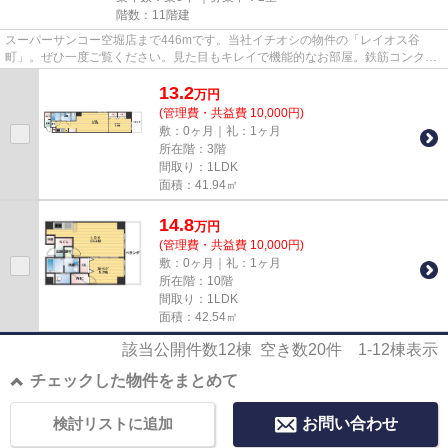
階数：11階建
スーパーサンコー空堀店まで446mです。当社イチオシの物件の「レイオス谷
町」。ぜひ一度ご覧ください。見た目もキレイで機能的なお部屋。鉄筋コンクリ
ートの物件を選ぶのなら、当社の...
13.2
万
円
(管理費・共益費 10,000円)
敷：0ヶ月｜礼：1ヶ月
所在階：3階
間取り：1LDK
面積：41.94㎡
14.8
万
円
(管理費・共益費 10,000円)
敷：0ヶ月｜礼：1ヶ月
所在階：10階
間取り：1LDK
面積：42.54㎡
該当公開件数
12
棟 空き数
20
件
1-12
棟表示
チェックした物件をまとめて
検討リストに追加
お問い合わせ