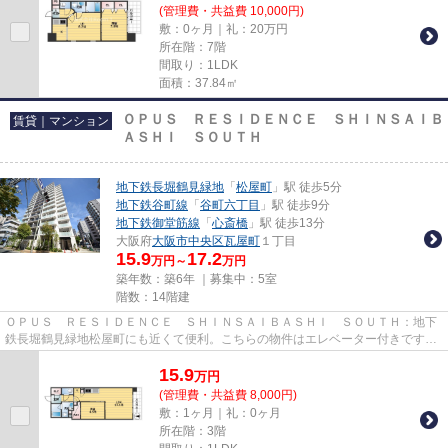
(管理費・共益費 10,000円)
敷：0ヶ月｜礼：20万円
所在階：7階
間取り：1LDK
面積：37.84㎡
ＯＰＵＳ ＲＥＳＩＤＥＮＣＥ ＳＨＩＮＳＡＩＢ
賃貸｜マンション
ＡＳＨＩ ＳＯＵＴＨ
地下鉄長堀鶴見緑地
「
松屋町
」駅 徒歩5分
地下鉄谷町線
「
谷町六丁目
」駅 徒歩9分
地下鉄御堂筋線
「
心斎橋
」駅 徒歩13分
大阪府
大阪市中央区
瓦屋町
１丁目
15.9
17.2
万円～
万円
築年数：築6年 ｜募集中：
5室
階数：14階建
ＯＰＵＳ ＲＥＳＩＤＥＮＣＥ ＳＨＩＮＳＡＩＢＡＳＨＩ ＳＯＵＴＨ：地下
鉄長堀鶴見緑地松屋町にも近くて便利。こちらの物件はエレベーター付きです。
目的に応じて選べる、3駅以上...
15.9
万
円
(管理費・共益費 8,000円)
敷：1ヶ月｜礼：0ヶ月
所在階：3階