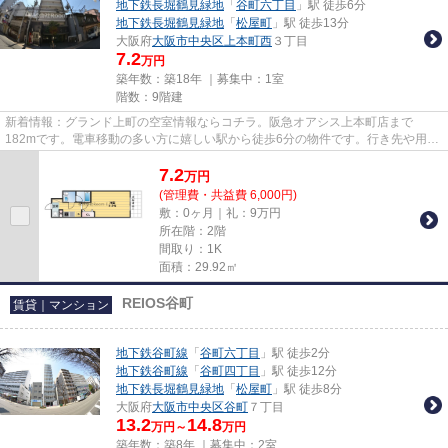
地下鉄長堀鶴見緑地
「
谷町六丁目
」駅 徒歩6分
地下鉄長堀鶴見緑地
「
松屋町
」駅 徒歩13分
大阪府
大阪市中央区
上本町西
３丁目
7.2
万円
築年数：築18年 ｜募集中：
1室
階数：9階建
新着情報：グランド上町の空室情報ならコチラ。阪急オアシス上本町店まで
182mです。電車移動の多い方に嬉しい駅から徒歩6分の物件です。行き先や用途
によって2つの路線が選べるので、...
7.2
万
円
(管理費・共益費 6,000円)
敷：0ヶ月｜礼：9万円
所在階：2階
間取り：1K
面積：29.92㎡
REIOS谷町
賃貸｜マンション
地下鉄谷町線
「
谷町六丁目
」駅 徒歩2分
地下鉄谷町線
「
谷町四丁目
」駅 徒歩12分
地下鉄長堀鶴見緑地
「
松屋町
」駅 徒歩8分
大阪府
大阪市中央区
谷町
７丁目
13.2
14.8
万円～
万円
築年数：築8年 ｜募集中：
2室