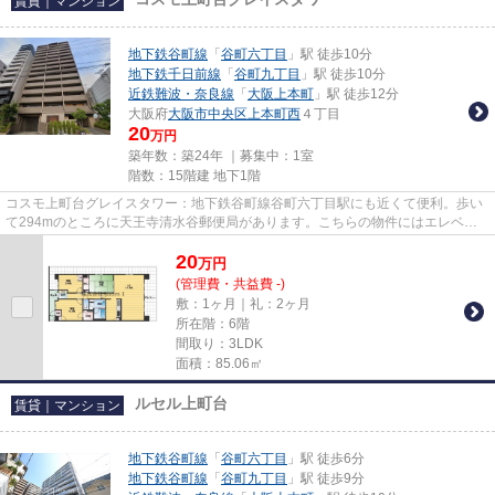
賃貸｜マンション
地下鉄谷町線
「
谷町六丁目
」駅 徒歩10分
地下鉄千日前線
「
谷町九丁目
」駅 徒歩10分
近鉄難波・奈良線
「
大阪上本町
」駅 徒歩12分
大阪府
大阪市中央区
上本町西
４丁目
20
万円
築年数：築24年 ｜募集中：
1室
階数：15階建 地下1階
コスモ上町台グレイスタワー：地下鉄谷町線谷町六丁目駅にも近くて便利。歩い
て294mのところに天王寺清水谷郵便局があります。こちらの物件にはエレベー
ターが付いています。こちらの...
20
万
円
(管理費・共益費 -)
敷：1ヶ月｜礼：2ヶ月
所在階：6階
間取り：3LDK
面積：85.06㎡
ルセル上町台
賃貸｜マンション
地下鉄谷町線
「
谷町六丁目
」駅 徒歩6分
地下鉄谷町線
「
谷町九丁目
」駅 徒歩9分