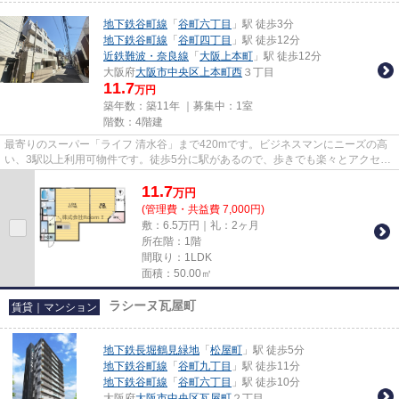
地下鉄谷町線
「
谷町六丁目
」駅 徒歩3分
地下鉄谷町線
「
谷町四丁目
」駅 徒歩12分
近鉄難波・奈良線
「
大阪上本町
」駅 徒歩12分
大阪府
大阪市中央区
上本町西
３丁目
11.7
万円
築年数：築11年 ｜募集中：
1室
階数：4階建
最寄りのスーパー「ライフ 清水谷」まで420mです。ビジネスマンにニーズの高
い、3駅以上利用可物件です。徒歩5分に駅があるので、歩きでも楽々とアクセス
が出来ます。造りとデザインに...
11.7
万
円
(管理費・共益費 7,000円)
敷：6.5万円｜礼：2ヶ月
所在階：1階
間取り：1LDK
面積：50.00㎡
ラシーヌ瓦屋町
賃貸｜マンション
地下鉄長堀鶴見緑地
「
松屋町
」駅 徒歩5分
地下鉄谷町線
「
谷町九丁目
」駅 徒歩11分
地下鉄谷町線
「
谷町六丁目
」駅 徒歩10分
大阪府
大阪市中央区
瓦屋町
２丁目