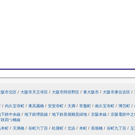
大阪市北区
/
大阪市天王寺区
/
大阪市阿倍野区
/
東大阪市
/
大阪市東住吉区
/
町
/
内久宝寺町
/
東高麗橋
/
安堂寺町
/
天満
/
常盤町
/
南久宝寺町
/
博労町
/
地下鉄中央線
/
地下鉄堺筋線
/
地下鉄長堀鶴見緑地
/
京阪本線
/
京阪電鉄中之
下鉄四つ橋線
筋本町
/
天満橋
/
谷町六丁目
/
松屋町
/
北浜
/
本町
/
長堀橋
/
谷町九丁目
/
玉