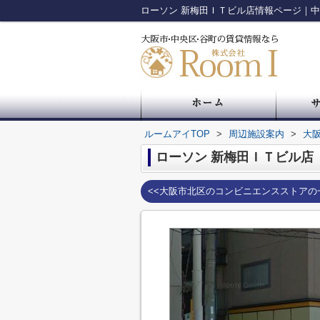
ローソン 新梅田ＩＴビル店情報ページ｜中
ルームアイTOP
>
周辺施設案内
>
大
ローソン 新梅田ＩＴビル店
<<大阪市北区のコンビニエンスストアの