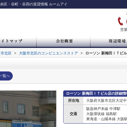
央区・谷町・谷四の賃貸情報 ルームアイ
営業
阪市北区
>
大阪市北区のコンビニエンスストア
>
ローソン 新梅田ＩＴビ
一覧へ
ローソン 新梅田ＩＴビル店の詳細情
所在地
大阪府大阪市北区大淀中
阪急神戸本線 中津駅
交通
大阪環状線 福島駅
東海道・山陽本線 大阪