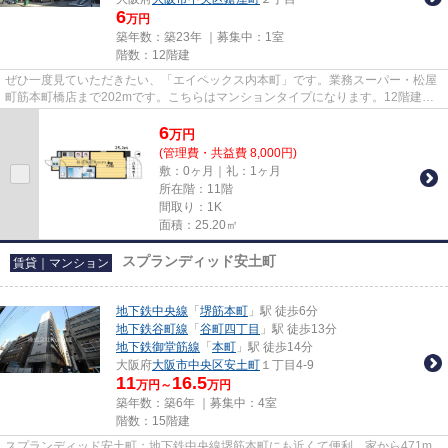
6
万円
築年数：築23年 ｜募集中：
1室
階数：12階建
ぜひ一度見ていただきたい、「エイペックス内本町」です。業務スーパー・松屋
町筋本町橋店まで202mです。こちらはマンションタイプになります。12階建て
の物件です。Room Iでは大阪市...
6
万
円
(管理費・共益費 8,000円)
敷：0ヶ月｜礼：1ヶ月
所在階：11階
間取り：1K
面積：25.20㎡
スプランディッド安土町
賃貸｜マンション
地下鉄中央線
「
堺筋本町
」駅 徒歩6分
地下鉄谷町線
「
谷町四丁目
」駅 徒歩13分
地下鉄御堂筋線
「
本町
」駅 徒歩14分
大阪府
大阪市中央区
安土町
１丁目4-9
11
16.5
万円～
万円
築年数：築6年 ｜募集中：
4室
階数：15階建
スプランディッド安土町：地下鉄中央線堺筋本町にも近くて便利。家から471m