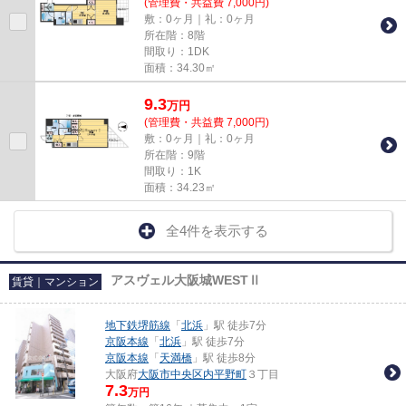
(管理費・共益費 7,000円)
敷：0ヶ月｜礼：0ヶ月
所在階：8階
間取り：1DK
面積：34.30㎡
9.3
万
円
(管理費・共益費 7,000円)
敷：0ヶ月｜礼：0ヶ月
所在階：9階
間取り：1K
面積：34.23㎡
全4件を表示する
アスヴェル大阪城WESTⅡ
賃貸｜マンション
地下鉄堺筋線
「
北浜
」駅 徒歩7分
京阪本線
「
北浜
」駅 徒歩7分
京阪本線
「
天満橋
」駅 徒歩8分
大阪府
大阪市中央区
内平野町
３丁目
7.3
万円