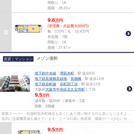
間取り：1K
面積：28.23㎡
9.6
万
円
(管理費・共益費 8,000円)
敷：0万円｜礼：10.4万円
所在階：7階
間取り：1K
面積：27.47㎡
メゾン清和
賃貸｜マンション
地下鉄中央線
「
堺筋本町
」駅 徒歩5分
地下鉄長堀鶴見緑地
「
長堀橋
」駅 徒歩11分
地下鉄谷町線
「
谷町四丁目
」駅 徒歩12分
大阪府
大阪市中央区
北久宝寺町
１丁目
9.5
万円
築年数：築26年 ｜募集中：
1室
階数：6階建
業務スーパー・松屋町筋本町橋店も近くにあり買い物するのも楽になりますよ。
室内に洗濯機置場も備えています。ニーズの高い角部屋、隣家が一つ少ない分、
生活騒音の悩みが減ります。...
9.5
万
円