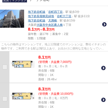
賃貸｜マンション
地下鉄谷町線
「
谷町四丁目
」駅 徒歩3分
地下鉄長堀鶴見緑地
「
谷町六丁目
」駅 徒歩11分
地下鉄谷町線
「
天満橋
」駅 徒歩13分
大阪府
大阪市中央区
農人橋
１丁目
8.1
8.3
万円～
万円
築年数：築17年 ｜募集中：
2室
階数：12階建
こちらの物件はマンションです。地上12階建てのマンションは、弊社イチオシの
物件です。ご利用できる駅は3駅以上あり、お出かけに便利な立地となっていま
す。こちらはエレベーター付き...
8.1
万
円
(管理費・共益費 7,000円)
敷：0ヶ月｜礼：0ヶ月
所在階：6階
間取り：1K
面積：26.48㎡
8.3
万
円
(管理費・共益費 10,000円)
敷：0ヶ月｜礼：0万円
所在階：6階
間取り：1K