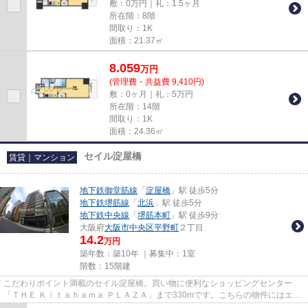
敷：0万円｜礼：1.5ヶ月
所在階：8階
間取り：1K
面積：21.37㎡
8.059
万
円
(管理費・共益費 9,410円)
敷：0ヶ月｜礼：5万円
所在階：14階
間取り：1K
面積：24.36㎡
セイル淀屋橋
賃貸｜マンション
地下鉄御堂筋線
「
淀屋橋
」駅 徒歩5分
地下鉄堺筋線
「
北浜
」駅 徒歩5分
地下鉄中央線
「
堺筋本町
」駅 徒歩9分
大阪府
大阪市中央区
平野町
２丁目
14.2
万円
築年数：築10年 ｜募集中：
1室
階数：15階建
こだわりポイント満載のセイル淀屋橋。買い物に便利なショッピングセンター
「ＴＨＥ Ｋｉｔａｈａｍａ ＰＬＡＺＡ」まで330mです。こちらの物件にはエレ
ベーターがあります。高ニーズ...