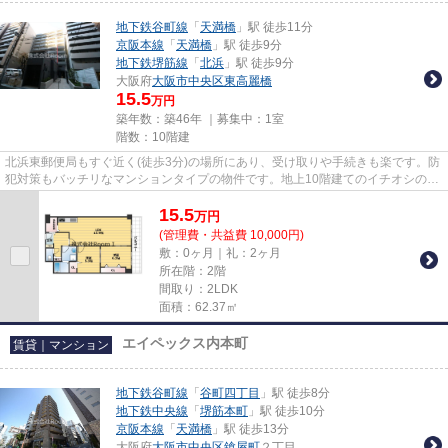
地下鉄谷町線
「
天満橋
」駅 徒歩11分
京阪本線
「
天満橋
」駅 徒歩9分
地下鉄堺筋線
「
北浜
」駅 徒歩9分
大阪府
大阪市中央区
東高麗橋
15.5
万円
築年数：築46年 ｜募集中：
1室
階数：10階建
北浜東郵便局もすぐ近く(徒歩3分)の場所にあり、受け取りや手続きも楽です。防
犯対策もバッチリなマンションタイプの物件です。地上10階建てのイチオシの物
件です。貴重な時間を大切に...
15.5
万
円
(管理費・共益費 10,000円)
敷：0ヶ月｜礼：2ヶ月
所在階：2階
間取り：2LDK
面積：62.37㎡
エイペックス内本町
賃貸｜マンション
地下鉄谷町線
「
谷町四丁目
」駅 徒歩8分
地下鉄中央線
「
堺筋本町
」駅 徒歩10分
京阪本線
「
天満橋
」駅 徒歩13分
大阪府
大阪市中央区
鎗屋町
２丁目