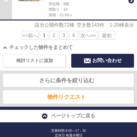
所在階：9階
間取り：1K
面積：21.66㎡
該当公開件数
72
棟 空き数
143
件
1-20
棟表示
1
2
3
4
<<前へ
次へ>>
最初
チェックした物件をまとめて
検討リストに追加
お問い合わせ
さらに条件を絞り込む
物件リクエスト
ページトップに戻る
営業時間:9:00～17：30
定休日:毎週水曜日