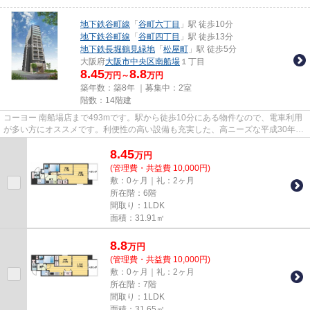
地下鉄谷町線
「
谷町六丁目
」駅 徒歩10分
地下鉄谷町線
「
谷町四丁目
」駅 徒歩13分
地下鉄長堀鶴見緑地
「
松屋町
」駅 徒歩5分
大阪府
大阪市中央区
南船場
１丁目
8.45
8.8
万円～
万円
築年数：築8年 ｜募集中：
2室
階数：14階建
コーヨー 南船場店まで493mです。駅から徒歩10分にある物件なので、電車利用
が多い方にオススメです。利便性の高い設備も充実した、高ニーズな平成30年築
の物件です。こちらの物件から...
8.45
万
円
(管理費・共益費 10,000円)
敷：0ヶ月｜礼：2ヶ月
所在階：6階
間取り：1LDK
面積：31.91㎡
8.8
万
円
(管理費・共益費 10,000円)
敷：0ヶ月｜礼：2ヶ月
所在階：7階
間取り：1LDK
面積：31.65㎡