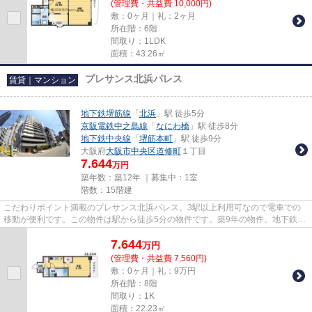
(管理費・共益費 10,000円)
敷：0ヶ月｜礼：2ヶ月
所在階：6階
間取り：1LDK
面積：43.26㎡
プレサンス北浜パレス
賃貸｜マンション
地下鉄堺筋線
「
北浜
」駅 徒歩5分
京阪電鉄中之島線
「
なにわ橋
」駅 徒歩8分
地下鉄中央線
「
堺筋本町
」駅 徒歩9分
大阪府
大阪市中央区
道修町
１丁目
7.644
万円
築年数：築12年 ｜募集中：
1室
階数：15階建
こだわりポイント満載のプレサンス北浜パレス。3駅以上利用可なので電車での
移動が便利です。この物件は駅から徒歩5分の物件です。築9年の物件。地下鉄堺
筋線北浜周辺で賃貸をお探しで...
7.644
万
円
(管理費・共益費 7,560円)
敷：0ヶ月｜礼：9万円
所在階：8階
間取り：1K
面積：22.23㎡