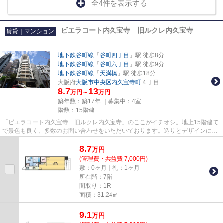
全4件を表示する
ビエラコート内久宝寺 旧ルクレ内久宝寺
賃貸｜マンション
地下鉄谷町線
「
谷町四丁目
」駅 徒歩8分
地下鉄谷町線
「
谷町六丁目
」駅 徒歩9分
地下鉄谷町線
「
天満橋
」駅 徒歩18分
大阪府
大阪市中央区
内久宝寺町
４丁目
8.7
13
万円～
万円
築年数：築17年 ｜募集中：
4室
階数：15階建
「ビエラコート内久宝寺 旧ルクレ内久宝寺」のここがイチオシ。地上15階建て
で景色も良く、多数のお問い合わせをいただいております。造りとデザインに関
して、自信をもって情報を提...
8.7
万
円
(管理費・共益費 7,000円)
敷：0ヶ月｜礼：1ヶ月
所在階：7階
間取り：1R
面積：31.24㎡
9.1
万
円