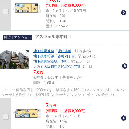
万
円
(管理費・共益費 8,000円)
敷：0ヶ月｜礼：15.9万円
所在階：3階
間取り：1DK
面積：27.54㎡
アスヴェル東本町Ⅱ
賃貸｜マンション
地下鉄堺筋線
「
堺筋本町
」駅 徒歩2分
地下鉄谷町線
「
谷町四丁目
」駅 徒歩12分
地下鉄御堂筋線
「
本町
」駅 徒歩13分
大阪府
大阪市中央区
北久宝寺町
１丁目
7
万円
築年数：築18年 ｜募集中：
1室
階数：15階建
コーヨー 南船場店まで238mです。駐車場まで150mのマンションです。エレベー
ターがある物件です。防犯対策もバッチリなマンションタイプの物件です。
tanimachi@roomi.co.jpからのお問...
7
万
円
(管理費・共益費 9,000円)
敷：0ヶ月｜礼：1ヶ月
所在階：14階
間取り：1K