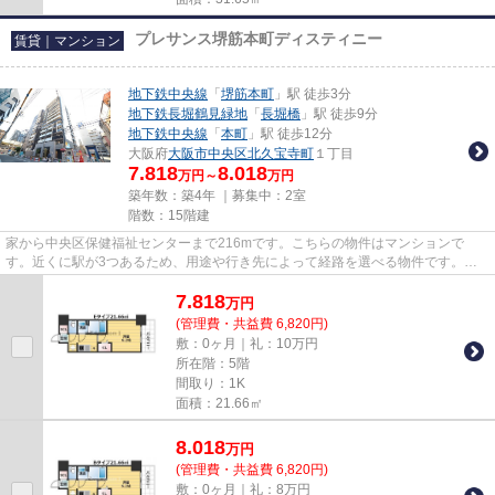
プレサンス堺筋本町ディスティニー
賃貸｜マンション
地下鉄中央線
「
堺筋本町
」駅 徒歩3分
地下鉄長堀鶴見緑地
「
長堀橋
」駅 徒歩9分
地下鉄中央線
「
本町
」駅 徒歩12分
大阪府
大阪市中央区
北久宝寺町
１丁目
7.818
8.018
万円～
万円
築年数：築4年 ｜募集中：
2室
階数：15階建
家から中央区保健福祉センターまで216mです。こちらの物件はマンションで
す。近くに駅が3つあるため、用途や行き先によって経路を選べる物件です。周
辺には、徒歩3分で利用できる駅が...
7.818
万
円
(管理費・共益費 6,820円)
敷：0ヶ月｜礼：10万円
所在階：5階
間取り：1K
面積：21.66㎡
8.018
万
円
(管理費・共益費 6,820円)
敷：0ヶ月｜礼：8万円