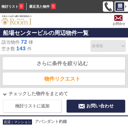
0
0
検討リスト
最近見た物件
お問合せ
船場センタービルの周辺物件一覧
72
該当物件
棟
143
空き数
件
さらに条件を絞り込む
物件リクエスト
チェックした物件をまとめて
検討リストに追加
お問い合わせ
アバンダント釣鐘
賃貸｜マンション