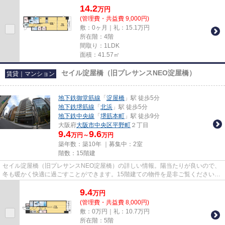
14.2
万
円
(管理費・共益費 9,000円)
敷：0ヶ月｜礼：15.1万円
所在階：4階
間取り：1LDK
面積：41.57㎡
セイル淀屋橋（旧プレサンスNEO淀屋橋）
賃貸｜マンション
地下鉄御堂筋線
「
淀屋橋
」駅 徒歩5分
地下鉄堺筋線
「
北浜
」駅 徒歩5分
地下鉄中央線
「
堺筋本町
」駅 徒歩9分
大阪府
大阪市中央区
平野町
２丁目
9.4
9.6
万円～
万円
築年数：築10年 ｜募集中：
2室
階数：15階建
セイル淀屋橋（旧プレサンスNEO淀屋橋）の詳しい情報。陽当たりが良いので、
冬も暖かく快適に過ごすことができます。15階建ての物件を是非ご覧ください。
エレベーターがある物件です。...
9.4
万
円
(管理費・共益費 8,000円)
敷：0万円｜礼：10.7万円
所在階：5階