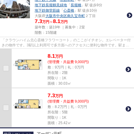
地下鉄長堀鶴見緑地
「
長堀橋
」駅 徒歩9分
地下鉄御堂筋線
「
心斎橋
」駅 徒歩10分
大阪府
大阪市中央区
南久宝寺町
２丁目
7.3
8.1
万円～
万円
築年数：築19年 ｜募集中：
2室
階数：15階建
「クラウンハイム北心斎橋フラワーコート」のここがイチオシ。エレベーター付
きの物件です。3駅以上利用可で多方面へのアクセスに便利な物件です。駅まで
徒歩7分なので、アクセスの良...
8.1
万
円
(管理費・共益費 9,000円)
敷：9万円｜礼：0万円
所在階：2階
間取り：1K
面積：30.03㎡
7.3
万
円
(管理費・共益費 9,000円)
敷：8.2万円｜礼：0万円
所在階：5階
間取り：1K
面積：25.42㎡
アーデン谷町