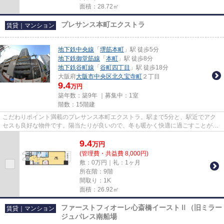
面積：28.72㎡
プレサンス本町エクストラ
賃貸｜マンション
地下鉄中央線
「
堺筋本町
」駅 徒歩5分
地下鉄御堂筋線
「
本町
」駅 徒歩8分
地下鉄谷町線
「
谷町四丁目
」駅 徒歩18分
大阪府
大阪市中央区
北久宝寺町
２丁目
9.4
万円
築年数：築9年 ｜募集中：
1室
階数：15階建
こだわりポイント満載のプレサンス本町エクストラ。駅まで5分と、駅近でアク
セスも良好な物件です。陽当たりが良いので、冬も暖かく快適に過ごすことがで
きます。周辺環境の良い15階建...
9.4
万
円
(管理費・共益費 8,000円)
敷：0万円｜礼：1ヶ月
所在階：9階
間取り：1K
面積：26.92㎡
ファーストフィオーレ心斎橋イーストⅡ（旧ミラー
賃貸｜マンション
ジュパレス南船場