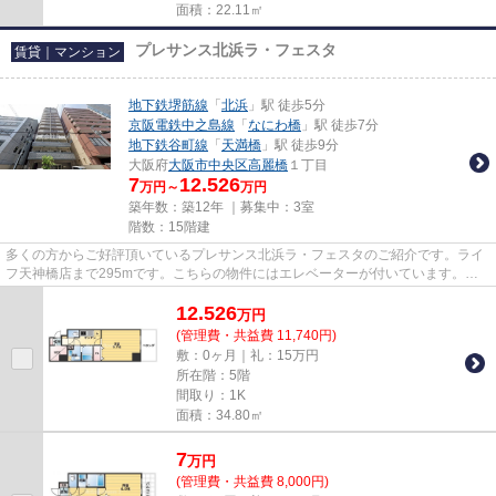
面積：22.11㎡
プレサンス北浜ラ・フェスタ
賃貸｜マンション
地下鉄堺筋線
「
北浜
」駅 徒歩5分
京阪電鉄中之島線
「
なにわ橋
」駅 徒歩7分
地下鉄谷町線
「
天満橋
」駅 徒歩9分
大阪府
大阪市中央区
高麗橋
１丁目
7
12.526
万円～
万円
築年数：築12年 ｜募集中：
3室
階数：15階建
多くの方からご好評頂いているプレサンス北浜ラ・フェスタのご紹介です。ライ
フ天神橋店まで295mです。こちらの物件にはエレベーターが付いています。駅
から徒歩5分というアクセス良好...
12.526
万
円
(管理費・共益費 11,740円)
敷：0ヶ月｜礼：15万円
所在階：5階
間取り：1K
面積：34.80㎡
7
万
円
(管理費・共益費 8,000円)