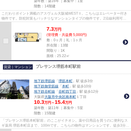
築年数：築16年 ｜募集中：
1室
階数：14階建
こだわりポイント満載のアスヴェル大阪城WESTⅡ。こちらはエレベーター付き
物件です。防犯対策もバッチリなマンションタイプの物件です。2沿線利用可能
な利便性の高い物件です。大阪市...
7.3
万
円
(管理費・共益費 5,000円)
敷：0ヶ月｜礼：1ヶ月
所在階：13階
間取り：1K
面積：25.22㎡
プレサンス堺筋本町駅前
賃貸｜マンション
地下鉄堺筋線
「
堺筋本町
」駅 徒歩3分
地下鉄御堂筋線
「
本町
」駅 徒歩10分
地下鉄谷町線
「
谷町四丁目
」駅 徒歩12分
大阪府
大阪市中央区
南本町
１丁目
10.3
15.4
万円～
万円
築年数：築11年 ｜募集中：
5室
階数：15階建
「プレサンス堺筋本町駅前」のここがイチオシ。薬や日用品を買うのに便利なス
ギ薬局 堺筋本町店まで、100mです。こちらの物件はマンションです。徒歩3分で
駅にアクセス可能な、魅力的...