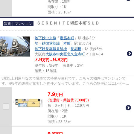
所在階：10階
間取り：1K
面積：25.18㎡
ＳＥＲＥＮＩＴＥ堺筋本町ＳＵＤ
賃貸｜マンション
地下鉄中央線
「
堺筋本町
」駅 徒歩3分
地下鉄御堂筋線
「
本町
」駅 徒歩7分
地下鉄長堀鶴見緑地
「
長堀橋
」駅 徒歩8分
大阪府
大阪市中央区
北久宝寺町
２丁目4-14
7.9
9.8
万円～
万円
築年数：築9年 ｜募集中：
2室
階数：15階建
3駅以上利用可なので電車での移動が便利です。こちらの物件はマンションで
す。築8年の設備が充実した物件となっています。こちらの物件にはエレベータ
ーが付いています。大阪市中央区...
7.9
万
円
(管理費・共益費 7,000円)
敷：0ヶ月｜礼：12.9万円
所在階：2階
間取り：1K
面積：23.28㎡
9.8