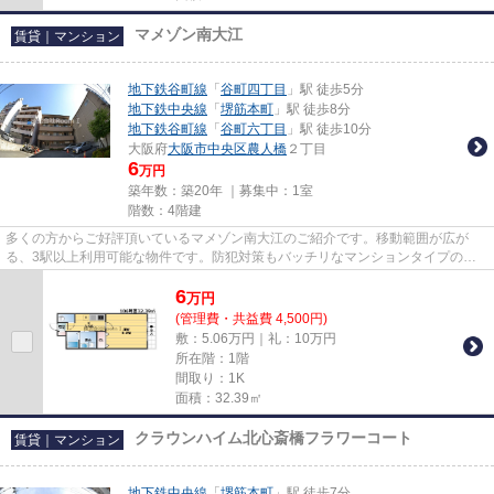
マメゾン南大江
賃貸｜マンション
地下鉄谷町線
「
谷町四丁目
」駅 徒歩5分
地下鉄中央線
「
堺筋本町
」駅 徒歩8分
地下鉄谷町線
「
谷町六丁目
」駅 徒歩10分
大阪府
大阪市中央区
農人橋
２丁目
6
万円
築年数：築20年 ｜募集中：
1室
階数：4階建
多くの方からご好評頂いているマメゾン南大江のご紹介です。移動範囲が広が
る、3駅以上利用可能な物件です。防犯対策もバッチリなマンションタイプの物
件です。高ニーズな駅近の物件で...
6
万
円
(管理費・共益費 4,500円)
敷：5.06万円｜礼：10万円
所在階：1階
間取り：1K
面積：32.39㎡
クラウンハイム北心斎橋フラワーコート
賃貸｜マンション
地下鉄中央線
「
堺筋本町
」駅 徒歩7分