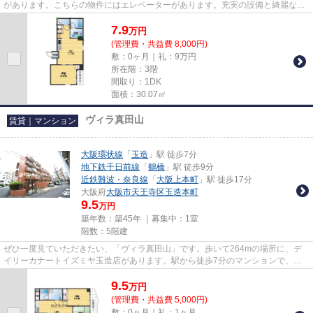
があります。こちらの物件にはエレベーターがあります。充実の設備と綺麗な室
内を兼ね備えた、令和4年築の物...
7.9
万
円
(管理費・共益費 8,000円)
敷：0ヶ月｜礼：9万円
所在階：3階
間取り：1DK
面積：30.07㎡
ヴィラ真田山
賃貸｜マンション
大阪環状線
「
玉造
」駅 徒歩7分
地下鉄千日前線
「
鶴橋
」駅 徒歩9分
近鉄難波・奈良線
「
大阪上本町
」駅 徒歩17分
大阪府
大阪市天王寺区
玉造本町
9.5
万円
築年数：築45年 ｜募集中：
1室
階数：5階建
ぜひ一度見ていただきたい、「ヴィラ真田山」です。歩いて264mの場所に、デ
イリーカナートイズミヤ玉造店があります。駅から徒歩7分のマンションで、電
車での通勤にも便利な立地です。...
9.5
万
円
(管理費・共益費 5,000円)
敷：0ヶ月｜礼：1ヶ月