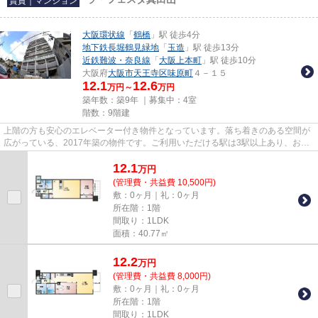
賃貸｜マンション
大阪環状線
「
鶴橋
」駅 徒歩4分
地下鉄長堀鶴見緑地
「
玉造
」駅 徒歩13分
近鉄難波・奈良線
「
大阪上本町
」駅 徒歩10分
大阪府
大阪市天王寺区
味原町
４－１５
12.1
12.6
万円～
万円
築年数：築9年 ｜募集中：
4室
階数：9階建
上階の方も安心のエレベーター付き物件となっています。落ち着きのある空間が
広がっている、2017年築の物件です。ご利用いただける駅は3駅以上あり、お出
かけが便利な立地となっていま...
12.1
万
円
(管理費・共益費 10,500円)
敷：0ヶ月｜礼：0ヶ月
所在階：1階
間取り：1LDK
面積：40.77㎡
12.2
万
円
(管理費・共益費 8,000円)
敷：0ヶ月｜礼：0ヶ月
所在階：1階
間取り：1LDK