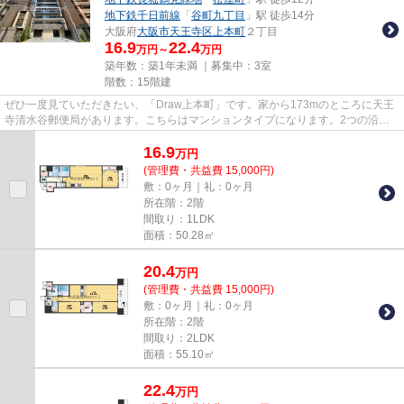
地下鉄千日前線
「
谷町九丁目
」駅 徒歩14分
大阪府
大阪市天王寺区
上本町
２丁目
16.9
22.4
万円～
万円
築年数：築1年未満 ｜募集中：
3室
階数：15階建
ぜひ一度見ていただきたい、「Draw上本町」です。家から173mのところに天王
寺清水谷郵便局があります。こちらはマンションタイプになります。2つの沿線
をご利用可能で、電車でのお出か...
16.9
万
円
(管理費・共益費 15,000円)
敷：0ヶ月｜礼：0ヶ月
所在階：2階
間取り：1LDK
面積：50.28㎡
20.4
万
円
(管理費・共益費 15,000円)
敷：0ヶ月｜礼：0ヶ月
所在階：2階
間取り：2LDK
面積：55.10㎡
22.4
万
円