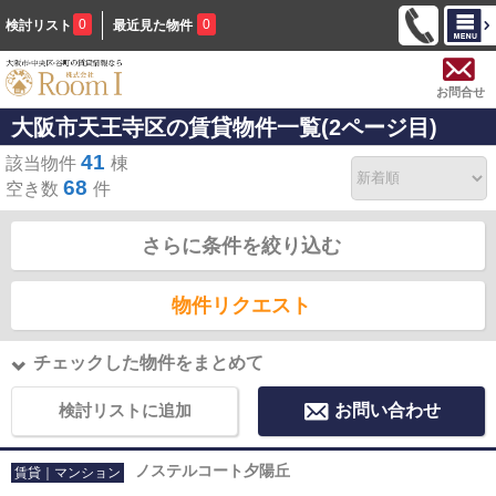
0
0
検討リスト
最近見た物件
お問合せ
大阪市天王寺区の賃貸物件一覧(2ページ目)
41
該当物件
棟
68
空き数
件
さらに条件を絞り込む
物件リクエスト
チェックした物件をまとめて
検討リストに追加
お問い合わせ
ノステルコート夕陽丘
賃貸｜マンション