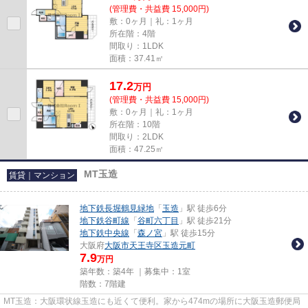
(管理費・共益費 15,000円)
敷：0ヶ月｜礼：1ヶ月
所在階：4階
間取り：1LDK
面積：37.41㎡
17.2
万
円
(管理費・共益費 15,000円)
敷：0ヶ月｜礼：1ヶ月
所在階：10階
間取り：2LDK
面積：47.25㎡
MT玉造
賃貸｜マンション
地下鉄長堀鶴見緑地
「
玉造
」駅 徒歩6分
地下鉄谷町線
「
谷町六丁目
」駅 徒歩21分
地下鉄中央線
「
森ノ宮
」駅 徒歩15分
大阪府
大阪市天王寺区
玉造元町
7.9
万円
築年数：築4年 ｜募集中：
1室
階数：7階建
MT玉造：大阪環状線玉造にも近くて便利。家から474mの場所に大阪玉造郵便局