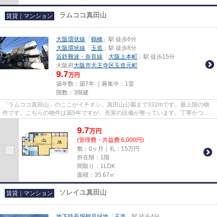
ラムココ真田山
賃貸｜マンション
大阪環状線
「
鶴橋
」駅 徒歩6分
大阪環状線
「
玉造
」駅 徒歩8分
近鉄難波・奈良線
「
大阪上本町
」駅 徒歩15分
大阪府
大阪市天王寺区
玉造元町
9.7
万円
築年数：築7年 ｜募集中：
1室
階数：3階建
「ラムココ真田山」のここがイチオシ。真田山公園まで332mです。最上階の物
件です。こちらの物件は築5年ですが、充実の設備が整っています。丁寧かつ迅
速に対応する事を常に心掛けてい...
9.7
万
円
(管理費・共益費 6,000円)
敷：0ヶ月｜礼：15万円
所在階：1階
間取り：1LDK
面積：35.67㎡
ソレイユ真田山
賃貸｜マンション
地下鉄長堀鶴見緑地
「
玉造
」駅 徒歩4分