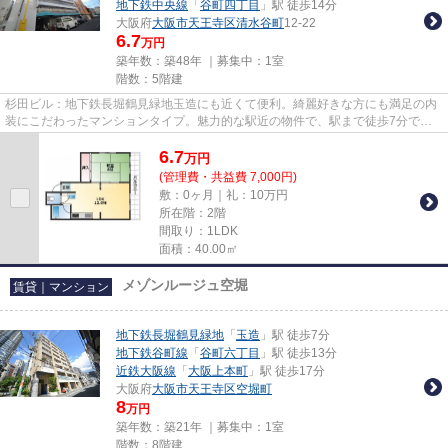
地下鉄中央線
「
谷町四丁目
」駅 徒歩14分
大阪府
大阪市天王寺区
清水谷町
12-22
6.7
万円
築年数：築48年 ｜募集中：
1室
階数：5階建
杉田ビル：地下鉄長堀鶴見緑地玉造にも近くて便利。綺麗好きな方にも満足の内
装にこだわったマンションタイプ。魅力的な駅近の物件で、駅まで徒歩7分で
す。こちらはエレベーター付きの...
6.7
万
円
(管理費・共益費 7,000円)
敷：0ヶ月｜礼：10万円
所在階：2階
間取り：1LDK
面積：40.00㎡
メゾンルージュ空堀
賃貸｜マンション
地下鉄長堀鶴見緑地
「
玉造
」駅 徒歩7分
地下鉄谷町線
「
谷町六丁目
」駅 徒歩13分
近鉄大阪線
「
大阪上本町
」駅 徒歩17分
大阪府
大阪市天王寺区
空堀町
8
万円
築年数：築21年 ｜募集中：
1室
階数：8階建