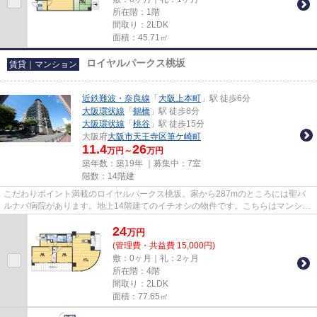
所在階：1階
間取り：2LDK
面積：45.71㎡
ロイヤルパークス桃坂
賃貸｜マンション
近鉄難波・奈良線
「
大阪上本町
」駅 徒歩6分
大阪環状線
「
鶴橋
」駅 徒歩8分
大阪環状線
「
桃谷
」駅 徒歩15分
大阪府
大阪市天王寺区
筆ケ崎町
11.4
26
万円～
万円
築年数：築19年 ｜募集中：
7室
階数：14階建
こだわりポイント満載のロイヤルパークス桃坂。家から287mのところには聖バ
ルナバ病院があります。地上14階建てのイチオシの物件です。こちらはマンショ
ンタイプになります。当社スタ...
24
万
円
(管理費・共益費 15,000円)
敷：0ヶ月｜礼：2ヶ月
所在階：4階
間取り：2LDK
面積：77.65㎡