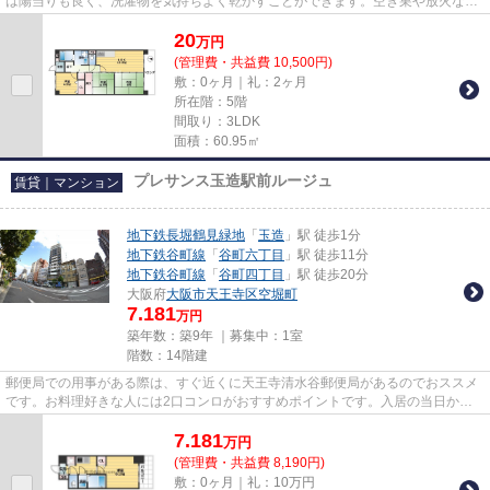
は陽当りも良く、洗濯物を気持ちよく乾かすことができます。空き巣や放火など
の防犯面で優れているマンシ...
20
万
円
(管理費・共益費 10,500円)
敷：0ヶ月｜礼：2ヶ月
所在階：5階
間取り：3LDK
面積：60.95㎡
プレサンス玉造駅前ルージュ
賃貸｜マンション
地下鉄長堀鶴見緑地
「
玉造
」駅 徒歩1分
地下鉄谷町線
「
谷町六丁目
」駅 徒歩11分
地下鉄谷町線
「
谷町四丁目
」駅 徒歩20分
大阪府
大阪市天王寺区
空堀町
7.181
万円
築年数：築9年 ｜募集中：
1室
階数：14階建
郵便局での用事がある際は、すぐ近くに天王寺清水谷郵便局があるのでおススメ
です。お料理好きな人には2口コンロがおすすめポイントです。入居の当日から
インターネットが使えます。入...
7.181
万
円
(管理費・共益費 8,190円)
敷：0ヶ月｜礼：10万円