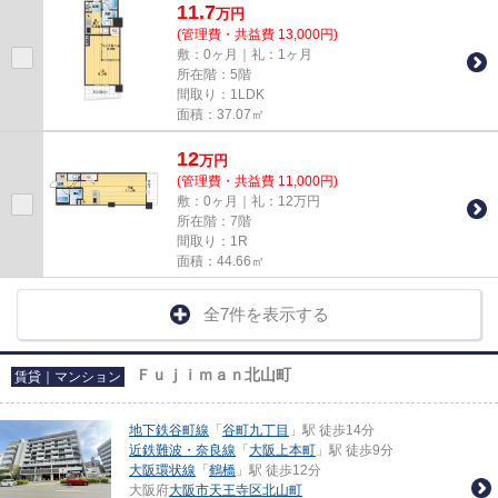
11.7
万
円
(管理費・共益費 13,000円)
敷：0ヶ月｜礼：1ヶ月
所在階：5階
間取り：1LDK
面積：37.07㎡
12
万
円
(管理費・共益費 11,000円)
敷：0ヶ月｜礼：12万円
所在階：7階
間取り：1R
面積：44.66㎡
全7件を表示する
Ｆｕｊｉｍａｎ北山町
賃貸｜マンション
地下鉄谷町線
「
谷町九丁目
」駅 徒歩14分
近鉄難波・奈良線
「
大阪上本町
」駅 徒歩9分
大阪環状線
「
鶴橋
」駅 徒歩12分
大阪府
大阪市天王寺区
北山町