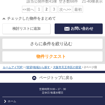
該当公開件数
41
棟 空き数
68
件
21-40
棟表示
1
2
3
<<前へ
次へ>>
最初
チェックした物件をまとめて
検討リストに追加
お問い合わせ
さらに条件を絞り込む
物件リクエスト
ルームアイTOP
>
(賃貸)地域から探す
>
大阪市天王寺区の賃貸
>
2ページ目
ページトップに戻る
営業時間:9:00～17：30
定休日:毎週水曜日
ホーム