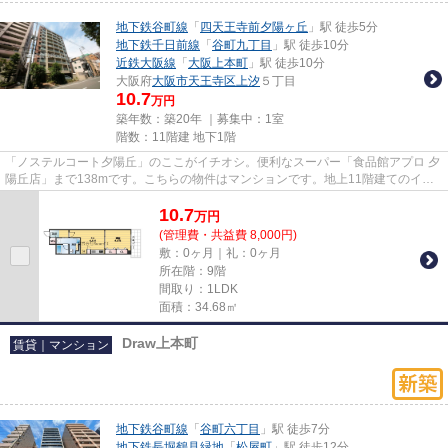
地下鉄谷町線
「
四天王寺前夕陽ヶ丘
」駅 徒歩5分
地下鉄千日前線
「
谷町九丁目
」駅 徒歩10分
近鉄大阪線
「
大阪上本町
」駅 徒歩10分
大阪府
大阪市天王寺区
上汐
５丁目
10.7
万円
築年数：築20年 ｜募集中：
1室
階数：11階建 地下1階
「ノステルコート夕陽丘」のここがイチオシ。便利なスーパー「食品館アプロ 夕
陽丘店」まで138mです。こちらの物件はマンションです。地上11階建てのイチ
オシの物件です。地下鉄谷町線...
10.7
万
円
(管理費・共益費 8,000円)
敷：0ヶ月｜礼：0ヶ月
所在階：9階
間取り：1LDK
面積：34.68㎡
Draw上本町
賃貸｜マンション
地下鉄谷町線
「
谷町六丁目
」駅 徒歩7分
地下鉄長堀鶴見緑地
「
松屋町
」駅 徒歩12分