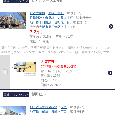
ピアグレース上本町
賃貸｜マンション
近鉄大阪線
「
大阪上本町
」駅 徒歩6分
近鉄難波・奈良線
「
大阪上本町
」駅 徒歩6分
地下鉄千日前線
「
谷町九丁目
」駅 徒歩5分
大阪府
大阪市天王寺区
上汐
４丁目
7.2
万円
築年数：築13年 ｜募集中：
1室
階数：15階建
家から494mの場所に天王寺郵便局があります。陽当りが良い物件です。こちら
の物件はマンションです。今ニーズの高いマンションは、外観タイル張りのマン
ションです。大阪市天王寺区地...
7.2
万
円
(管理費・共益費 8,000円)
敷：0ヶ月｜礼：1ヶ月
所在階：10階
間取り：1K
面積：27.75㎡
杉田ビル
賃貸｜マンション
地下鉄長堀鶴見緑地
「
玉造
」駅 徒歩7分
地下鉄谷町線
「
谷町六丁目
」駅 徒歩8分