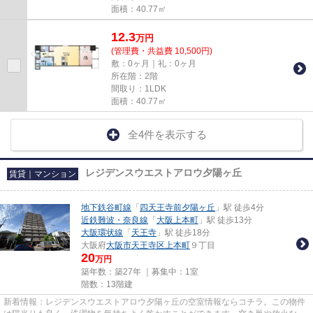
面積：40.77㎡
12.3
万
円
(管理費・共益費 10,500円)
敷：0ヶ月｜礼：0ヶ月
所在階：2階
間取り：1LDK
面積：40.77㎡
全4件を表示する
レジデンスウエストアロウ夕陽ヶ丘
賃貸｜マンション
地下鉄谷町線
「
四天王寺前夕陽ヶ丘
」駅 徒歩4分
近鉄難波・奈良線
「
大阪上本町
」駅 徒歩13分
大阪環状線
「
天王寺
」駅 徒歩18分
大阪府
大阪市天王寺区
上本町
９丁目
20
万円
築年数：築27年 ｜募集中：
1室
階数：13階建
新着情報：レジデンスウエストアロウ夕陽ヶ丘の空室情報ならコチラ。この物件