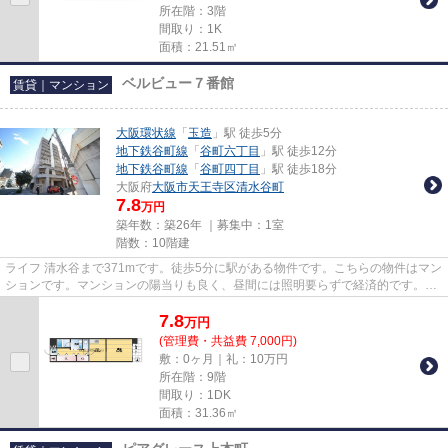
所在階：3階
間取り：1K
面積：21.51㎡
ベルビュー７番館
賃貸｜マンション
大阪環状線
「
玉造
」駅 徒歩5分
地下鉄谷町線
「
谷町六丁目
」駅 徒歩12分
地下鉄谷町線
「
谷町四丁目
」駅 徒歩18分
大阪府
大阪市天王寺区
清水谷町
7.8
万円
築年数：築26年 ｜募集中：
1室
階数：10階建
ライフ 清水谷まで371mです。徒歩5分に駅がある物件です。こちらの物件はマン
ションです。マンションの陽当りも良く、昼間には照明要らずで経済的です。大
阪環状線玉造付近の賃貸情報...
7.8
万
円
(管理費・共益費 7,000円)
敷：0ヶ月｜礼：10万円
所在階：9階
間取り：1DK
面積：31.36㎡