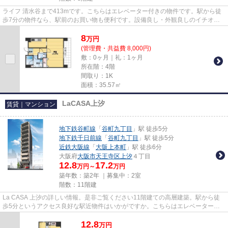
ライフ 清水谷まで413mです。こちらはエレベーター付きの物件です。駅から徒
歩7分の物件なら、駅前のお買い物も便利です。設備良し・外観良しのイチオシ
の物件。より詳しい情報や内見...
8
万
円
(管理費・共益費 8,000円)
敷：0ヶ月｜礼：1ヶ月
所在階：4階
間取り：1K
面積：35.57㎡
LaCASA上汐
賃貸｜マンション
地下鉄谷町線
「
谷町九丁目
」駅 徒歩5分
地下鉄千日前線
「
谷町九丁目
」駅 徒歩5分
近鉄大阪線
「
大阪上本町
」駅 徒歩6分
大阪府
大阪市天王寺区
上汐
４丁目
12.8
17.2
万円～
万円
築年数：築2年 ｜募集中：
2室
階数：11階建
La CASA 上汐の詳しい情報。是非ご覧ください11階建ての高層建築。駅から徒
歩5分というアクセス良好な駅近物件はいかがですか。こちらはエレベーター付
き物件です。丁寧かつ迅速に対応...
12.8
万
円