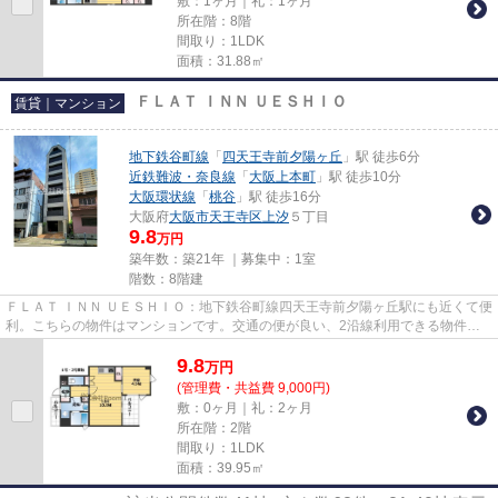
敷：1ヶ月｜礼：1ヶ月
所在階：8階
間取り：1LDK
面積：31.88㎡
ＦＬＡＴ ＩＮＮ ＵＥＳＨＩＯ
賃貸｜マンション
地下鉄谷町線
「
四天王寺前夕陽ヶ丘
」駅 徒歩6分
近鉄難波・奈良線
「
大阪上本町
」駅 徒歩10分
大阪環状線
「
桃谷
」駅 徒歩16分
大阪府
大阪市天王寺区
上汐
５丁目
9.8
万円
築年数：築21年 ｜募集中：
1室
階数：8階建
ＦＬＡＴ ＩＮＮ ＵＥＳＨＩＯ：地下鉄谷町線四天王寺前夕陽ヶ丘駅にも近くて便
利。こちらの物件はマンションです。交通の便が良い、2沿線利用できる物件で
す。朝に慌てることなく行...
9.8
万
円
(管理費・共益費 9,000円)
敷：0ヶ月｜礼：2ヶ月
所在階：2階
間取り：1LDK
面積：39.95㎡