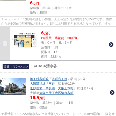
6
万円
築年数：築9年 ｜募集中：
1室
階数：8階建
Ｆｕｊｉｍａｎ北山町の詳しい情報。天王寺堂ケ芝郵便局まで358mです。物件
から約300mで駐車場に行けます。3駅以上利用できる立地となっていて、様々な
場所へアクセスしやすいです。よ...
6
万
円
(管理費・共益費 8,500円)
敷：0ヶ月｜礼：1ヶ月
所在階：5階
間取り：1K
面積：22.84㎡
LaCASA清水谷
賃貸｜マンション
地下鉄谷町線
「
谷町六丁目
」駅 徒歩9分
大阪環状線
「
玉造
」駅 徒歩12分
近鉄難波・奈良線
「
大阪上本町
」駅 徒歩12分
大阪府
大阪市天王寺区
清水谷町
16.5
万円
築年数：築28年 ｜募集中：
1室
階数：6階建
新着情報：LaCASA清水谷の空室情報ならコチラ。歩いて370mの場所に、阪急オ