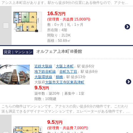
アシス上本町店があります。駅から徒歩9分の位置にある物件なので、アクセス
も良好です。電車をよく利用する...
16.5
万
円
(管理費・共益費 15,000円)
敷：0ヶ月｜礼：1ヶ月
所在階：4階
間取り：2LDK
面積：50.69㎡
オルフェア上本町Ⅶ番館
賃貸｜マンション
近鉄大阪線
「
大阪上本町
」駅 徒歩6分
地下鉄谷町線
「
谷町九丁目
」駅 徒歩8分
大阪環状線
「
鶴橋
」駅 徒歩13分
大阪府
大阪市天王寺区
東高津町
9.5
万円
築年数：築20年 ｜募集中：
1室
階数：10階建
こちらの物件はマンションです。アクセスの良い徒歩6分の物件です。こだわり
派も満足できるデザイナーズマンションです。エレベーターがある物件です。
tanimachi@roomi.co.jpからお問...
9.5
万
円
(管理費・共益費 7,000円)