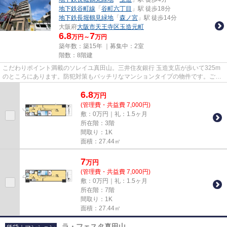
地下鉄谷町線
「
谷町六丁目
」駅 徒歩18分
地下鉄長堀鶴見緑地
「
森ノ宮
」駅 徒歩14分
大阪府
大阪市天王寺区
玉造元町
6.8
7
万円～
万円
築年数：築15年 ｜募集中：
2室
階数：8階建
こだわりポイント満載のソレイユ真田山。三井住友銀行 玉造支店が歩いて325m
のところにあります。防犯対策もバッチリなマンションタイプの物件です。ご利
用できる駅は3駅以上あり、お...
6.8
万
円
(管理費・共益費 7,000円)
敷：0万円｜礼：1.5ヶ月
所在階：3階
間取り：1K
面積：27.44㎡
7
万
円
(管理費・共益費 7,000円)
敷：0万円｜礼：1.5ヶ月
所在階：7階
間取り：1K
面積：27.44㎡
ラ・フェスタ真田山