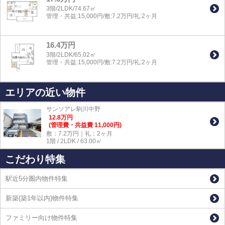
3階/2LDK/74.67㎡
管理・共益:15,000円/敷:7.2万円/礼:2ヶ月
16.4万円
3階/2LDK/65.02㎡
管理・共益:15,000円/敷:7.2万円/礼:2ヶ月
エリアの近い物件
サンソアレ駒川中野
12.8
万
円
(管理費・共益費 11,000円)
敷：7.2万円｜礼：2ヶ月
1階 / 2LDK / 63.00㎡
こだわり特集
駅近5分圏内物件特集
新築(築1年以内)物件特集
ファミリー向け物件特集