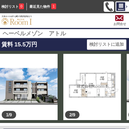
0
1
検討リスト
最近見た物件
お問合せ
ヘーベルメゾン アトル
賃料
15.5
万円
検討リストに追加
1/9
2/9