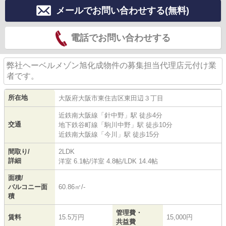
メールでお問い合わせする(無料)
電話でお問い合わせする
弊社ヘーベルメゾン旭化成物件の募集担当代理店元付け業
者です。
所在地
大阪府
大阪市東住吉区
東田辺
３丁目
近鉄南大阪線
「
針中野
」駅 徒歩4分
交通
地下鉄谷町線
「
駒川中野
」駅 徒歩10分
近鉄南大阪線
「
今川
」駅 徒歩15分
間取り/
2LDK
詳細
洋室 6.1帖
/
洋室 4.8帖
/
LDK 14.4帖
面積/
バルコニー面
60.86㎡/-
積
管理費・
賃料
15.5万円
15,000円
共益費