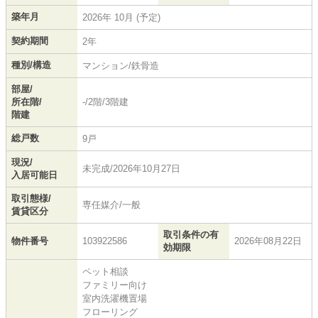
築年月
2026年 10月 (予定)
契約期間
2年
種別/構造
マンション/鉄骨造
部屋/
所在階/
-/2階/3階建
階建
総戸数
9戸
現況/
未完成/2026年10月27日
入居可能日
取引態様/
専任媒介/一般
賃貸区分
取引条件の有
物件番号
103922586
2026年08月22日
効期限
ペット相談
ファミリー向け
室内洗濯機置場
フローリング