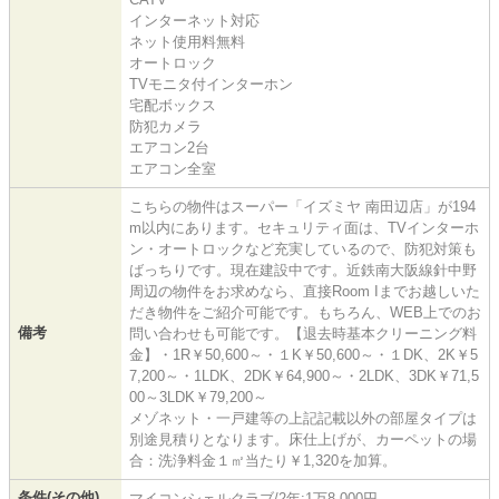
インターネット対応
ネット使用料無料
オートロック
TVモニタ付インターホン
宅配ボックス
防犯カメラ
エアコン2台
エアコン全室
こちらの物件はスーパー「イズミヤ 南田辺店」が194
m以内にあります。セキュリティ面は、TVインターホ
ン・オートロックなど充実しているので、防犯対策も
ばっちりです。現在建設中です。近鉄南大阪線針中野
周辺の物件をお求めなら、直接Room Iまでお越しいた
だき物件をご紹介可能です。もちろん、WEB上でのお
備考
問い合わせも可能です。【退去時基本クリーニング料
金】・1R￥50,600～・１K￥50,600～・１DK、2K￥5
7,200～・1LDK、2DK￥64,900～・2LDK、3DK￥71,5
00～3LDK￥79,200～
メゾネット・一戸建等の上記記載以外の部屋タイプは
別途見積りとなります。床仕上げが、カーペットの場
合：洗浄料金１㎡当たり￥1,320を加算。
条件(その他)
マイコンシェルクラブ/2年:1万8,000円