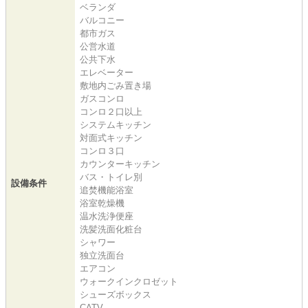
ベランダ
バルコニー
都市ガス
公営水道
公共下水
エレベーター
敷地内ごみ置き場
ガスコンロ
コンロ２口以上
システムキッチン
対面式キッチン
コンロ３口
カウンターキッチン
バス・トイレ別
設備条件
追焚機能浴室
浴室乾燥機
温水洗浄便座
洗髪洗面化粧台
シャワー
独立洗面台
エアコン
ウォークインクロゼット
シューズボックス
CATV