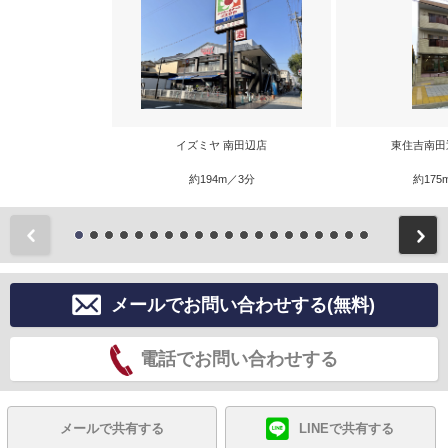
イズミヤ 南田辺店
東住吉南田
約194m／3分
約175
前
メールでお問い合わせする(無料)
電話でお問い合わせする
メールで共有する
LINEで共有する