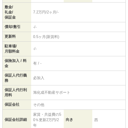
敷金/
礼金/
7.2万円/2ヶ月/-
保証金
償却/敷引
-/-
更新料
0.5ヶ月(新賃料)
駐車場/
-/-
月額料金
保険加入 / 料
有 / -
金
保証人代行義
必加入
務
保証人代行利
旭化成不動産サポート
用料
保証会社
その他
家賃・共益費の5
保証会社詳細
向き
0％更新2万円/2
西
年