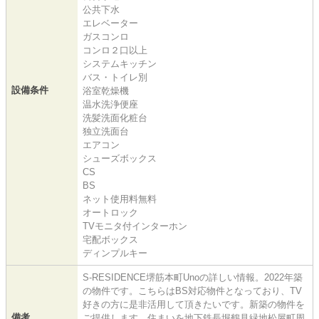
公共下水
エレベーター
ガスコンロ
コンロ２口以上
システムキッチン
バス・トイレ別
設備条件
浴室乾燥機
温水洗浄便座
洗髪洗面化粧台
独立洗面台
エアコン
シューズボックス
CS
BS
ネット使用料無料
オートロック
TVモニタ付インターホン
宅配ボックス
ディンプルキー
S-RESIDENCE堺筋本町Unoの詳しい情報。2022年築
の物件です。こちらはBS対応物件となっており、TV
好きの方に是非活用して頂きたいです。新築の物件を
備考
ご提供します。住まいを地下鉄長堀鶴見緑地松屋町周