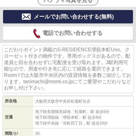
パノラマ写真を見る
メールでお問い合わせする(無料)
電話でお問い合わせする
こだわりポイント満載のS-RESIDENCE堺筋本町Uno。ク
ローゼット付きの物件です。専用ボックスがあるので、配
達員と顔を合わせずに宅配便を受け取れます。3駅利用可
能なので、用途や行き先に応じて経路を選択できます。
Room Iでは大阪市中央区内の賃貸情報を多数ご紹介してお
ります。tanimachi@roomi.co.jpにてご要望やこだわりなど
お申し付け下さい。
所在地
大阪府
大阪市中央区
松屋町住吉
地下鉄長堀鶴見緑地
「
松屋町
」駅 徒歩6分
交通
地下鉄堺筋線
「
堺筋本町
」駅 徒歩8分
地下鉄中央線
「
谷町四丁目
」駅 徒歩10分
間取り/
1K