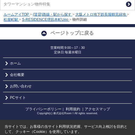
タワーマンション物件特集
ルームアイTOP
>
(賃貸)路線・駅から探す
>
大阪メトロ地下鉄長堀鶴見緑地
>
松屋町駅
>
S-RESIDENCE堺筋本町Uno
>
物件詳細
ページトップに戻る
営業時間:9:00～17：30
定休日:毎週水曜日
ホーム
会社概要
お問い合わせ
PCサイト
プライバシーポリシー
利用規約
｜アクセスマップ
｜
Copyright(c) 株式会社Room I All rights reserved.
当サイトでは、お客様の当サイト利用状況把握、サービス向上検討を目的と
して、クッキー（Cookie）を使用しています。