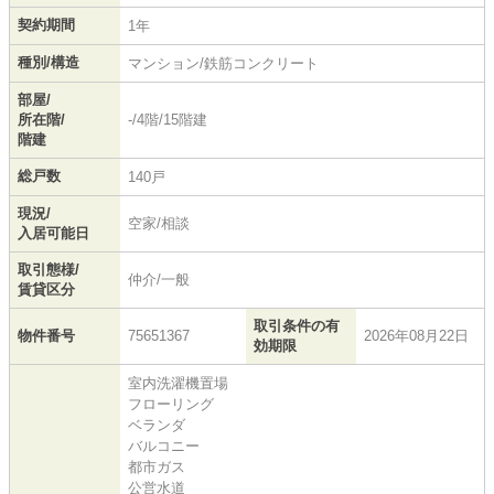
契約期間
1年
種別/構造
マンション/鉄筋コンクリート
部屋/
所在階/
-/4階/15階建
階建
総戸数
140戸
現況/
空家/相談
入居可能日
取引態様/
仲介/一般
賃貸区分
取引条件の有
物件番号
75651367
2026年08月22日
効期限
室内洗濯機置場
フローリング
ベランダ
バルコニー
都市ガス
公営水道