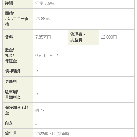
詳細
洋室 7.9帖
面積/
バルコニー面
23.88㎡/-
積
管理費・
賃料
7.85万円
12,000円
共益費
敷金/
礼金/
0ヶ月/1ヶ月/-
保証金
償却/敷引
-/-
更新料
-
駐車場/
-/-
月額料金
保険加入 / 料
有 / -
金
向き
北
築年月
2022年 7月 (築4年)