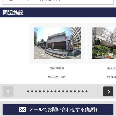
周辺施設
銅座幼稚園
南大江
約794m／10分
約399
前
メールでお問い合わせする(無料)