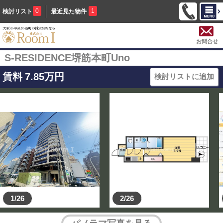
0
1
検討リスト
最近見た物件
お問合せ
S-RESIDENCE堺筋本町Uno
賃料
7.85
万円
検討リストに追加
1/26
2/26