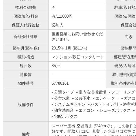
権利金/雑費
-/-
駐車場/月額
保険加入/料金
有/11,000円
保険名/保険
保証人代行義務
必加入
保証会
担当営業にお問い合わせくだ
保証会社詳細
向き
さいませ。
築年月(築年数)
2015年 1月 (築11年)
契約期
種別/構造
マンション/鉄筋コンクリート
部屋/所在階
総戸数
85戸
現況/入居可
特優賃
-
取引態様/賃
物件番号
57780161
取引条件の有
分譲タイプ
室内洗濯機置場
フローリング
公営水道
公共下水
エレベーター
ガスコ
システムキッチン
バス・トイレ別
浴室乾
設備条件
独立洗面台
エアコン
シューズボックス
宅配ボックス
スーパー玉出 空堀店まで249mです。この物
好です。間取りは1K。充実した水回りは女性に
備考