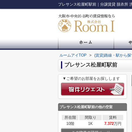
ルームアイTOP
>
(賃貸)路線・駅から探
プレサンス松屋町駅前
▼ご希望のお部屋をお探しします
プレサンス松屋町駅前
の他の空室
所在階
間取り
賃料
10階
1K
7.372
万円