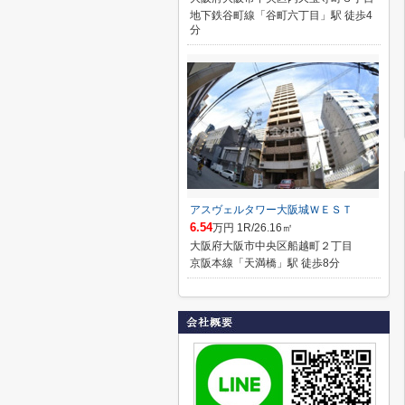
地下鉄谷町線「谷町六丁目」駅 徒歩4
分
アスヴェルタワー大阪城ＷＥＳＴ
6.54
万円 1R/26.16㎡
大阪府大阪市中央区船越町２丁目
京阪本線「天満橋」駅 徒歩8分