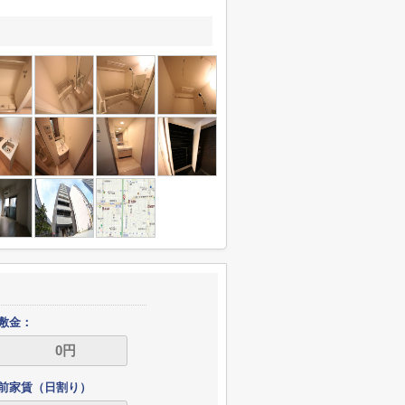
敷金：
前家賃（日割り）