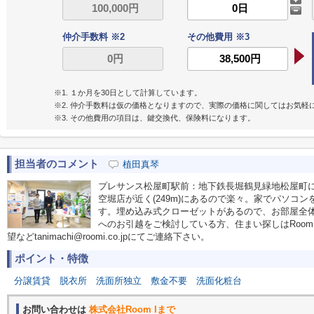
仲介手数料 ※2
その他費用 ※3
※1. １か月を30日として計算しています。
※2. 仲介手数料は仮の価格となりますので、実際の価格に関してはお気軽
※3. その他費用の項目は、鍵交換代、保険料になります。
担当者のコメント
植田真琴
プレサンス松屋町駅前：地下鉄長堀鶴見緑地松屋町
空堀店が近く(249m)にあるので楽々。家でパソコ
す。埋め込み式クローゼットがあるので、お部屋全
へのお引越をご検討している方、住まい探しはRoom
望などtanimachi@roomi.co.jpにてご連絡下さい。
ポイント・特徴
分譲賃貸
脱衣所
洗面所独立
敷金不要
洗面化粧台
お問い合わせは
株式会社Room Iまで