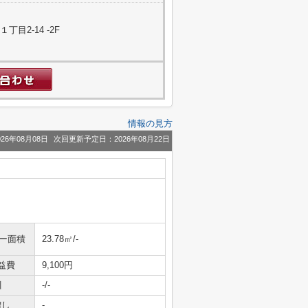
目2-14 -2F
情報の見方
26年08月08日
次回更新予定日：2026年08月22日
ニー面積
23.78㎡/-
益費
9,100円
引
-/-
増し
-