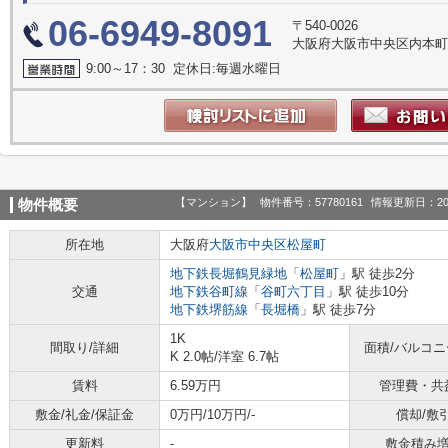
06-6949-8091
〒540-0026
大阪府大阪市中央区内本町１丁
9:00～17：30 定休日:毎週水曜日
【マンション】
物件番号：57780161
情報更新日：20
物件概要
所在地
大阪府
大阪市中央区
松屋町
地下鉄長堀鶴見緑地
「
松屋町
」駅 徒歩2分
交通
地下鉄谷町線
「
谷町六丁目
」駅 徒歩10分
地下鉄堺筋線
「
長堀橋
」駅 徒歩7分
1K
間取り/詳細
面積/バルコ
K 2.0帖
/
洋室 6.7帖
賃料
6.59万円
管理費・共
敷金/礼金/保証金
0万円/10万円/-
償却/敷
更新料
-
敷金積み