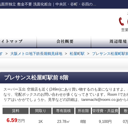
プレサンス松屋町駅前｜分譲賃貸 脱衣所 洗面所独立 敷金不要 洗面化粧台｜中央区・谷町・谷四の賃貸情報 ルームアイ
営業
す
>
大阪メトロ地下鉄長堀鶴見緑地
>
松屋町駅
>
プレサンス松屋町駅
プレサンス松屋町駅前 8階
スーパー玉出 空堀店も近く(249m)にあり買い物するのも楽になります
なり、宅配ボックスのお問い合わせが多くなってきています。Room Iで
リアはいかがでしょうか。見学などの詳細は、tanimachi@roomi.co.jp
賃料
間取り
専有面積
所在階
管理費・共益費
敷
6.59
万円
1K
23.78㎡
8階
9,100円
0