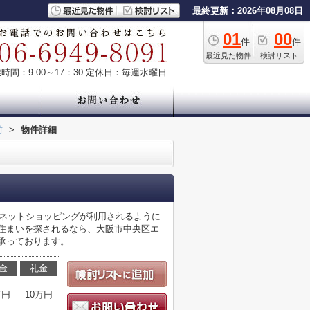
最終更新：2026年08月08日
01
00
件
件
最近見た物件
検討リスト
時間：9:00～17：30
定休日：毎週水曜日
前
>
物件詳細
よ。ネットショッピングが利用されるように
お住まいを探されるなら、大阪市中央区エ
から承っております。
金
礼金
万円
10万円