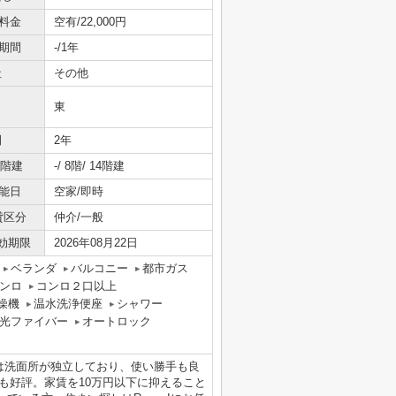
料金
空有/22,000円
期間
-/1年
社
その他
東
間
2年
/階建
-/ 8階/ 14階建
能日
空家/即時
貸区分
仲介/一般
効期限
2026年08月22日
ベランダ
バルコニー
都市ガス
ンロ
コンロ２口以上
燥機
温水洗浄便座
シャワー
光ファイバー
オートロック
件は洗面所が独立しており、使い勝手も良
も好評。家賃を10万円以下に抑えること