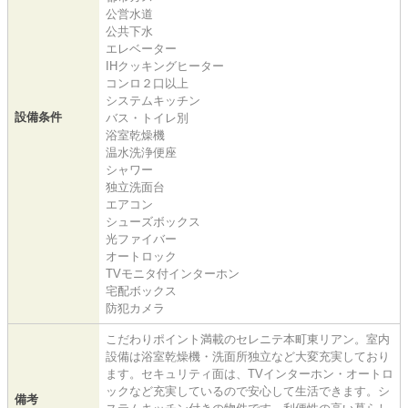
公営水道
公共下水
エレベーター
IHクッキングヒーター
コンロ２口以上
システムキッチン
設備条件
バス・トイレ別
浴室乾燥機
温水洗浄便座
シャワー
独立洗面台
エアコン
シューズボックス
光ファイバー
オートロック
TVモニタ付インターホン
宅配ボックス
防犯カメラ
こだわりポイント満載のセレニテ本町東リアン。室内
設備は浴室乾燥機・洗面所独立など大変充実しており
ます。セキュリティ面は、TVインターホン・オートロ
ックなど充実しているので安心して生活できます。シ
備考