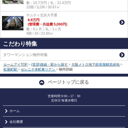
敷：10.7万円｜礼：21.4万円
15階 / 1LDK / 30.67㎡
サムティ北浜大手通
6.9
万
円
(管理費・共益費 5,000円)
敷：0ヶ月｜礼：1ヶ月
4階 / 1K / 22.60㎡
こだわり特集
タワーマンション物件特集
ルームアイTOP
>
(賃貸)路線・駅から探す
>
大阪メトロ地下鉄長堀鶴見緑地
>
松屋町駅
>
セレニテ本町東リアン
>
物件詳細
ページトップに戻る
営業時間:9:00～17：30
定休日:毎週水曜日
ホーム
会社概要