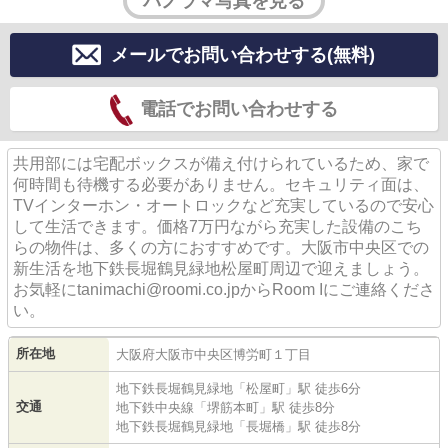
パノラマ写真を見る
メールでお問い合わせする(無料)
電話でお問い合わせする
共用部には宅配ボックスが備え付けられているため、家で
何時間も待機する必要がありません。セキュリティ面は、
TVインターホン・オートロックなど充実しているので安心
して生活できます。価格7万円ながら充実した設備のこち
らの物件は、多くの方におすすめです。大阪市中央区での
新生活を地下鉄長堀鶴見緑地松屋町周辺で迎えましょう。
お気軽にtanimachi@roomi.co.jpからRoom Iにご連絡くださ
い。
所在地
大阪府
大阪市中央区
博労町
１丁目
地下鉄長堀鶴見緑地
「
松屋町
」駅 徒歩6分
交通
地下鉄中央線
「
堺筋本町
」駅 徒歩8分
地下鉄長堀鶴見緑地
「
長堀橋
」駅 徒歩8分