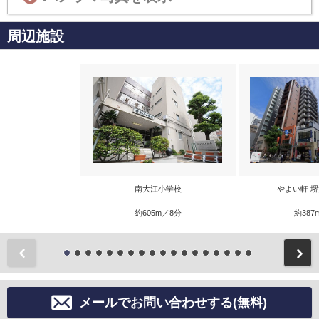
周辺施設
南大江小学校
やよい軒 
約605m／8分
約387
前
メールでお問い合わせする(無料)