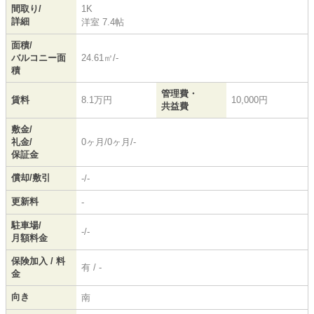
間取り/
1K
詳細
洋室 7.4帖
面積/
バルコニー面
24.61㎡/-
積
管理費・
賃料
8.1万円
10,000円
共益費
敷金/
礼金/
0ヶ月/0ヶ月/-
保証金
償却/敷引
-/-
更新料
-
駐車場/
-/-
月額料金
保険加入 / 料
有 / -
金
向き
南