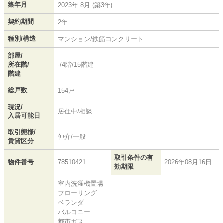
築年月
2023年 8月 (築3年)
契約期間
2年
種別/構造
マンション/鉄筋コンクリート
部屋/
所在階/
-/4階/15階建
階建
総戸数
154戸
現況/
居住中/相談
入居可能日
取引態様/
仲介/一般
賃貸区分
取引条件の有
物件番号
78510421
2026年08月16日
効期限
室内洗濯機置場
フローリング
ベランダ
バルコニー
都市ガス