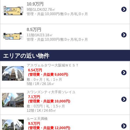
10.9万円
9階/1LDK/32.78㎡
管理・共益:10,000円/敷:0ヶ月/礼:0ヶ月
8.5万円
11階/1K/23.18㎡
管理・共益:10,000円/敷:0ヶ月/礼:0ヶ月
エリアの近い物件
アスヴェルタワー大阪城ＷＥＳＴ
6.54
万
円
(管理費・共益費 9,600円)
敷：0ヶ月｜礼：1ヶ月
5階 / 1R / 26.16㎡
スワンズシティ大手前ソレイユ
7.1
万
円
(管理費・共益費 10,000円)
敷：0万円｜礼：1.5ヶ月
12階 / 1K / 24.65㎡
ルーエ天満橋
9.5
万
円
(管理費・共益費 12,000円)