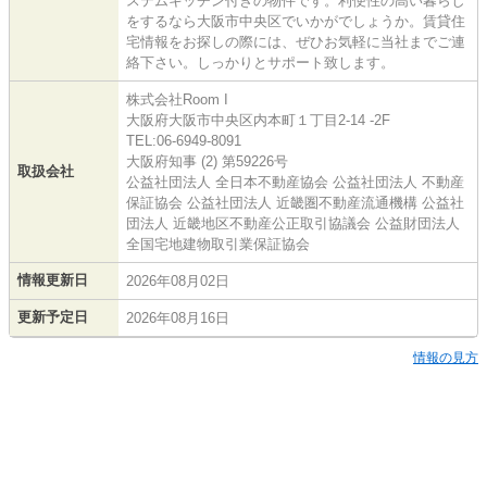
ステムキッチン付きの物件です。利便性の高い暮らし
をするなら大阪市中央区でいかがでしょうか。賃貸住
宅情報をお探しの際には、ぜひお気軽に当社までご連
絡下さい。しっかりとサポート致します。
株式会社Room I
大阪府大阪市中央区内本町１丁目2-14 -2F
TEL:06-6949-8091
大阪府知事 (2) 第59226号
取扱会社
公益社団法人 全日本不動産協会 公益社団法人 不動産
保証協会 公益社団法人 近畿圏不動産流通機構 公益社
団法人 近畿地区不動産公正取引協議会 公益財団法人
全国宅地建物取引業保証協会
情報更新日
2026年08月02日
更新予定日
2026年08月16日
情報の見方