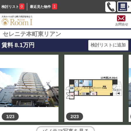
0
1
検討リスト
最近見た物件
お問合せ
セレニテ本町東リアン
賃料
8.1
万円
検討リストに追加
1/23
2/23