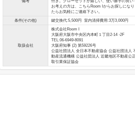
備考
付き。クローゼットが嬉しい、使い勝手の良い
お考えの方は、こちらRoom Iからお探しに
たらお気軽にご連絡下さい。
条件(その他)
鍵交換代:5,500円 室内清掃費用:3万3,000円
株式会社Room I
大阪府大阪市中央区内本町１丁目2-14 -2F
TEL:06-6949-8091
取扱会社
大阪府知事 (2) 第59226号
公益社団法人 全日本不動産協会 公益社団法人 
動産流通機構 公益社団法人 近畿地区不動産公
取引業保証協会