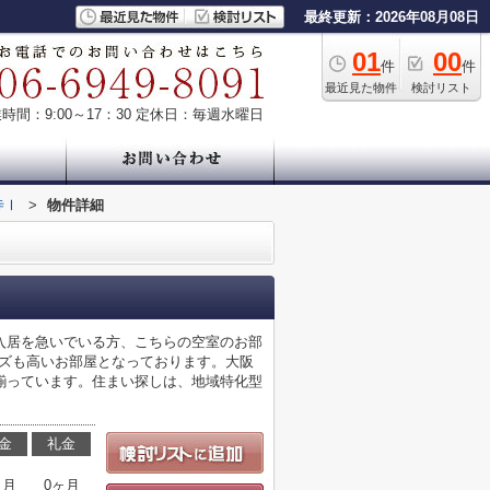
最終更新：2026年08月08日
01
00
件
件
最近見た物件
検討リスト
時間：9:00～17：30
定休日：毎週水曜日
寺Ⅰ
>
物件詳細
入居を急いでいる方、こちらの空室のお部
ーズも高いお部屋となっております。大阪
揃っています。住まい探しは、地域特化型
金
礼金
ヶ月
0ヶ月