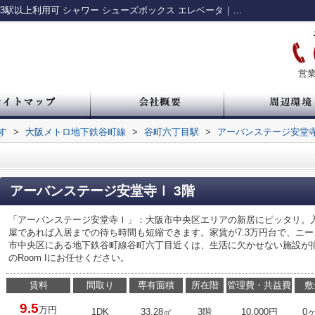
アーバンステージ安堂寺Ⅰ｜宅配ボックス 3駅以上利用可 シャワー シューズボックス エレベータ｜中央区・谷町・谷四の賃貸情報 ルームアイ
営業
す
>
大阪メトロ地下鉄谷町線
>
谷町六丁目駅
>
アーバンステージ安堂
アーバンステージ安堂寺Ⅰ 3階
「アーバンステージ安堂寺Ⅰ」：大阪市中央区エリアの新居にピッタリ。
屋であれば入居までの待ち時間も短縮できます。家賃が7.3万円台で、ニ
市中央区にある地下鉄谷町線谷町六丁目近くは、生活に欠かせない施設が
のRoom Iにお任せください。
賃料
間取り
専有面積
所在階
管理費・共益費
敷
9.5
万円
1DK
33.28㎡
3階
10,000円
0