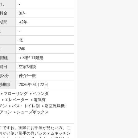
増し
-
料金
無/-
期間
-/2年
社
-
北
間
2年
/階建
-/ 3階/ 11階建
能日
空家/相談
貸区分
仲介/一般
効期限
2026年08月22日
フローリング
ベランダ
エレベーター
電気有
チン
バス・トイレ別
浴室乾燥機
アコン
シューズボックス
件ですね。実際にお部屋が見たい方、こ
何かと使い勝手の良いシステムキッチン