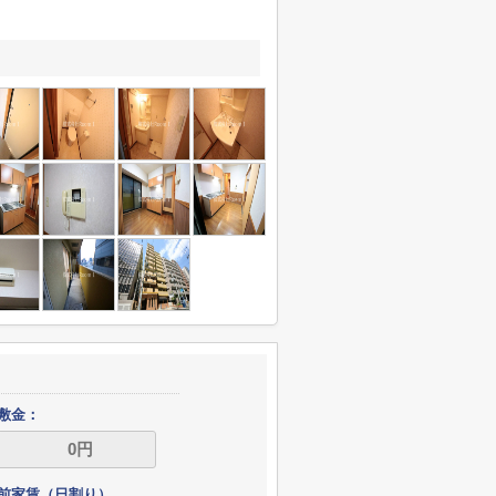
敷金：
前家賃（日割り）