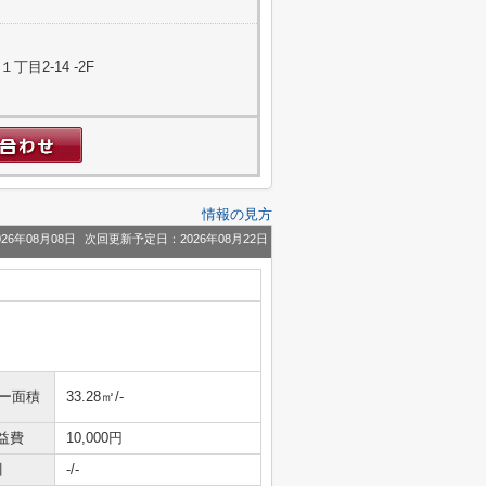
目2-14 -2F
情報の見方
26年08月08日
次回更新予定日：2026年08月22日
ニー面積
33.28㎡/-
益費
10,000円
引
-/-