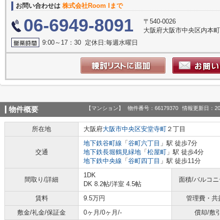
お問い合わせは
株式会社Room Iまで
06-6949-8091
〒540-0026
大阪府大阪市中央区内本町１丁
9:00～17：30 定休日:毎週水曜日
【マンション】
物件番号：66179370
情報更新日：20
物件概要
所在地
大阪府
大阪市中央区
安堂寺町
２丁目
地下鉄谷町線
「
谷町六丁目
」駅 徒歩7分
交通
地下鉄長堀鶴見緑地
「
松屋町
」駅 徒歩4分
地下鉄中央線
「
谷町四丁目
」駅 徒歩11分
1DK
間取り/詳細
面積/バルコ
DK 8.2帖
/
洋室 4.5帖
賃料
9.5万円
管理費・共
敷金/礼金/保証金
0ヶ月/0ヶ月/-
償却/敷