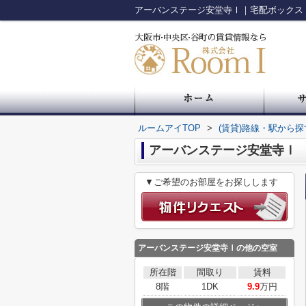
ルームアイTOP
>
(賃貸)路線・駅から探
アーバンステージ安堂寺Ⅰ
▼ご希望のお部屋をお探しします
アーバンステージ安堂寺Ⅰ
の他の空室
所在階
間取り
賃料
8階
1DK
9.9
万円