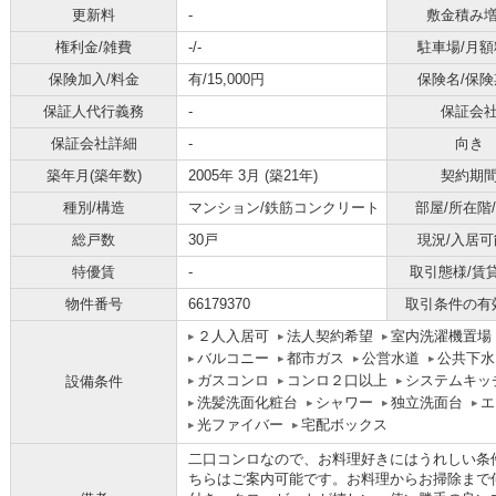
更新料
-
敷金積み
権利金/雑費
-/-
駐車場/月額
保険加入/料金
有/15,000円
保険名/保険
保証人代行義務
-
保証会
保証会社詳細
-
向き
築年月(築年数)
2005年 3月 (築21年)
契約期
種別/構造
マンション/鉄筋コンクリート
部屋/所在階
総戸数
30戸
現況/入居可
特優賃
-
取引態様/賃
物件番号
66179370
取引条件の有
２人入居可
法人契約希望
室内洗濯機置場
バルコニー
都市ガス
公営水道
公共下水
ガスコンロ
コンロ２口以上
システムキッ
設備条件
洗髪洗面化粧台
シャワー
独立洗面台
エ
光ファイバー
宅配ボックス
二口コンロなので、お料理好きにはうれしい条
ちらはご案内可能です。お料理からお掃除まで