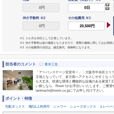
仲介手数料 ※2
その他費用 ※3
※1. １か月を30日として計算しています。
※2. 仲介手数料は仮の価格となりますので、実際の価格に関してはお気軽
※3. その他費用の項目は、鍵交換代、保険料になります。
担当者のコメント
青木三光
「アーバンステージ安堂寺Ⅰ」：大阪市中央区エリ
立地となっていて、多方面へアクセスしやすくなっ
も大丈夫。快適な環境と機能的な設備のある家賃7.
い探しなら、Room Iがお手伝いいたします。ご要
tanimachi@roomi.co.jpにてお申し付け下さい。
ポイント・特徴
宅配ボックス
3駅以上利用可
シャワー
シューズボックス
エレベー