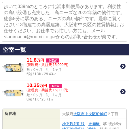
歩いて339mのところに北浜東郵便局があります。利便性
の高い設備も充実した、高ニーズな2022年築の物件です。
徒歩8分に駅のある、ニーズの高い物件です。是非ご覧く
ださい13階建ての高層建築。大阪市中央区の賃貸情報はお
任せください。お仕事でお忙しい方にも、メール
<tanimachi@roomi.co.jp>からのお問い合わせが楽です。
空室一覧
11.8
万
円
NEW
(管理費・共益費 15,000円)
敷：0ヶ月｜礼：1ヶ月
5階 / 1DK / 29.43㎡
10.35
万
円
NEW
(管理費・共益費 15,000円)
敷：0ヶ月｜礼：1ヶ月
8階 / 1K / 25.71㎡
所在地
大阪府
大阪市中央区
船越町
２丁目
地下鉄谷町線
「
天満橋
」駅 徒歩8分