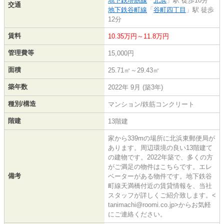
地下鉄堺筋線
「
北浜
」駅 徒歩10分
交通
地下鉄谷町線
「
谷町四丁目
」駅 徒歩
12分
賃料
10.35万円～11.8万円
管理費等
15,000円
面積
25.71㎡～29.43㎡
築年数
2022年 9月 (築3年)
種別/構造
マンション/鉄筋コンクリート
階建
13階建
家から339mの場所に北浜東郵便局が
あります。周辺環境の良い13階建て
の建物です。2022年築で、多くの方
がご満足の物件はこちらです。エレ
備考
ベーターがある物件です。地下鉄谷
町線天満橋付近の賃貸情報を、当社
スタッフが詳しくご紹介致します。<
tanimachi@roomi.co.jp>からお気軽
にご連絡ください。