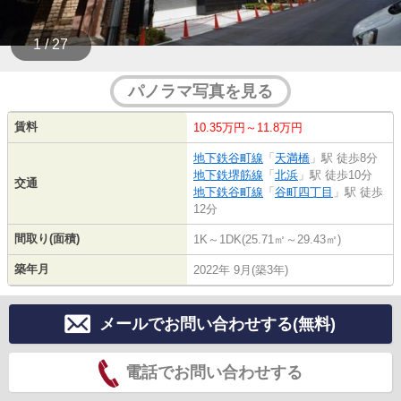
1 / 27
パノラマ写真を見る
賃料
10.35万円～11.8万円
地下鉄谷町線
「
天満橋
」駅 徒歩8分
地下鉄堺筋線
「
北浜
」駅 徒歩10分
交通
地下鉄谷町線
「
谷町四丁目
」駅 徒歩
12分
間取り(面積)
1K～1DK(25.71㎡～29.43㎡)
築年月
2022年 9月(築3年)
メールでお問い合わせする(無料)
電話でお問い合わせする