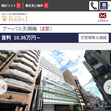
0
0
検討リスト
最近見た物件
お問合せ
アーバス天満橋（
2
室）
賃料
10.35
万円～
空室情報を確認