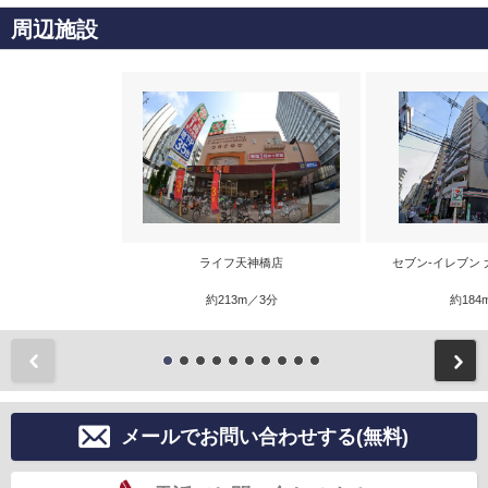
周辺施設
ライフ天神橋店
セブン‐イレブン
約213m／3分
約184
前
メールでお問い合わせする(無料)