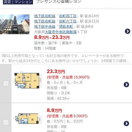
プレサンス心斎橋レヨン
賃貸｜マンション
地下鉄谷町線
「
谷町四丁目
」駅 徒歩14分
地下鉄谷町線
「
谷町六丁目
」駅 徒歩11分
地下鉄中央線
「
堺筋本町
」駅 徒歩8分
大阪府
大阪市中央区
南船場
１丁目
8.9
23.3
万円～
万円
築年数：築7年 ｜募集中：
3室
階数：14階建
3駅以上利用可能となっている好立地の物件です。エレベーターがある物件で
す。駅から徒歩14分のところにある物件はいかがでしょうか。14階建ての建物で
地域にマッチした物件。当社スタ...
23.3
万
円
(管理費・共益費 15,000円)
敷：0ヶ月｜礼：0ヶ月
所在階：4階
間取り：2LDK
面積：62.59㎡
8.9
万
円
(管理費・共益費 8,000円)
敷：0万円｜礼：0万円
所在階：8階
間取り：1K