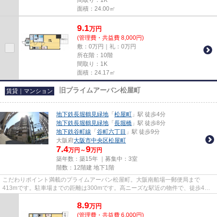
面積：24.00㎡
9.1
万
円
(管理費・共益費 8,000円)
敷：0万円｜礼：0万円
所在階：10階
間取り：1K
面積：24.17㎡
旧プライムアーバン松屋町
賃貸｜マンション
地下鉄長堀鶴見緑地
「
松屋町
」駅 徒歩4分
地下鉄長堀鶴見緑地
「
長堀橋
」駅 徒歩8分
地下鉄谷町線
「
谷町六丁目
」駅 徒歩9分
大阪府
大阪市中央区
松屋町
7.4
9
万円～
万円
築年数：築15年 ｜募集中：
3室
階数：12階建 地下1階
こだわりポイント満載のプライムアーバン松屋町。大阪南船場一郵便局まで
413mです。駐車場までの距離は300mです。高ニーズな駅近の物件で、徒歩4分
で駅に行くことができます。tanimach...
8.9
万
円
(管理費・共益費 6,000円)