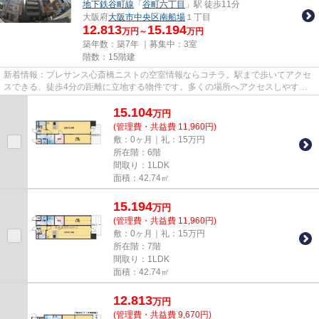
地下鉄谷町線
「
谷町六丁目
」駅 徒歩11分
大阪府
大阪市中央区
南船場
１丁目
12.813
15.194
万円～
万円
築年数：築7年 ｜募集中：
3室
階数：15階建
新着情報：プレサンス心斎橋ニストの空室情報ならコチラ。駅まで歩いてアクセ
スできる、徒歩4分の距離に立地する物件です。多くの場所へアクセスしやすい3
駅以上利用可の物件です。き...
15.104
万
円
(管理費・共益費 11,960円)
敷：0ヶ月｜礼：15万円
所在階：6階
間取り：1LDK
面積：42.74㎡
15.194
万
円
(管理費・共益費 11,960円)
敷：0ヶ月｜礼：15万円
所在階：7階
間取り：1LDK
面積：42.74㎡
12.813
万
円
(管理費・共益費 9,670円)