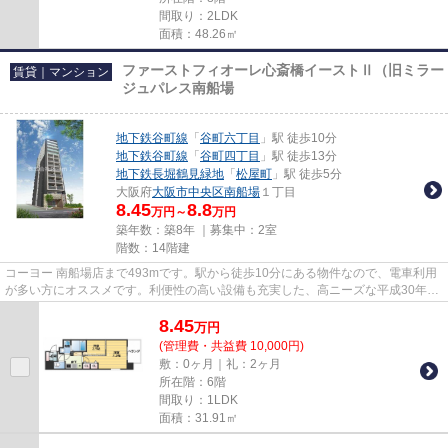
間取り：2LDK
面積：48.26㎡
ファーストフィオーレ心斎橋イーストⅡ（旧ミラー
賃貸｜マンション
ジュパレス南船場
地下鉄谷町線
「
谷町六丁目
」駅 徒歩10分
地下鉄谷町線
「
谷町四丁目
」駅 徒歩13分
地下鉄長堀鶴見緑地
「
松屋町
」駅 徒歩5分
大阪府
大阪市中央区
南船場
１丁目
8.45
8.8
万円～
万円
築年数：築8年 ｜募集中：
2室
階数：14階建
コーヨー 南船場店まで493mです。駅から徒歩10分にある物件なので、電車利用
が多い方にオススメです。利便性の高い設備も充実した、高ニーズな平成30年築
の物件です。こちらの物件から...
8.45
万
円
(管理費・共益費 10,000円)
敷：0ヶ月｜礼：2ヶ月
所在階：6階
間取り：1LDK
面積：31.91㎡