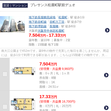
プレサンス松屋町駅前デュオ
賃貸｜マンション
地下鉄長堀鶴見緑地
「
松屋町
」駅 徒歩1分
地下鉄谷町線
「
谷町六丁目
」駅 徒歩7分
地下鉄堺筋線
「
長堀橋
」駅 徒歩6分
大阪府
大阪市中央区
松屋町
7.504
17.33
万円～
万円
築年数：築10年 ｜募集中：
2室
階数：15階建 地下1階
南大江公園まで452mです。築9年の物件で充実した毎日を過ごしませんか。周辺
には、徒歩1分で利用できる駅があります。こちらは15階建ての物件です。大阪
市中央区エリアと地下鉄長堀鶴...
7.504
万
円
(管理費・共益費 9,960円)
敷：0ヶ月｜礼：1ヶ月
所在階：8階
間取り：1K
面積：24.51㎡
17.33
万
円
(管理費・共益費 16,700円)
敷：0万円｜礼：20万円
所在階：8階