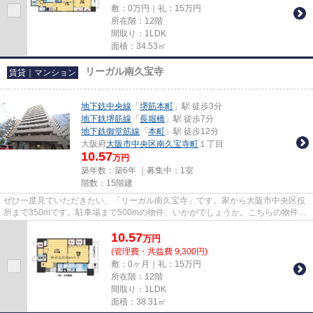
敷：0万円｜礼：15万円
所在階：12階
間取り：1LDK
面積：34.53㎡
リーガル南久宝寺
賃貸｜マンション
地下鉄中央線
「
堺筋本町
」駅 徒歩3分
地下鉄堺筋線
「
長堀橋
」駅 徒歩7分
地下鉄御堂筋線
「
本町
」駅 徒歩12分
大阪府
大阪市中央区
南久宝寺町
１丁目
10.57
万円
築年数：築6年 ｜募集中：
1室
階数：15階建
ぜひ一度見ていただきたい、「リーガル南久宝寺」です。家から大阪市中央区役
所まで350mです。駐車場まで500mの物件、いかがでしょうか。こちらの物件に
はエレベーターがあります。大...
10.57
万
円
(管理費・共益費 9,300円)
敷：0ヶ月｜礼：15万円
所在階：12階
間取り：1LDK
面積：38.31㎡