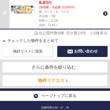
8.8
万
円
(管理費・共益費 10,000円)
敷：0ヶ月｜礼：2ヶ月
所在階：7階
間取り：1LDK
面積：31.65㎡
該当公開件数
6
棟 空き数
14
件
1-6
棟表示
チェックした物件をまとめて
検討リストに追加
お問い合わせ
さらに条件を絞り込む
物件リクエスト
ページトップに戻る
営業時間:9:00～17：30