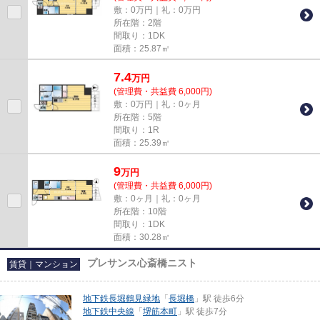
敷：0万円｜礼：0万円
所在階：2階
間取り：1DK
面積：25.87㎡
7.4
万
円
(管理費・共益費 6,000円)
敷：0万円｜礼：0ヶ月
所在階：5階
間取り：1R
面積：25.39㎡
9
万
円
(管理費・共益費 6,000円)
敷：0ヶ月｜礼：0ヶ月
所在階：10階
間取り：1DK
面積：30.28㎡
プレサンス心斎橋ニスト
賃貸｜マンション
地下鉄長堀鶴見緑地
「
長堀橋
」駅 徒歩6分
地下鉄中央線
「
堺筋本町
」駅 徒歩7分