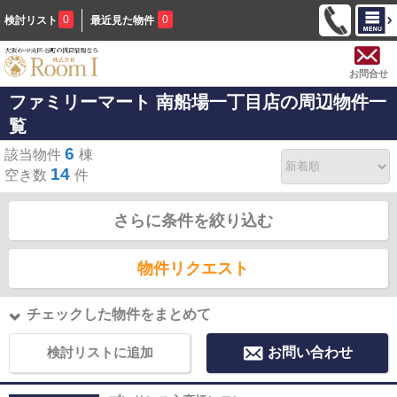
0
0
検討リスト
最近見た物件
お問合せ
ファミリーマート 南船場一丁目店の周辺物件一
覧
6
該当物件
棟
14
空き数
件
さらに条件を絞り込む
物件リクエスト
チェックした物件をまとめて
検討リストに追加
お問い合わせ