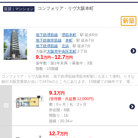
コンフォリア・リヴ大阪本町
賃貸｜マンション
地下鉄堺筋線
「
堺筋本町
」駅 徒歩6分
地下鉄御堂筋線
「
本町
」駅 徒歩7分
地下鉄堺筋線
「
北浜
」駅 徒歩7分
大阪府
大阪市中央区
瓦町
２丁目
9.1
12.7
万円～
万円
築年数：築1年未満 ｜募集中：
3室
階数：15階建
コンフォリア・リヴ大阪本町：地下鉄堺筋線堺筋本町駅にも近くて便利。りそな
銀行大阪営業部が歩いて247mのところにあります。15階建ての物件です。電車
移動の多い方に嬉しい駅から徒...
9.1
万
円
(管理費・共益費 12,000円)
敷：0ヶ月｜礼：2ヶ月
所在階：6階
間取り：1K
面積：20.34㎡
12.7
万
円