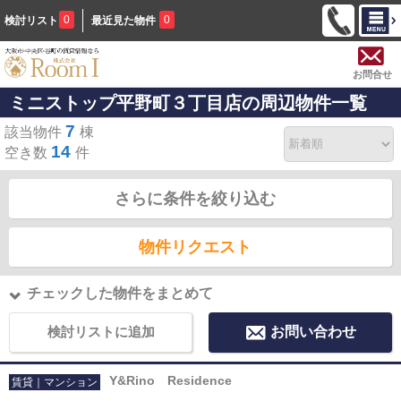
0
0
検討リスト
最近見た物件
お問合せ
ミニストップ平野町３丁目店の周辺物件一覧
7
該当物件
棟
14
空き数
件
さらに条件を絞り込む
物件リクエスト
チェックした物件をまとめて
検討リストに追加
お問い合わせ
Y&Rino Residence
賃貸｜マンション