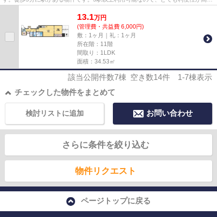
のが魅力です。地域に強い当社...
13.1
万
円
(管理費・共益費 6,000円)
敷：1ヶ月｜礼：1ヶ月
所在階：11階
間取り：1LDK
面積：34.53㎡
該当公開件数
7
棟 空き数
14
件
1-7
棟表示
チェックした物件をまとめて
検討リストに追加
お問い合わせ
さらに条件を絞り込む
物件リクエスト
ページトップに戻る