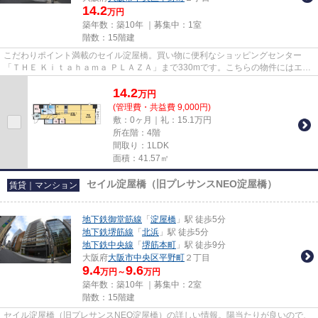
14.2
万円
築年数：築10年 ｜募集中：
1室
階数：15階建
こだわりポイント満載のセイル淀屋橋。買い物に便利なショッピングセンター
「ＴＨＥ Ｋｉｔａｈａｍａ ＰＬＡＺＡ」まで330mです。こちらの物件にはエレ
ベーターがあります。高ニーズ...
14.2
万
円
(管理費・共益費 9,000円)
敷：0ヶ月｜礼：15.1万円
所在階：4階
間取り：1LDK
面積：41.57㎡
セイル淀屋橋（旧プレサンスNEO淀屋橋）
賃貸｜マンション
地下鉄御堂筋線
「
淀屋橋
」駅 徒歩5分
地下鉄堺筋線
「
北浜
」駅 徒歩5分
地下鉄中央線
「
堺筋本町
」駅 徒歩9分
大阪府
大阪市中央区
平野町
２丁目
9.4
9.6
万円～
万円
築年数：築10年 ｜募集中：
2室
階数：15階建
セイル淀屋橋（旧プレサンスNEO淀屋橋）の詳しい情報。陽当たりが良いので、