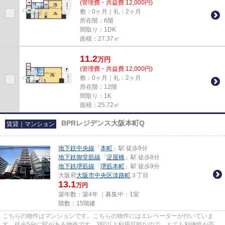
(管理費・共益費 12,000円)
敷：0ヶ月｜礼：2ヶ月
所在階：6階
間取り：1DK
面積：27.37㎡
11.2
万
円
(管理費・共益費 12,000円)
敷：0ヶ月｜礼：2ヶ月
所在階：12階
間取り：1K
面積：25.72㎡
BPRレジデンス大阪本町Q
賃貸｜マンション
地下鉄中央線
「
本町
」駅 徒歩9分
地下鉄御堂筋線
「
淀屋橋
」駅 徒歩8分
地下鉄堺筋線
「
堺筋本町
」駅 徒歩9分
大阪府
大阪市中央区
淡路町
３丁目
13.1
万円
築年数：築4年 ｜募集中：
1室
階数：15階建
こちらの物件はマンションです。こちらの物件にはエレベーターが付いていま
す。徒歩5分に駅がある物件です。3駅以上利用可能なので、とても利便性が高い