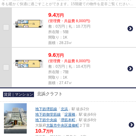
冬も暖かく快適に過ごすことができます。15階建ての物件を是非ご覧ください。
エレベーターがある物件です。...
9.4
万
円
(管理費・共益費 8,000円)
敷：0万円｜礼：10.7万円
所在階：5階
間取り：1K
面積：28.23㎡
9.6
万
円
(管理費・共益費 8,000円)
敷：0万円｜礼：10.4万円
所在階：7階
間取り：1K
面積：27.47㎡
北浜クラフト
賃貸｜マンション
地下鉄堺筋線
「
北浜
」駅 徒歩2分
地下鉄御堂筋線
「
淀屋橋
」駅 徒歩6分
地下鉄中央線
「
堺筋本町
」駅 徒歩8分
大阪府
大阪市中央区
道修町
２丁目
10.7
万円