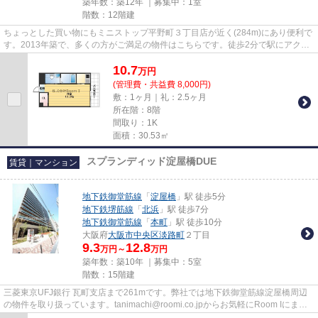
築年数：築12年 ｜募集中：
1室
階数：12階建
ちょっとした買い物にもミニストップ平野町３丁目店が近く(284m)にあり便利で
す。2013年築で、多くの方がご満足の物件はこちらです。徒歩2分で駅にアクセ
スできる物件です。ニーズの高...
10.7
万
円
(管理費・共益費 8,000円)
敷：1ヶ月｜礼：2.5ヶ月
所在階：8階
間取り：1K
面積：30.53㎡
スプランディッド淀屋橋DUE
賃貸｜マンション
地下鉄御堂筋線
「
淀屋橋
」駅 徒歩5分
地下鉄堺筋線
「
北浜
」駅 徒歩7分
地下鉄御堂筋線
「
本町
」駅 徒歩10分
大阪府
大阪市中央区
淡路町
２丁目
9.3
12.8
万円～
万円
築年数：築10年 ｜募集中：
5室
階数：15階建
三菱東京UFJ銀行 瓦町支店まで261mです。弊社では地下鉄御堂筋線淀屋橋周辺
の物件を取り扱っています。tanimachi@roomi.co.jpからお気軽にRoom Iにまで
ご連絡ください。駅まで5分と、...