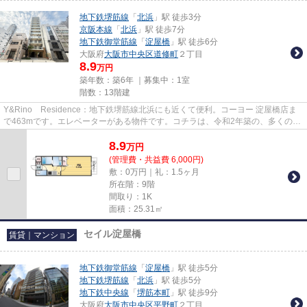
地下鉄堺筋線
「
北浜
」駅 徒歩3分
京阪本線
「
北浜
」駅 徒歩7分
地下鉄御堂筋線
「
淀屋橋
」駅 徒歩6分
大阪府
大阪市中央区
道修町
２丁目
8.9
万円
築年数：築6年 ｜募集中：
1室
階数：13階建
Y&Rino Residence：地下鉄堺筋線北浜にも近くて便利。コーヨー 淀屋橋店ま
で463mです。エレベーターがある物件です。コチラは、令和2年築の、多くの方
に好評の物件となります。大...
8.9
万
円
(管理費・共益費 6,000円)
敷：0万円｜礼：1.5ヶ月
所在階：9階
間取り：1K
面積：25.31㎡
セイル淀屋橋
賃貸｜マンション
地下鉄御堂筋線
「
淀屋橋
」駅 徒歩5分
地下鉄堺筋線
「
北浜
」駅 徒歩5分
地下鉄中央線
「
堺筋本町
」駅 徒歩9分
大阪府
大阪市中央区
平野町
２丁目