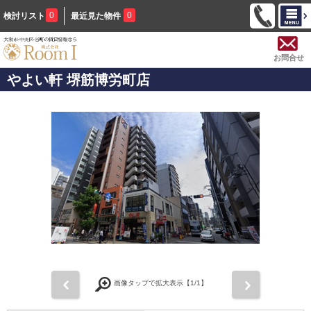
0
0
検討リスト
最近見た物件
お問合せ
やよい軒 堺筋博労町店
前
次
画像タップで拡大表示【
1
/1】