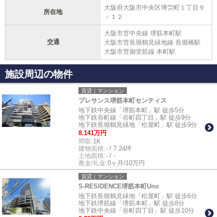
大阪府大阪市中央区博労町１丁目９
所在地
－１２
大阪市営中央線 堺筋本町駅
交通
大阪市営長堀鶴見緑地線 長堀橋駅
大阪市営御堂筋線 本町駅
施設周辺の物件
賃貸｜マンション
プレサンス堺筋本町センティス
地下鉄中央線「堺筋本町」駅 徒歩5分
地下鉄谷町線「谷町四丁目」駅 徒歩9分
地下鉄長堀鶴見緑地「松屋町」駅 徒歩9分
8.141万円
間取:
1K
建物面積:
- / 7.24坪
土地面積:
- / -
敷金/礼金:
0ヶ月/10万円
賃貸｜マンション
S-RESIDENCE堺筋本町Uno
地下鉄長堀鶴見緑地「松屋町」駅 徒歩6分
地下鉄堺筋線「堺筋本町」駅 徒歩8分
地下鉄中央線「谷町四丁目」駅 徒歩10分