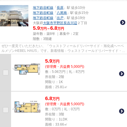
地下鉄谷町線
「
長原
」駅 徒歩10分
地下鉄谷町線
「
八尾南
」駅 徒歩15分
地下鉄谷町線
「
出戸
」駅 徒歩19分
大阪府
大阪市平野区
長吉川辺
２丁目
5.9
6.8
万円～
万円
築年数：築8年 ｜募集中：
2室
階数：3階建
ぜひ一度見ていただきたい、「ウェストフィールドリバーサイド・旭化成ヘーベ
ルメゾンHEBEL HAUS」です。新着情報：ウェストフィールドリバーサイド・旭
化成ヘーベルメゾンHEBEL HAUS...
5.9
万
円
(管理費・共益費 5,000円)
敷：5.06万円｜礼：8万円
所在階：2階
間取り：1K
面積：25.81㎡
6.8
万
円
(管理費・共益費 5,000円)
敷：0万円｜礼：0万円
所在階：3階
間取り：1LDK
面積：33.66㎡