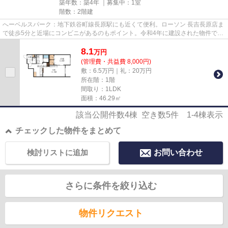
築年数：築4年 ｜募集中：
1室
階数：2階建
へーベルスパーク：地下鉄谷町線長原駅にも近くて便利。ローソン 長吉長原店ま
で徒歩5分と近場にコンビニがあるのもポイント。令和4年に建設された物件で
す。3駅以上利用できる物件な...
8.1
万
円
(管理費・共益費 8,000円)
敷：6.5万円｜礼：20万円
所在階：1階
間取り：1LDK
面積：46.29㎡
該当公開件数
4
棟 空き数
5
件
1-4
棟表示
チェックした物件をまとめて
検討リストに追加
お問い合わせ
さらに条件を絞り込む
物件リクエスト