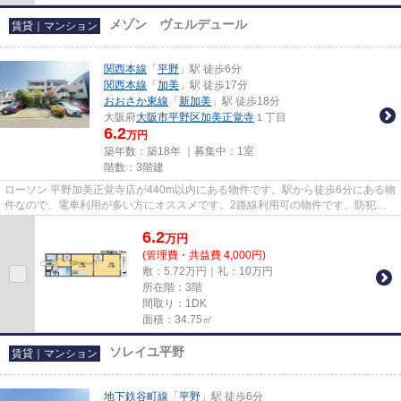
メゾン ヴェルデュール
賃貸｜マンション
関西本線
「
平野
」駅 徒歩6分
関西本線
「
加美
」駅 徒歩17分
おおさか東線
「
新加美
」駅 徒歩18分
大阪府
大阪市平野区
加美正覚寺
１丁目
6.2
万円
築年数：築18年 ｜募集中：
1室
階数：3階建
ローソン 平野加美正覚寺店が440m以内にある物件です。駅から徒歩6分にある物
件なので、電車利用が多い方にオススメです。2路線利用可の物件です。防犯対
策もバッチリなマンションタイ...
6.2
万
円
(管理費・共益費 4,000円)
敷：5.72万円｜礼：10万円
所在階：3階
間取り：1DK
面積：34.75㎡
ソレイユ平野
賃貸｜マンション
地下鉄谷町線
「
平野
」駅 徒歩6分