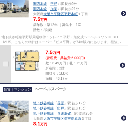
関西本線
「
平野
」駅 徒歩9分
関西本線
「
加美
」駅 徒歩21分
大阪府
大阪市平野区
平野本町
１丁目
7.5
万円
築年数：築12年 ｜募集中：
1室
階数：3階建
地下鉄谷町線平野駅周辺物件：ソレイユ平野・旭化成ヘーベルメゾンHEBEL
HAUS。こちらの物件はスーパー「ビス平野」が74m以内にあります。根強いニ
ーズを誇る駅近の物件となり、徒歩6...
7.5
万
円
(管理費・共益費 6,000円)
敷：6.49万円｜礼：15万円
所在階：2階
間取り：1LDK
面積：46.17㎡
へーベルスパーク
賃貸｜マンション
地下鉄谷町線
「
長原
」駅 徒歩12分
地下鉄谷町線
「
出戸
」駅 徒歩13分
地下鉄谷町線
「
喜連瓜破
」駅 徒歩25分
大阪府
大阪市平野区
長吉長原西
３丁目
8.1
万円