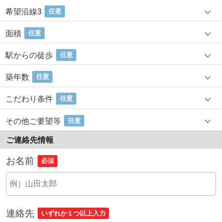
希望沿線3
任意
面積
任意
駅からの徒歩
任意
築年数
任意
こだわり条件
任意
その他ご要望等
任意
ご連絡先情報
お名前
必須
連絡先
いずれか１つ以上入力