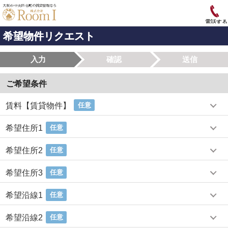
電話する
希望物件リクエスト
入力
確認
送信
ご希望条件
賃料【賃貸物件】
任意
希望住所1
任意
希望住所2
任意
希望住所3
任意
希望沿線1
任意
希望沿線2
任意