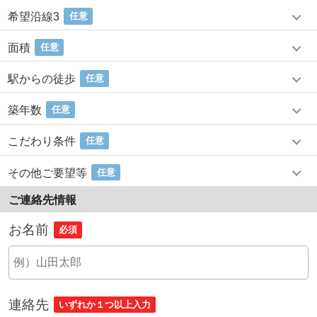
希望沿線3
任意
面積
任意
駅からの徒歩
任意
築年数
任意
こだわり条件
任意
その他ご要望等
任意
ご連絡先情報
お名前
必須
連絡先
いずれか１つ以上入力