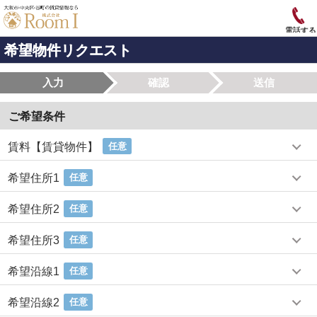
電話する
希望物件リクエスト
入力
確認
送信
ご希望条件
賃料【賃貸物件】
任意
希望住所1
任意
希望住所2
任意
希望住所3
任意
希望沿線1
任意
希望沿線2
任意