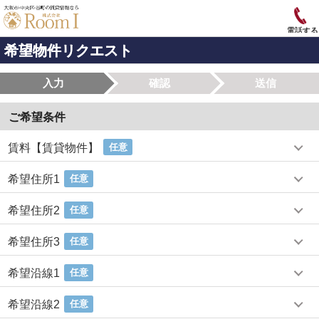
電話する
希望物件リクエスト
入力
確認
送信
ご希望条件
賃料【賃貸物件】
任意
希望住所1
任意
希望住所2
任意
希望住所3
任意
希望沿線1
任意
希望沿線2
任意