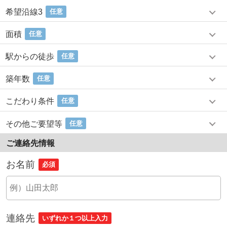
希望沿線3
任意
面積
任意
駅からの徒歩
任意
築年数
任意
こだわり条件
任意
その他ご要望等
任意
ご連絡先情報
お名前
必須
連絡先
いずれか１つ以上入力