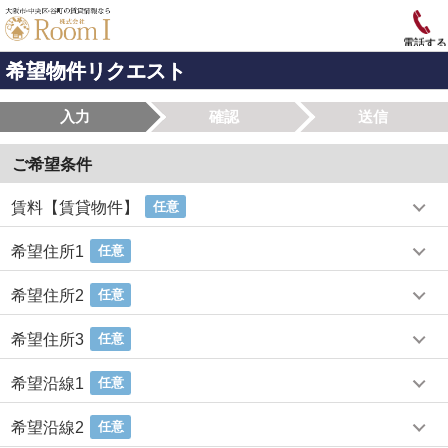
電話する
希望物件リクエスト
入力
確認
送信
ご希望条件
賃料【賃貸物件】
任意
希望住所1
任意
希望住所2
任意
希望住所3
任意
希望沿線1
任意
希望沿線2
任意