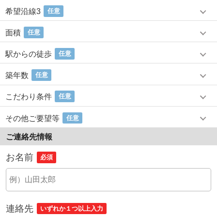
希望沿線3
任意
面積
任意
駅からの徒歩
任意
築年数
任意
こだわり条件
任意
その他ご要望等
任意
ご連絡先情報
お名前
必須
連絡先
いずれか１つ以上入力