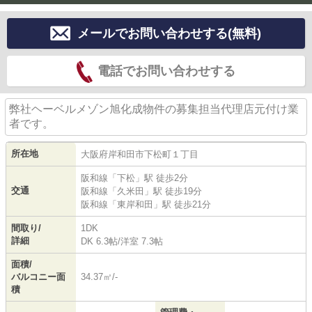
メールでお問い合わせする(無料)
電話でお問い合わせする
弊社ヘーベルメゾン旭化成物件の募集担当代理店元付け業
者です。
所在地
大阪府
岸和田市
下松町
１丁目
阪和線
「
下松
」駅 徒歩2分
交通
阪和線
「
久米田
」駅 徒歩19分
阪和線
「
東岸和田
」駅 徒歩21分
間取り/
1DK
詳細
DK 6.3帖
/
洋室 7.3帖
面積/
バルコニー面
34.37㎡/-
積