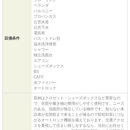
ベランダ
バルコニー
プロパンガス
公営水道
公共下水
電気有
設備条件
バス・トイレ別
温水洗浄便座
シャワー
独立洗面台
エアコン
シューズボックス
BS
CATV
光ファイバー
オートロック
収納はクロゼット・シューズボックスなど豊富なの
で、衣類や履き物の整理がしやすく便利です。ニーズ
のある、洗面所が独立している物件です。知らない来
訪者が玄関前まで来ることが減るので防犯対策につな
がるオートロック機能を備えております。交通アクセ
スを重視して住まい探しをするなら、当社にお任せく