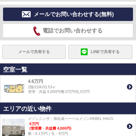
メールでお問い合わせする(無料)
電話でお問い合わせする
メールで共有する
LINEで共有する
空室一覧
4.6万円
2階/1DK/33.53㎡
管理・共益:4,000円/敷:0万円/礼:0万円
エリアの近い物件
メゾンニシザ・旭化成ヘーベルメゾンHEBEL HAUS
6
万
円
(管理費・共益費 4,000円)
敷：6.1万円｜礼：8万円