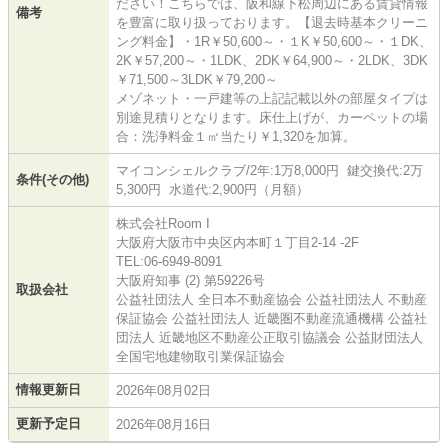
ださい！こちらでは、阪和線下松周辺にある賃貸情報
備考
を豊富に取り扱っております。【退去時基本クリーニ
ング料金】・1R￥50,600～・１K￥50,600～・１DK、
2K￥57,200～・1LDK、2DK￥64,900～・2LDK、3DK
￥71,500～3LDK￥79,200～
メゾネット・一戸建等の上記記載以外の部屋タイプは
別途見積りとなります。床仕上げが、カーペットの場
合：洗浄料金１㎡当たり￥1,320を加算。
マイコンシェルクラブ/2年:1万8,000円 鍵交換代:2万
条件(その他)
5,300円 水道代:2,900円（月額）
株式会社Room I
大阪府大阪市中央区内本町１丁目2-14 -2F
TEL:06-6949-8091
大阪府知事 (2) 第59226号
取扱会社
公益社団法人 全日本不動産協会 公益社団法人 不動産
保証協会 公益社団法人 近畿圏不動産流通機構 公益社
団法人 近畿地区不動産公正取引協議会 公益財団法人
全国宅地建物取引業保証協会
情報更新日
2026年08月02日
更新予定日
2026年08月16日