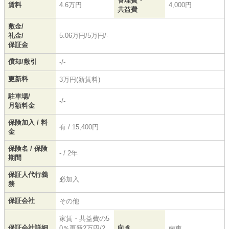
管理費・
賃料
4.6万円
4,000円
共益費
敷金/
礼金/
5.06万円/5万円/-
保証金
償却/敷引
-/-
更新料
3万円(新賃料)
駐車場/
-/-
月額料金
保険加入 / 料
有 / 15,400円
金
保険名 / 保険
- / 2年
期間
保証人代行義
必加入
務
保証会社
その他
家賃・共益費の5
保証会社詳細
向き
0％更新2万円/2
南東