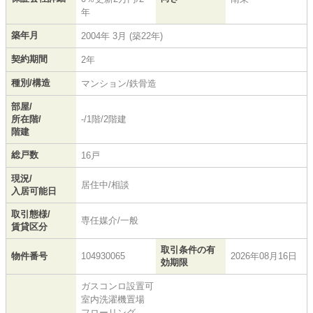
年
築年月
2004年 3月 (築22年)
契約期間
2年
種別/構造
マンション/鉄骨造
部屋/
所在階/
-/1階/2階建
階建
総戸数
16戸
現況/
居住中/相談
入居可能日
取引態様/
専任媒介/一般
賃貸区分
取引条件の有
物件番号
104930065
2026年08月16日
効期限
ガスコンロ設置可
室内洗濯機置場
フローリング