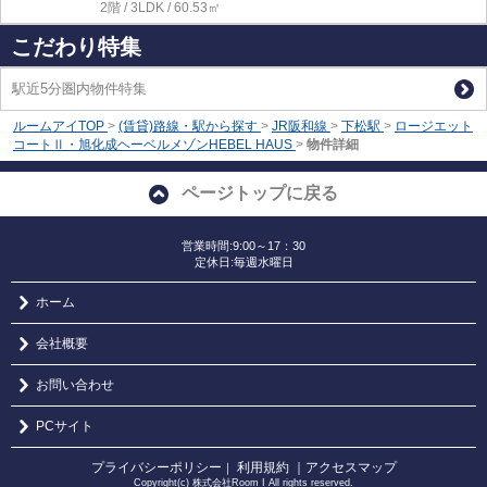
2階 / 3LDK / 60.53㎡
こだわり特集
駅近5分圏内物件特集
ルームアイTOP
>
(賃貸)路線・駅から探す
>
JR阪和線
>
下松駅
>
ロージエット
コートⅡ・旭化成ヘーベルメゾンHEBEL HAUS
>
物件詳細
ページトップに戻る
営業時間:9:00～17：30
定休日:毎週水曜日
ホーム
会社概要
お問い合わせ
PCサイト
プライバシーポリシー
利用規約
｜アクセスマップ
｜
Copyright(c) 株式会社Room I All rights reserved.