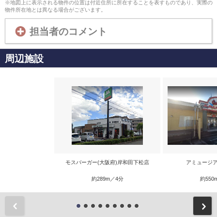
※地図上に表示される物件の位置は付近住所に所在することを表すものであり、実際の
物件所在地とは異なる場合がございます。
担当者のコメント
周辺施設
モスバーガー(大阪府)岸和田下松店
アミュージア
約289m／4分
約550
前