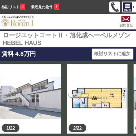
0
1
検討リスト
最近見た物件
お問合せ
ロージエットコートⅡ・旭化成ヘーベルメゾン
HEBEL HAUS
賃料
4.6
万円
検討リストに追加
1/22
2/22