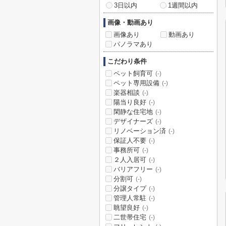
3日以内
1週間以内
画像・動画あり
画像あり
動画あり
パノラマあり
こだわり条件
ペット飼育可
(-)
ペット専用設備
(-)
楽器相談
(-)
陽当り良好
(-)
閑静な住宅地
(-)
デザイナーズ
(-)
リノベーション済
(-)
保証人不要
(-)
事務所可
(-)
２人入居可
(-)
バリアフリー
(-)
分割可
(-)
分譲タイプ
(-)
管理人常駐
(-)
眺望良好
(-)
二世帯住宅
(-)