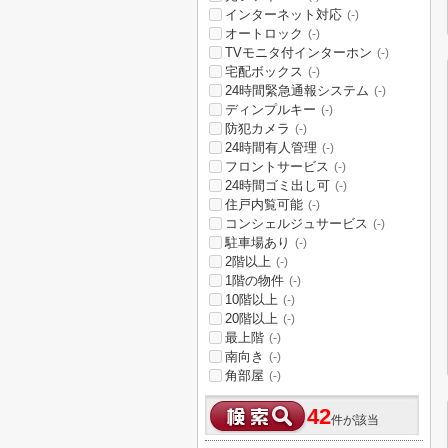
インターネット対応
(-)
オートロック
(-)
TVモニタ付インターホン
(-)
宅配ボックス
(-)
24時間緊急通報システム
(-)
ディンプルキー
(-)
防犯カメラ
(-)
24時間有人管理
(-)
フロントサービス
(-)
24時間ゴミ出し可
(-)
住戸内覧可能
(-)
コンシェルジュサービス
(-)
駐車場あり
(-)
2階以上
(-)
1階の物件
(-)
10階以上
(-)
20階以上
(-)
最上階
(-)
南向き
(-)
角部屋
(-)
42
件が該当