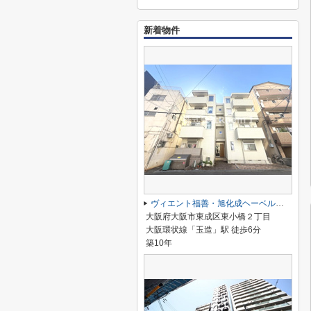
新着物件
ヴィエント福善・旭化成ヘーベルメゾンHEBEL HAUS
大阪府大阪市東成区東小橋２丁目
大阪環状線「玉造」駅 徒歩6分
築10年