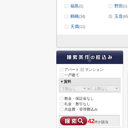
福島
野田
(1)
(1)
鶴橋
玉造
(34)
(65
天満
(11)
アパート
マンション
一戸建て
▼賃料
～
敷金・保証金なし
礼金・敷引なし
共益費・管理費込み
42
件が該当