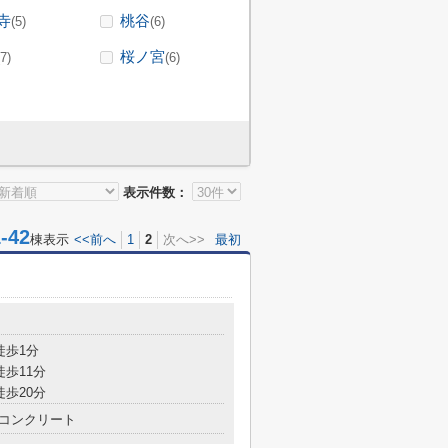
寺
桃谷
(5)
(6)
桜ノ宮
(7)
(6)
表示件数：
42
棟表示
<<前へ
1
2
次へ>>
最初
徒歩1分
徒歩11分
徒歩20分
コンクリート