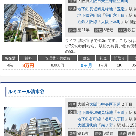
大阪府
大阪市天王寺区
空堀町
住所
交通
地下鉄長堀鶴見緑地
「
玉造
」駅 
地下鉄谷町線
「
谷町六丁目
」駅 
近鉄大阪線
「
大阪上本町
」駅 徒
築21年
8階建
鉄筋
築年
階数
構造
ライフ 清水谷まで413mです。こちら
歩7分の物件なら、駅前のお買い物も便
の物...
所在階
賃料
管理費・共益費
敷金
礼金
間取り
8
万円
0ヶ月
4階
8,000円
1ヶ月
1K
3
ルミエール清水谷
大阪府
大阪市中央区
玉造
２丁目
住所
交通
地下鉄長堀鶴見緑地
「
玉造
」駅 
地下鉄谷町線
「
谷町六丁目
」駅 
大阪環状線
「
森ノ宮
」駅 徒歩15
築19年
9階建
鉄骨
築年
階数
構造