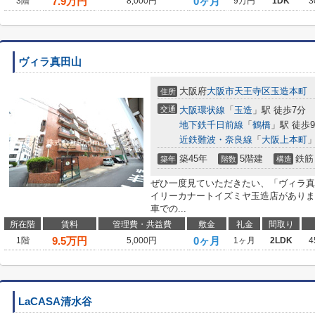
7.9
万円
0ヶ月
3階
8,000円
9万円
1DK
3
ヴィラ真田山
大阪府
大阪市天王寺区
玉造本町
住所
交通
大阪環状線
「
玉造
」駅 徒歩7分
地下鉄千日前線
「
鶴橋
」駅 徒歩
近鉄難波・奈良線
「
大阪上本町
」
築45年
5階建
鉄筋
築年
階数
構造
ぜひ一度見ていただきたい、「ヴィラ真
イリーカナートイズミヤ玉造店がありま
車での...
所在階
賃料
管理費・共益費
敷金
礼金
間取り
9.5
万円
0ヶ月
1階
5,000円
1ヶ月
2LDK
4
LaCASA清水谷