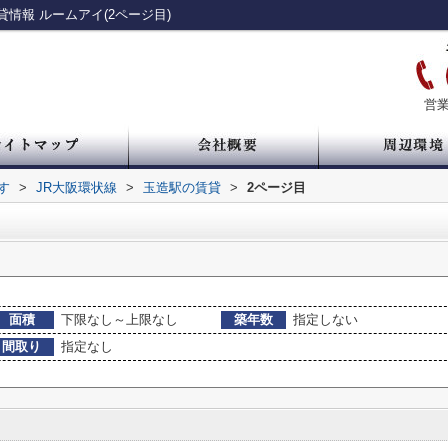
情報 ルームアイ(2ページ目)
営業
す
>
JR大阪環状線
>
玉造駅の賃貸
>
2ページ目
面積
下限なし～上限なし
築年数
指定しない
間取り
指定なし