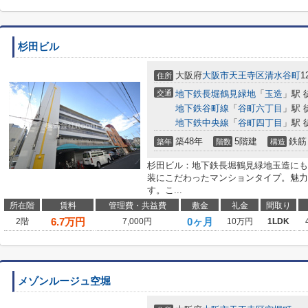
杉田ビル
大阪府
大阪市天王寺区
清水谷町
1
住所
交通
地下鉄長堀鶴見緑地
「
玉造
」駅 
地下鉄谷町線
「
谷町六丁目
」駅 
地下鉄中央線
「
谷町四丁目
」駅 
築48年
5階建
鉄筋
築年
階数
構造
杉田ビル：地下鉄長堀鶴見緑地玉造にも
装にこだわったマンションタイプ。魅力
す。こ...
所在階
賃料
管理費・共益費
敷金
礼金
間取り
6.7
万円
0ヶ月
2階
7,000円
10万円
1LDK
メゾンルージュ空堀