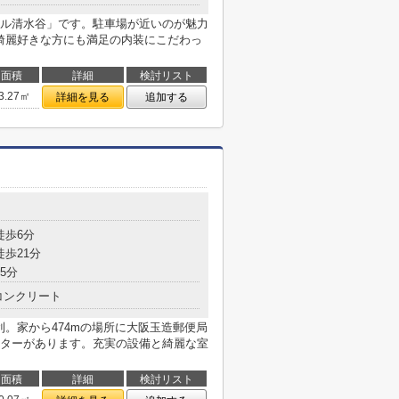
ル清水谷」です。駐車場が近いのが魅力
。綺麗好きな方にも満足の内装にこだわっ
面積
詳細
検討リスト
3.27㎡
詳細を見る
追加する
徒歩6分
徒歩21分
5分
コンクリート
。家から474mの場所に大阪玉造郵便局
ターがあります。充実の設備と綺麗な室
面積
詳細
検討リスト