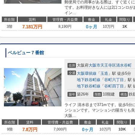
郵便局での用事がある際は、すぐ近くに
です。お料理好きな人には2口コンロが
イン...
所在階
賃料
管理費・共益費
敷金
礼金
間取り
7.181
万円
0ヶ月
3階
8,190円
10万円
1K
ベルビュー７番館
大阪府
大阪市天王寺区
清水谷町
住所
交通
大阪環状線
「
玉造
」駅 徒歩5分
地下鉄谷町線
「
谷町六丁目
」駅 
地下鉄谷町線
「
谷町四丁目
」駅 
築26年
10階建
鉄
築年
階数
構造
ライフ 清水谷まで371mです。徒歩5
ンションです。マンションの陽当りも良
大阪...
所在階
賃料
管理費・共益費
敷金
礼金
間取り
7.8
万円
0ヶ月
9階
7,000円
10万円
1DK