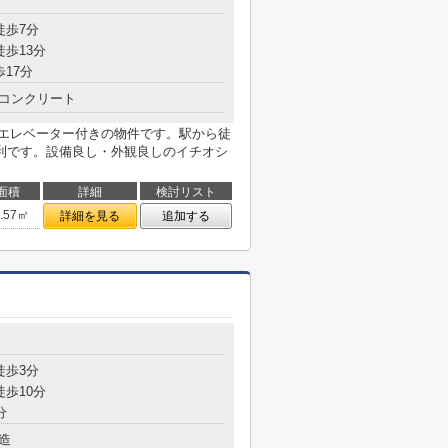
徒歩7分
徒歩13分
歩17分
コンクリート
はエレベーター付きの物件です。駅から徒
利です。設備良し・外観良しのイチオシ
面積
詳細
検討リスト
5.57㎡
詳細を見る
追加する
徒歩3分
徒歩10分
分
造