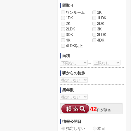
間取り
ワンルーム
1K
1DK
1LDK
2K
2DK
2LDK
3K
3DK
3LDK
4K
4DK
4LDK以上
面積
～
駅からの徒歩
築年数
42
件が該当
情報公開日
指定しない
本日