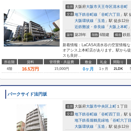
大阪府
大阪市天王寺区
清水谷町
住所
交通
地下鉄谷町線
「
谷町六丁目
」駅 
大阪環状線
「
玉造
」駅 徒歩12分
近鉄難波・奈良線
「
大阪上本町
」
築28年
6階建
鉄筋
築年
階数
構造
新着情報：LaCASA清水谷の空室情報
オアシス上本町店があります。駅から徒
スも良好...
所在階
賃料
管理費・共益費
敷金
礼金
間取り
16.5
万円
0ヶ月
4階
15,000円
1ヶ月
2LDK
パークサイド法円坂
大阪府
大阪市中央区
上町
１丁目
住所
交通
地下鉄谷町線
「
谷町四丁目
」駅 
地下鉄長堀鶴見緑地
「
谷町六丁
大阪環状線
「
玉造
」駅 徒歩12分