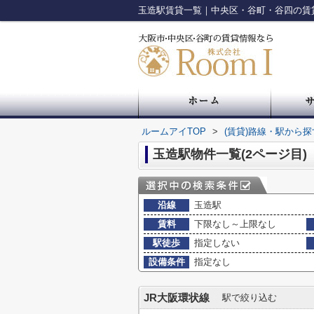
玉造駅賃貸一覧｜中央区・谷町・谷四の賃貸
ルームアイTOP
>
(賃貸)路線・駅から探
玉造駅物件一覧(2ページ目)
沿線
玉造駅
賃料
下限なし～上限なし
駅徒歩
指定しない
設備条件
指定なし
JR大阪環状線
駅で絞り込む