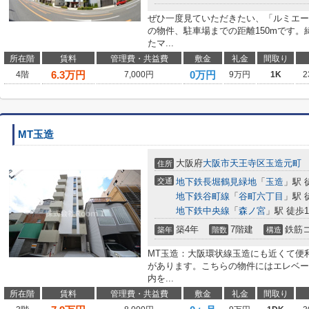
ぜひ一度見ていただきたい、「ルミエー
の物件、駐車場までの距離150mです
たマ...
所在階
賃料
管理費・共益費
敷金
礼金
間取り
6.3
万円
0万円
4階
7,000円
9万円
1K
2
MT玉造
大阪府
大阪市天王寺区
玉造元町
住所
交通
地下鉄長堀鶴見緑地
「
玉造
」駅 
地下鉄谷町線
「
谷町六丁目
」駅 
地下鉄中央線
「
森ノ宮
」駅 徒歩1
築4年
7階建
鉄筋
築年
階数
構造
MT玉造：大阪環状線玉造にも近くて便利
があります。こちらの物件にはエレベー
内を...
所在階
賃料
管理費・共益費
敷金
礼金
間取り