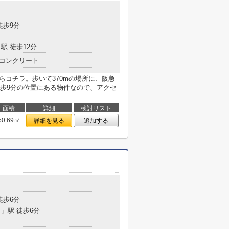
徒歩9分
駅 徒歩12分
コンクリート
ならコチラ。歩いて370mの場所に、阪急
歩9分の位置にある物件なので、アクセ
面積
詳細
検討リスト
50.69㎡
詳細を見る
追加する
徒歩6分
目
」駅 徒歩6分