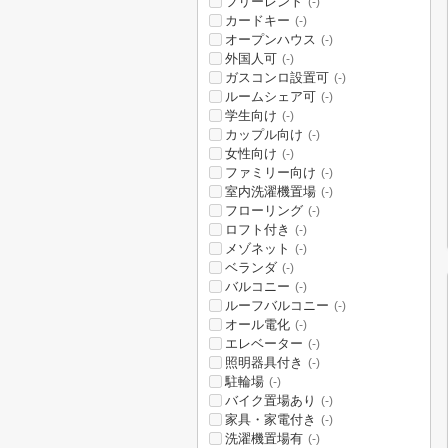
フリーレント
(-)
カードキー
(-)
オープンハウス
(-)
外国人可
(-)
ガスコンロ設置可
(-)
ルームシェア可
(-)
学生向け
(-)
カップル向け
(-)
女性向け
(-)
ファミリー向け
(-)
室内洗濯機置場
(-)
フローリング
(-)
ロフト付き
(-)
メゾネット
(-)
ベランダ
(-)
バルコニー
(-)
ルーフバルコニー
(-)
オール電化
(-)
エレベーター
(-)
照明器具付き
(-)
駐輪場
(-)
バイク置場あり
(-)
家具・家電付き
(-)
洗濯機置場有
(-)