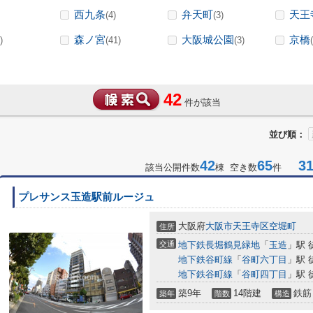
西九条
弁天町
天王
(4)
(3)
森ノ宮
大阪城公園
京橋
)
(41)
(3)
42
件が該当
並び順：
42
65
31-
該当公開件数
棟 空き数
件
プレサンス玉造駅前ルージュ
大阪府
大阪市天王寺区
空堀町
住所
交通
地下鉄長堀鶴見緑地
「
玉造
」駅 
地下鉄谷町線
「
谷町六丁目
」駅 
地下鉄谷町線
「
谷町四丁目
」駅 
築9年
14階建
鉄筋
築年
階数
構造