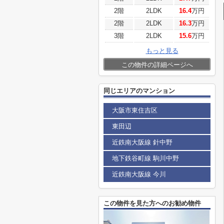
2階
2LDK
16.4
万円
2階
2LDK
16.3
万円
3階
2LDK
15.6
万円
もっと見る
この物件の詳細ページへ
同じエリアのマンション
大阪市東住吉区
東田辺
近鉄南大阪線 針中野
地下鉄谷町線 駒川中野
近鉄南大阪線 今川
この物件を見た方へのお勧め物件