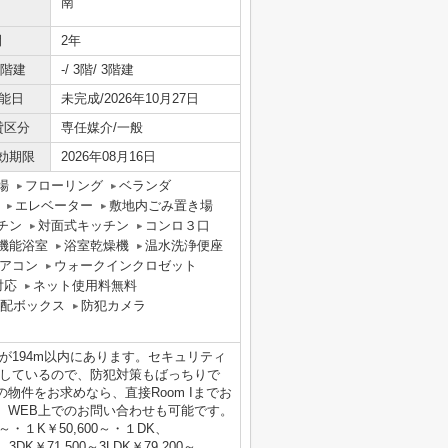
南
間
2年
/階建
-/ 3階/ 3階建
能日
未完成/2026年10月27日
貸区分
専任媒介/一般
効期限
2026年08月16日
場
フローリング
ベランダ
エレベーター
敷地内ごみ置き場
チン
対面式キッチン
コンロ３口
機能浴室
浴室乾燥機
温水洗浄便座
アコン
ウォークインクロゼット
対応
ネット使用料無料
配ボックス
防犯カメラ
が194m以内にあります。セキュリティ
実しているので、防犯対策もばっちりで
物件をお求めなら、直接Room Iまでお
、WEB上でのお問い合わせも可能です。
・１K￥50,600～・１DK、
、3DK￥71,500～3LDK￥79,200～