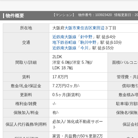
【マンション】
物件番号：103923420
情報更新日：20
物件概要
所在地
大阪府
大阪市東住吉区
東田辺
３丁目
近鉄南大阪線
「
針中野
」駅 徒歩4分
交通
地下鉄谷町線
「
駒川中野
」駅 徒歩10分
近鉄南大阪線
「
今川
」駅 徒歩15分
2LDK
間取り/詳細
洋室 6.0帖
/
洋室 5.7帖
/
面積/バルコ
LDK 18.7帖
賃料
17.8万円
管理費・共
敷金/礼金/保証金
7.2万円/2ヶ月/-
償却/敷
更新料
0.5ヶ月(新賃料)
敷金積み
権利金/雑費
-/-
駐車場/月額
保険加入/料金
有/-
保険名/保険
必加入/
旭化成不動産サポー
保証人代行義務/利用料
保証会
ト
家賃・共益費の50％更新2万