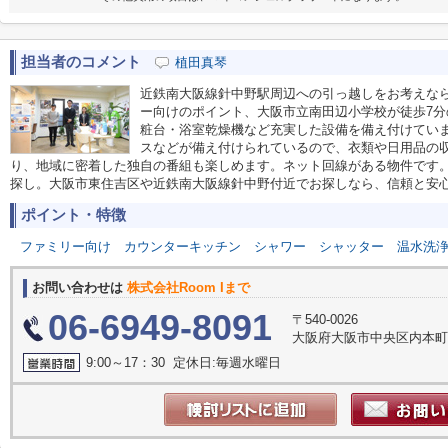
担当者のコメント
植田真琴
近鉄南大阪線針中野駅周辺への引っ越しをお考えな
ー向けのポイント、大阪市立南田辺小学校が徒歩7
粧台・浴室乾燥機など充実した設備を備え付けてい
スなどが備え付けられているので、衣類や日用品の収
り、地域に密着した独自の番組も楽しめます。ネット回線がある物件です
探し。大阪市東住吉区や近鉄南大阪線針中野付近でお探しなら、信頼と安
ポイント・特徴
ファミリー向け
カウンターキッチン
シャワー
シャッター
温水洗
お問い合わせは
株式会社Room Iまで
06-6949-8091
〒540-0026
大阪府大阪市中央区内本町１丁
9:00～17：30 定休日:毎週水曜日