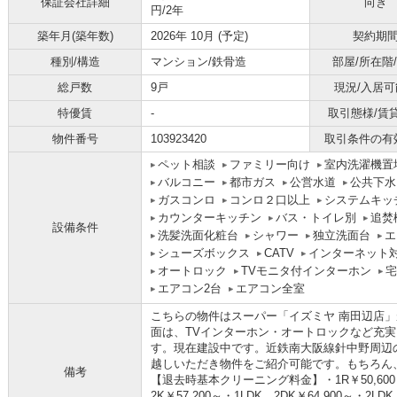
保証会社詳細
向き
円/2年
築年月(築年数)
2026年 10月 (予定)
契約期
種別/構造
マンション/鉄骨造
部屋/所在階
総戸数
9戸
現況/入居可
特優賃
-
取引態様/賃
物件番号
103923420
取引条件の有
ペット相談
ファミリー向け
室内洗濯機置
バルコニー
都市ガス
公営水道
公共下水
ガスコンロ
コンロ２口以上
システムキッ
カウンターキッチン
バス・トイレ別
追焚
設備条件
洗髪洗面化粧台
シャワー
独立洗面台
エ
シューズボックス
CATV
インターネット
オートロック
TVモニタ付インターホン
宅
エアコン2台
エアコン全室
こちらの物件はスーパー「イズミヤ 南田辺店」
面は、TVインターホン・オートロックなど充
す。現在建設中です。近鉄南大阪線針中野周辺の
越しいただき物件をご紹介可能です。もちろん
備考
【退去時基本クリーニング料金】・1R￥50,600～
2K￥57,200～・1LDK、2DK￥64,900～・2LDK