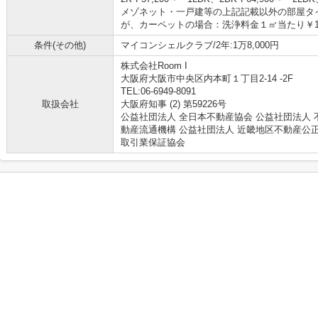
メゾネット・一戸建等の上記記載以外の部屋タ
が、カーペットの場合：洗浄料金１㎡当たり￥1,
条件(その他)
マイコンシェルクラブ/2年:1万8,000円
株式会社Room I
大阪府大阪市中央区内本町１丁目2-14 -2F
TEL:06-6949-8091
取扱会社
大阪府知事 (2) 第59226号
公益社団法人 全日本不動産協会 公益社団法人 
動産流通機構 公益社団法人 近畿地区不動産公
取引業保証協会