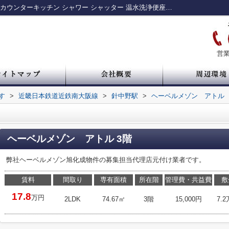
ヘーベルメゾン アトル｜ファミリー向け カウンターキッチン シャワー シャッター 温水洗浄便座｜中央区・谷町・谷四の賃貸情報 ルームアイ
営業
す
>
近畿日本鉄道近鉄南大阪線
>
針中野駅
>
ヘーベルメゾン アトル
ヘーベルメゾン アトル 3階
弊社ヘーベルメゾン旭化成物件の募集担当代理店元付け業者です。
賃料
間取り
専有面積
所在階
管理費・共益費
敷
17.8
万円
2LDK
74.67㎡
3階
15,000円
7.