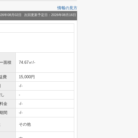
情報の見方
26年08月02日
次回更新予定日：2026年08月16日
ニー面積
74.67㎡/-
益費
15,000円
引
-/-
増し
-
料金
-/-
期間
-/-
社
その他