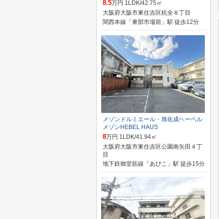
8.5
万円 1LDK/42.75㎡
大阪府大阪市東住吉区杭全８丁目
関西本線「東部市場前」駅 徒歩12分
メゾンドルミエール・旭化成ヘーベル
メゾンHEBEL HAUS
8
万円 1LDK/41.94㎡
大阪府大阪市東住吉区公園南矢田４丁
目
地下鉄御堂筋線「あびこ」駅 徒歩15分