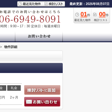
最終更新：2026年08月07日
01
00
件
件
最近見た物件
検討リスト
時間：9:00～17：30
定休日：毎週水曜日
>
物件詳細
金
礼金
2万円
2ヶ月