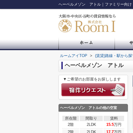
ルームアイTOP
>
(賃貸)路線・駅から探
ヘーベルメゾン アトル
▼ご希望のお部屋をお探しします
ヘーベルメゾン アトル
の他の空室
所在階
間取り
賃料
2階
2LDK
15.5
万円
2階
2LDK
17.7
万円