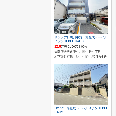
サンソアレ駒川中野 旭化成ヘーベル
メゾンHEBEL HAUS
12.8
万円 2LDK/63.00㎡
大阪府大阪市東住吉区中野１丁目
地下鉄谷町線「駒川中野」駅 徒歩8分
LifeArt・旭化成ヘーベルメゾンHEBEL
HAUS