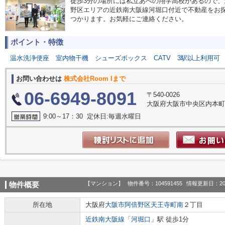
徒歩3分の場所には私立あべの翔学高校があるので
野区エリアの近鉄南大阪線河堀口付近で不動産をお
つかります。お気軽にご連絡ください。
ポイント・特徴
温水洗浄便座
室内物干機
シューズボックス
CATV
3駅以上利用可
お問い合わせは
株式会社Room Iまで
06-6949-8091
〒540-0026
大阪府大阪市中央区内本町１丁
9:00～17：30 定休日:毎週水曜日
【マンション】
物件番号：104591455
情報更新日：20
物件概要
所在地
大阪府
大阪市阿倍野区
天王寺町南
２丁目
近鉄南大阪線
「
河堀口
」駅 徒歩1分