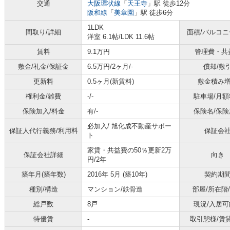
交通
大阪環状線
「
天王寺
」駅 徒歩12分
阪和線
「
美章園
」駅 徒歩6分
1LDK
間取り/詳細
面積/バルコ
洋室 6.1帖
/
LDK 11.6帖
賃料
9.1万円
管理費・共
敷金/礼金/保証金
6.5万円/2ヶ月/-
償却/敷
更新料
0.5ヶ月(新賃料)
敷金積み
権利金/雑費
-/-
駐車場/月額
保険加入/料金
有/-
保険名/保険
必加入/
旭化成不動産サポー
保証人代行義務/利用料
保証会
ト
家賃・共益費の50％更新2万
保証会社詳細
向き
円/2年
築年月(築年数)
2016年 5月 (築10年)
契約期
種別/構造
マンション/鉄骨造
部屋/所在階
総戸数
8戸
現況/入居可
特優賃
-
取引態様/賃