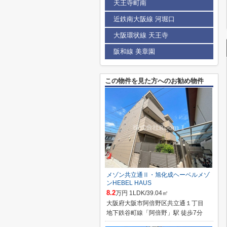
天王寺町南
近鉄南大阪線 河堀口
大阪環状線 天王寺
阪和線 美章園
この物件を見た方へのお勧め物件
メゾン共立通Ⅱ・旭化成ヘーベルメゾ
ンHEBEL HAUS
8.2
万円 1LDK/39.04㎡
大阪府大阪市阿倍野区共立通１丁目
地下鉄谷町線「阿倍野」駅 徒歩7分