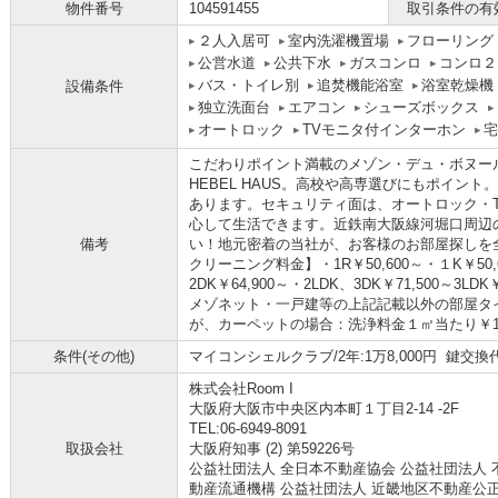
物件番号
104591455
取引条件の有
２人入居可
室内洗濯機置場
フローリング
公営水道
公共下水
ガスコンロ
コンロ２
バス・トイレ別
追焚機能浴室
浴室乾燥機
設備条件
独立洗面台
エアコン
シューズボックス
オートロック
TVモニタ付インターホン
宅
こだわりポイント満載のメゾン・デュ・ボヌー
HEBEL HAUS。高校や高専選びにもポイン
あります。セキュリティ面は、オートロック・
心して生活できます。近鉄南大阪線河堀口周辺
備考
い！地元密着の当社が、お客様のお部屋探しを
クリーニング料金】・1R￥50,600～・１K￥50,6
2DK￥64,900～・2LDK、3DK￥71,500～3LDK￥
メゾネット・一戸建等の上記記載以外の部屋タ
が、カーペットの場合：洗浄料金１㎡当たり￥1,
条件(その他)
マイコンシェルクラブ/2年:1万8,000円 鍵交換代:
株式会社Room I
大阪府大阪市中央区内本町１丁目2-14 -2F
TEL:06-6949-8091
取扱会社
大阪府知事 (2) 第59226号
公益社団法人 全日本不動産協会 公益社団法人 
動産流通機構 公益社団法人 近畿地区不動産公