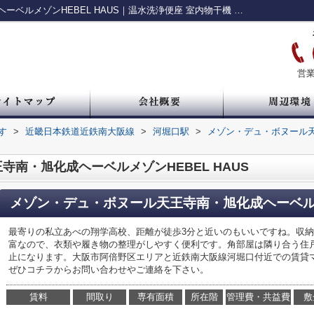
メゾン・デュ・ボヌール天王寺南・旭化成ヘーベルメゾンHEBEL HAUS｜温水洗浄便座 室内物干機 シューズボックス CATV 3駅以上利用可｜中央区・谷町・谷四の賃貸情報 ルームアイ
営業
す
>
近畿日本鉄道近鉄南大阪線
>
河堀口駅
>
メゾン・デュ・ボヌール天
南・旭化成ヘーベルメゾンHEBEL HAUS
メゾン・デュ・ボヌール天王寺南・旭化成ヘーベルメゾ
最寄りの私立あべの翔学高校、距離が徒歩3分と近いのもいいですね。収
富なので、衣類や履き物の整理がしやすく便利です。角部屋は隣り合う住
止になります。大阪市阿倍野区エリアと近鉄南大阪線河堀口付近での賃貸
ぜひコチラからお問い合わせやご連絡を下さい。
賃料
間取り
専有面積
所在階
管理費・共益費
敷