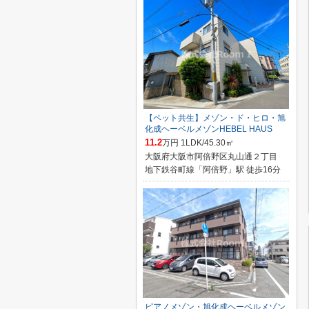
【ペット共生】メゾン・ド・ヒロ・旭
化成ヘーベルメゾンHEBEL HAUS
11.2
万円 1LDK/45.30㎡
大阪府大阪市阿倍野区丸山通２丁目
地下鉄谷町線「阿倍野」駅 徒歩16分
ピアノメゾン・旭化成ヘーベルメゾン