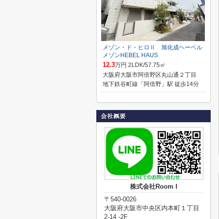
メゾン・ド・ヒロⅡ 旭化成ヘーベル
メゾンHEBEL HAUS
12.3
万円 2LDK/57.75㎡
大阪府大阪市阿倍野区丸山通２丁目
地下鉄谷町線「阿倍野」駅 徒歩14分
株式会社Room I
〒540-0026
大阪府大阪市中央区内本町１丁目
2-14 -2F