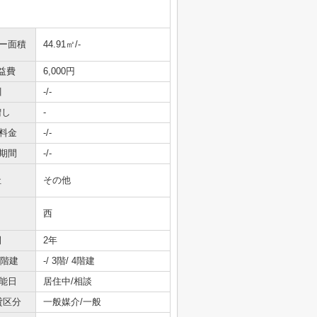
ニー面積
44.91㎡/-
益費
6,000円
引
-/-
増し
-
料金
-/-
期間
-/-
社
その他
西
間
2年
/階建
-/ 3階/ 4階建
能日
居住中/相談
貸区分
一般媒介/一般