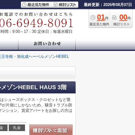
最終更新：2026年08月07日
01
00
件
件
最近見た物件
検討リスト
時間：9:00～17：30
定休日：毎週水曜日
王寺南・旭化成ヘーベルメゾンHEBEL
ンHEBEL HAUS 3階
納はシューズボックス・クロゼットなど豊
戸が片側にしかないため、騒音トラブル防
マンション、賃貸アパートをお探しの方は
金
礼金