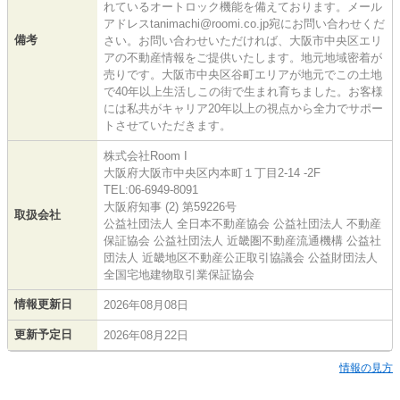
れているオートロック機能を備えております。メール
アドレスtanimachi@roomi.co.jp宛にお問い合わせくだ
備考
さい。お問い合わせいただければ、大阪市中央区エリ
アの不動産情報をご提供いたします。地元地域密着が
売りです。大阪市中央区谷町エリアが地元でこの土地
で40年以上生活しこの街で生まれ育ちました。お客様
には私共がキャリア20年以上の視点から全力でサポー
トさせていただきます。
株式会社Room I
大阪府大阪市中央区内本町１丁目2-14 -2F
TEL:06-6949-8091
大阪府知事 (2) 第59226号
取扱会社
公益社団法人 全日本不動産協会 公益社団法人 不動産
保証協会 公益社団法人 近畿圏不動産流通機構 公益社
団法人 近畿地区不動産公正取引協議会 公益財団法人
全国宅地建物取引業保証協会
情報更新日
2026年08月08日
更新予定日
2026年08月22日
情報の見方