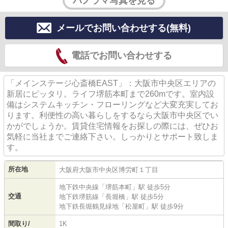
パノラマ写真を見る
メールでお問い合わせする(無料)
電話でお問い合わせする
「メインステージ心斎橋EAST」：大阪市中央区エリアの
新居にピッタリ。ライフ堺筋本町まで260mです。室内設
備はシステムキッチン・フローリングなど大変充実してお
ります。利便性の高い暮らしをするなら大阪市中央区でい
かがでしょうか。賃貸住宅情報をお探しの際には、ぜひお
気軽に当社までご連絡下さい。しっかりとサポート致しま
す。
所在地
大阪府
大阪市中央区
博労町
１丁目
地下鉄中央線
「
堺筋本町
」駅 徒歩5分
交通
地下鉄堺筋線
「
長堀橋
」駅 徒歩5分
地下鉄長堀鶴見緑地
「
松屋町
」駅 徒歩9分
間取り/
1K