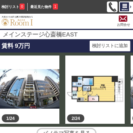
0
1
検討リスト
最近見た物件
お問合せ
メインステージ心斎橋EAST
賃料
9
万円
検討リストに追加
1/24
2/24