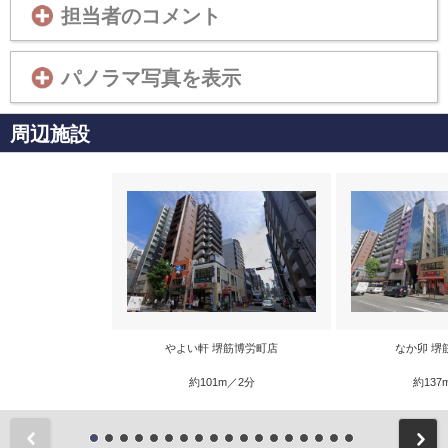
担当者のコメント
パノラマ写真を表示
周辺施設
やよい軒 堺筋博労町店
なか卯 堺
約101m／2分
約137
前