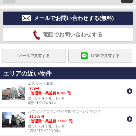
メールでお問い合わせする(無料)
電話でお問い合わせする
メールで共有する
LINEで共有する
エリアの近い物件
エスリード北浜
7
万
円
(管理費・共益費 8,200円)
敷：0ヶ月｜礼：1ヶ月
6階 / 1K / 24.83㎡
ルフォンプログレ堺筋本町タワーレジデンス
11.5
万
円
(管理費・共益費 13,000円)
敷：0ヶ月｜礼：1ヶ月
12階 / 1DK / 29.00㎡