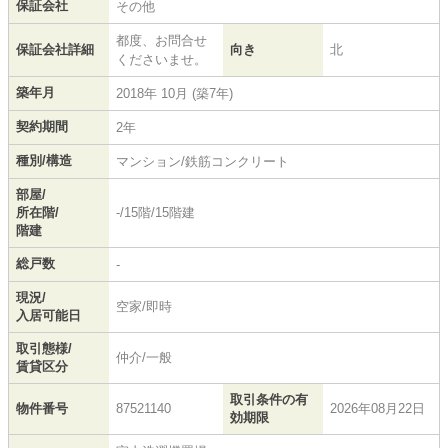
保証会社
その他
都度、お問合せ
保証会社詳細
向き
北
くださいませ。
築年月
2018年 10月 (築7年)
契約期間
2年
種別/構造
マンション/鉄筋コンクリート
部屋/
所在階/
-/15階/15階建
階建
総戸数
-
現況/
空家/即時
入居可能日
取引態様/
仲介/一般
賃貸区分
取引条件の有
物件番号
87521140
2026年08月22日
効期限