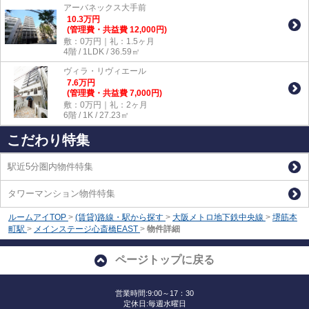
アーバネックス大手前
10.3
万
円
(管理費・共益費 12,000円)
敷：0万円｜礼：1.5ヶ月
4階 / 1LDK / 36.59㎡
ヴィラ・リヴィエール
7.6
万
円
(管理費・共益費 7,000円)
敷：0万円｜礼：2ヶ月
6階 / 1K / 27.23㎡
こだわり特集
駅近5分圏内物件特集
タワーマンション物件特集
ルームアイTOP
>
(賃貸)路線・駅から探す
>
大阪メトロ地下鉄中央線
>
堺筋本
町駅
>
メインステージ心斎橋EAST
>
物件詳細
ページトップに戻る
営業時間:9:00～17：30
定休日:毎週水曜日