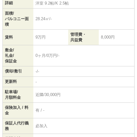
詳細
洋室 9.2帖
/
K 2.5帖
面積/
バルコニー面
28.24㎡/-
積
管理費・
賃料
9万円
8,000円
共益費
敷金/
礼金/
0ヶ月/0万円/-
保証金
償却/敷引
-/-
更新料
-
駐車場/
近隣/30,000円
月額料金
保険加入 / 料
有 / -
金
保証人代行義
必加入
務