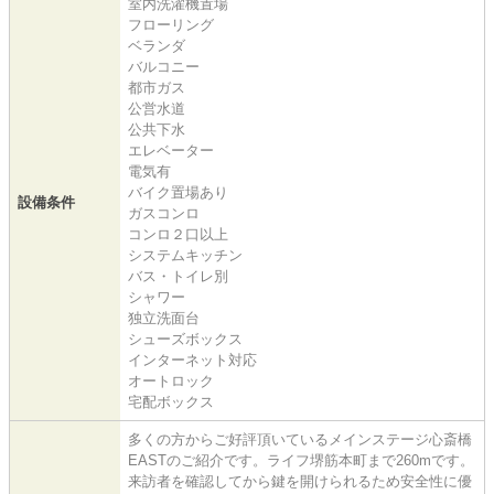
室内洗濯機置場
フローリング
ベランダ
バルコニー
都市ガス
公営水道
公共下水
エレベーター
電気有
バイク置場あり
設備条件
ガスコンロ
コンロ２口以上
システムキッチン
バス・トイレ別
シャワー
独立洗面台
シューズボックス
インターネット対応
オートロック
宅配ボックス
多くの方からご好評頂いているメインステージ心斎橋
EASTのご紹介です。ライフ堺筋本町まで260mです。
来訪者を確認してから鍵を開けられるため安全性に優