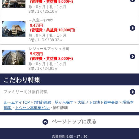
(管理費・共益費 9,000円)
敷：0ヶ月｜礼：1ヶ月
3階 / 1K / 25.16㎡
～久宝～ｷｭｳﾎｳ
9.4
万
円
(管理費・共益費 10,000円)
敷：0ヶ月｜礼：1ヶ月
3階 / 1LDK / 38.32㎡
レジュールアッシュ谷町
5.9
万
円
(管理費・共益費 8,000円)
敷：0ヶ月｜礼：1ヶ月
3階 / 1K / 24.91㎡
こだわり特集
ファミリー向け物件特集
ルームアイTOP
>
(賃貸)路線・駅から探す
>
大阪メトロ地下鉄中央線
>
堺筋本
町駅
>
トウセン本町橋ビル
>
物件詳細
ページトップに戻る
営業時間:9:00～17：30