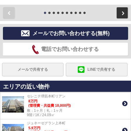
前
メールでお問い合わせする(無料)
電話でお問い合わせする
メールで共有する
LINEで共有する
エリアの近い物件
セレニテ堺筋本町リアン
8
万
円
(管理費・共益費 10,000円)
敷：1ヶ月｜礼：1ヶ月
9階 / 1K / 24.09㎡
ジュネーゼグラン上本町
5.9
万
円