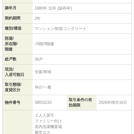
築年月
1980年 10月 (築45年)
契約期間
2年
種別/構造
マンション/鉄筋コンクリート
部屋/
所在階/
-/5階/9階建
階建
総戸数
36戸
現況/
空家/即時
入居可能日
取引態様/
仲介/一般
賃貸区分
取引条件の有
物件番号
58015233
2026年08月16日
効期限
２人入居可
ファミリー向け
室内洗濯機置場
都市ガス