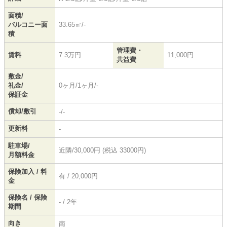
面積/
バルコニー面
33.65㎡/-
積
管理費・
賃料
7.3万円
11,000円
共益費
敷金/
礼金/
0ヶ月/1ヶ月/-
保証金
償却/敷引
-/-
更新料
-
駐車場/
近隣/30,000円 (税込 33000円)
月額料金
保険加入 / 料
有 / 20,000円
金
保険名 / 保険
- / 2年
期間
向き
南