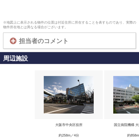
※地図上に表示される物件の位置は付近住所に所在することを表すものであり、実際の
物件所在地とは異なる場合がございます。
担当者のコメント
周辺施設
大阪市中央区役所
国立病院機構 
約258m／4分
約858