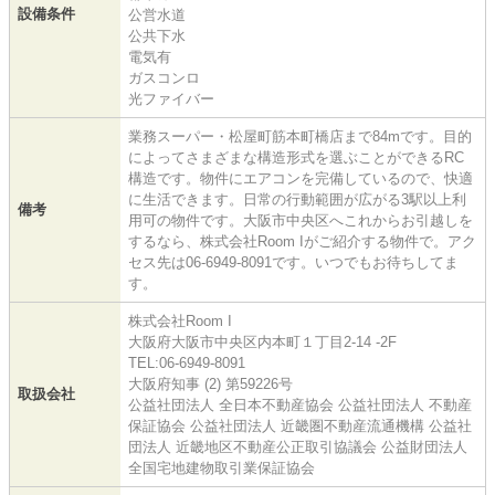
設備条件
公営水道
公共下水
電気有
ガスコンロ
光ファイバー
業務スーパー・松屋町筋本町橋店まで84mです。目的
によってさまざまな構造形式を選ぶことができるRC
構造です。物件にエアコンを完備しているので、快適
に生活できます。日常の行動範囲が広がる3駅以上利
備考
用可の物件です。大阪市中央区へこれからお引越しを
するなら、株式会社Room Iがご紹介する物件で。アク
セス先は06-6949-8091です。いつでもお待ちしてま
す。
株式会社Room I
大阪府大阪市中央区内本町１丁目2-14 -2F
TEL:06-6949-8091
大阪府知事 (2) 第59226号
取扱会社
公益社団法人 全日本不動産協会 公益社団法人 不動産
保証協会 公益社団法人 近畿圏不動産流通機構 公益社
団法人 近畿地区不動産公正取引協議会 公益財団法人
全国宅地建物取引業保証協会