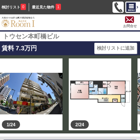
0
1
検討リスト
最近見た物件
お問合せ
トウセン本町橋ビル
賃料
7.3
万円
検討リストに追加
1/24
2/24