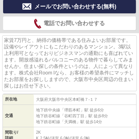
メールでお問い合わせする(無料)
電話でお問い合わせする
家賃7万円と、納得の価格帯である住みよいお部屋です。
設備やレイアウトにもこだわりのあるマンション。3駅以
上利用可となっておりビジネスマンの通勤にも喜ばれてい
ます。開放感溢れるバルコニーのある物件で暮らしてみま
せんか。住まい探しの条件というのは、人によって異なり
ます。株式会社Room Iなら、お客様の希望条件にマッチし
たお部屋をお探ししますので、大阪市中央区周辺の住まい
探しはお任せ下さい。
所在地
大阪府
大阪市中央区
本町橋
７-１７
地下鉄中央線
「
堺筋本町
」駅 徒歩6分
交通
地下鉄谷町線
「
谷町四丁目
」駅 徒歩8分
地下鉄谷町線
「
天満橋
」駅 徒歩14分
間取り/
2K
詳細
K 2.5帖
/
洋室 6.0帖
/
洋室 6.0帖