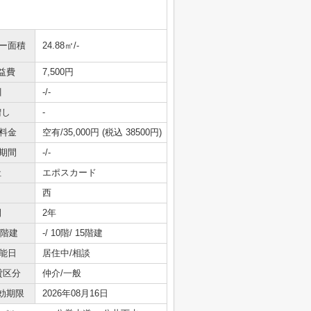
ニー面積
24.88㎡/-
益費
7,500円
引
-/-
増し
-
料金
空有/35,000円 (税込 38500円)
期間
-/-
社
エポスカード
西
間
2年
/階建
-/ 10階/ 15階建
能日
居住中/相談
貸区分
仲介/一般
効期限
2026年08月16日