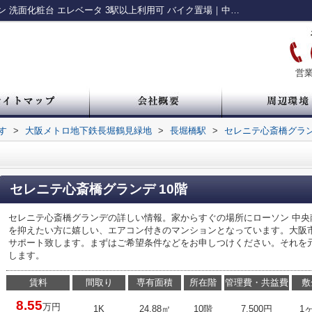
セレニテ心斎橋グランデ｜システムキッチン 洗面化粧台 エレベータ 3駅以上利用可 バイク置場｜中央区・谷町・谷四の賃貸情報 ルームアイ
営業
す
>
大阪メトロ地下鉄長堀鶴見緑地
>
長堀橋駅
>
セレニテ心斎橋グラ
セレニテ心斎橋グランデ 10階
セレニテ心斎橋グランデの詳しい情報。家からすぐの場所にローソン 中央南
を抑えたい方に嬉しい、エアコン付きのマンションとなっています。大阪
サポート致します。まずはご希望条件などをお申しつけください。それを
します。
賃料
間取り
専有面積
所在階
管理費・共益費
敷
8.55
万円
1K
24.88㎡
10階
7,500円
1