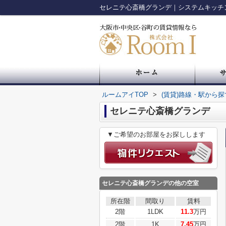
ルームアイTOP
>
(賃貸)路線・駅から探
セレニテ心斎橋グランデ
▼ご希望のお部屋をお探しします
セレニテ心斎橋グランデ
の他の空室
所在階
間取り
賃料
2階
1LDK
11.3
万円
2階
1K
7.45
万円