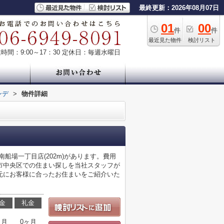
最終更新：2026年08月07日
01
00
件
件
最近見た物件
検討リスト
時間：9:00～17：30
定休日：毎週水曜日
ンデ
>
物件詳細
船場一丁目店(202m)があります。費用
市中央区での住まい探しを当社スタッフが
元にお客様に合ったお住まいをご紹介いた
金
礼金
ヶ月
0ヶ月