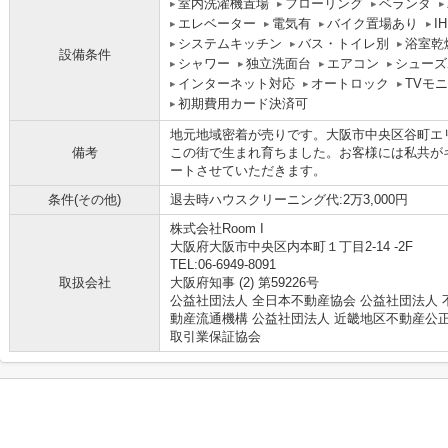
室内洗濯機置場
フローリング
ベランダ
エレベーター
電気有
バイク置場あり
I
システムキッチン
バス・トイレ別
浴室乾
設備条件
シャワー
独立洗面台
エアコン
シューズ
インターネット対応
オートロック
TVモ
初期費用カード決済可
地元地域密着が売りです。大阪市中央区谷町エ
備考
この街で生まれ育ちました。お客様には私共が
ートさせていただきます。
条件(その他)
退去時ハウスクリーニング代:2万3,000円
株式会社Room I
大阪府大阪市中央区内本町１丁目2-14 -2F
TEL:06-6949-8091
取扱会社
大阪府知事 (2) 第59226号
公益社団法人 全日本不動産協会 公益社団法人 
動産流通機構 公益社団法人 近畿地区不動産公
取引業保証協会