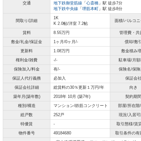
交通
地下鉄御堂筋線
「
心斎橋
」駅 徒歩7分
地下鉄中央線
「
堺筋本町
」駅 徒歩8分
1K
間取り/詳細
面積/バルコ
K 2.0帖
/
洋室 7.2帖
賃料
8.55万円
管理費・共
敷金/礼金/保証金
1ヶ月/0ヶ月/-
償却/敷
更新料
1.08万円
敷金積み
権利金/雑費
-/-
駐車場/月額
保険加入/料金
有/-
保険名/保険
保証人代行義務
必加入
保証会
保証会社詳細
総賃料の30％更新１万円/年
向き
築年月(築年数)
2018年 10月 (築7年)
契約期
種別/構造
マンション/鉄筋コンクリート
部屋/所在階
総戸数
252戸
現況/入居可
特優賃
-
取引態様/賃
物件番号
49184680
取引条件の有