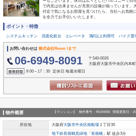
ーもございます。休日は広々としたバルコニーで日
で内見は出来ませんが充実の設備が揃っています。
付近で気になるお部屋を見つけたら、当社へお気軽
を全力でお手伝いいたします。
ポイント・特徴
システムキッチン
洗面化粧台
エレベータ
3駅以上利用可
バイク置
お問い合わせは
株式会社Room Iまで
06-6949-8091
〒540-0026
大阪府大阪市中央区内本町１丁
9:00～17：30 定休日:毎週水曜日
【マンション】
物件番号：49184680
情報更新日：20
物件概要
所在地
大阪府
大阪市中央区
南船場
２丁目30
地下鉄長堀鶴見緑地
「
長堀橋
」駅 徒歩3分