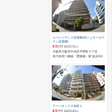
ユーレジデンス淀屋橋(旧ジュネーゼグ
ラン淀屋橋)
8.5
万円 1K/22.51㎡
大阪府大阪市中央区平野町４丁目
地下鉄四つ橋線「肥後橋」駅 徒歩6分
アーバネックス谷町Ⅱ
8.5
万円 1K/25.63㎡