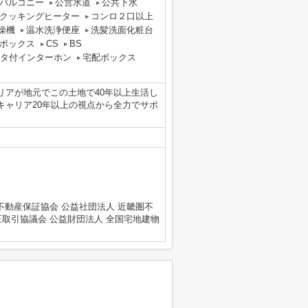
バルコニー
公営水道
公共下水
Hクッキングヒーター
コンロ２口以上
燥機
温水洗浄便座
洗髪洗面化粧台
ボックス
CS
BS
ニタ付インターホン
宅配ボックス
リアが地元でこの土地で40年以上生活し
キャリア20年以上の視点から全力でサポ
不動産保証協会 公益社団法人 近畿圏不
正取引協議会 公益財団法人 全国宅地建物