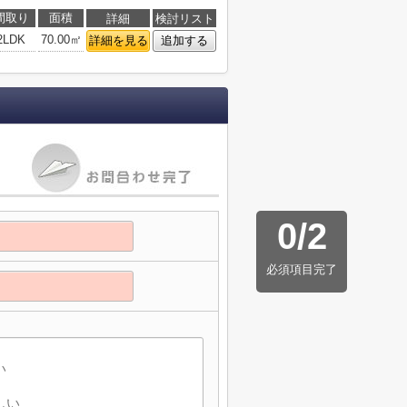
間取り
面積
詳細
検討リスト
2LDK
70.00㎡
詳細を見る
追加する
0
/
2
必須項目完了
】