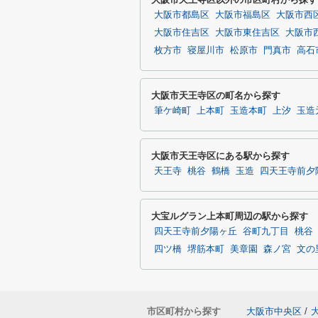
大阪市都島区
大阪市福島区
大阪市西
大阪市住吉区
大阪市東住吉区
大阪市
枚方市
寝屋川市
松原市
門真市
高石
大阪市天王寺区の町名から探す
筆ケ崎町
上本町
玉造本町
上汐
玉造
大阪市天王寺区にある駅から探す
天王寺
桃谷
鶴橋
玉造
四天王寺前夕
大宝ルグラン上本町周辺の駅から探す
四天王寺前夕陽ヶ丘
谷町九丁目
桃谷
四ツ橋
堺筋本町
美章園
森ノ宮
文の
市区町村から探す
大阪市中央区
/