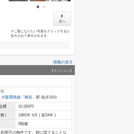
次へ
※ご覧になりたい写真をクリックすると
拡大されて表示されます。
情報の見方
【マンション】
7分
大阪環状線
「
桃谷
」駅 徒歩16分
益費
10,000円
年数）
1992年 4月 ( 築34年 )
9階建
上利用可の物件です。朝に慌てることな