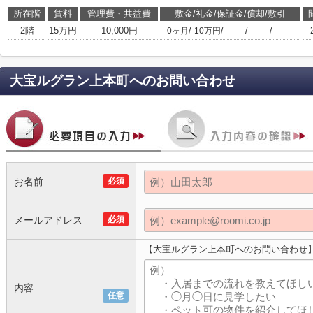
所在階
賃料
管理費・共益費
敷金/礼金/保証金/償却/敷引
2階
15万円
10,000円
/
/
/
/
0ヶ月
10万円
-
-
-
大宝ルグラン上本町
へのお問い合わせ
お名前
必須
メールアドレス
必須
【大宝ルグラン上本町へのお問い合わせ
内容
任意