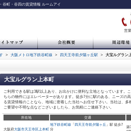
・谷町・谷四の賃貸情報 ルームアイ
営業
す
>
大阪メトロ地下鉄谷町線
>
四天王寺前夕陽ヶ丘駅
>
大宝ルグラン
大宝ルグラン上本町
ご利用できる駅は3駅以上あり、お出かけに便利な立地となっています。
ちらの物件にはエレベーターがあります。徒歩7分に駅のある、ニーズの
る賃貸情報のことなら、地域に密着した当社へお任せ下さい。当社は、多
ご要望や不明な点などございましたら、お気軽にご連絡下さい。
所在地
交通
地下鉄谷町線
「
四天王寺前夕陽ヶ丘
」駅 徒歩7
築
大阪府
大阪市天王寺区
上本町
分