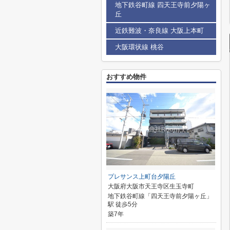
地下鉄谷町線 四天王寺前夕陽ヶ
丘
近鉄難波・奈良線 大阪上本町
大阪環状線 桃谷
おすすめ物件
プレサンス上町台夕陽丘
大阪府大阪市天王寺区生玉寺町
地下鉄谷町線「四天王寺前夕陽ヶ丘」
駅 徒歩5分
築7年