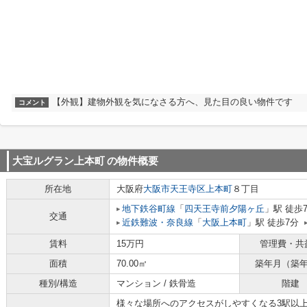
【外観】建物外観を気になさる方へ、見た目の良い物件です
コメント
大宝ルグラン上本町
の物件概要
所在地
大阪府
大阪市天王寺区
上本町
８丁目
地下鉄谷町線
「
四天王寺前夕陽ヶ丘
」駅 徒歩
交通
近鉄難波・奈良線
「
大阪上本町
」駅 徒歩7分
賃料
15万円
管理費・共
面積
70.00㎡
築年月（築
種別/構造
マンション / 鉄骨造
階建
様々な場所へのアクセスがしやすくなる3駅以