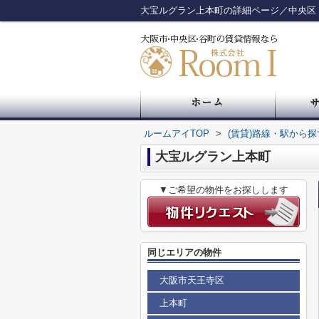
大宝ルグラン上本町の詳細ページ／中央区
ルームアイTOP
>
(賃貸)路線・駅から探
大宝ルグラン上本町
▼ご希望の物件をお探しします
同じエリアの物件
大阪市天王寺区
上本町