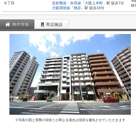
9
８丁目
近鉄難波・奈良線
「
大阪上本町
」駅 徒歩7分
鉄
大阪環状線
「
桃谷
」駅 徒歩16分
物件情報
周辺施設
※写真や図と実際の現状とが異なる場合は現状を優先させていただきます