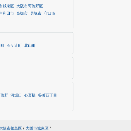
市城東区
大阪市阿倍野区
岸和田市
高槻市
貝塚市
守口市
寺町
石ケ辻町
北山町
阿倍野
河堀口
心斎橋
谷町四丁目
大阪市都島区
/
大阪市城東区
/