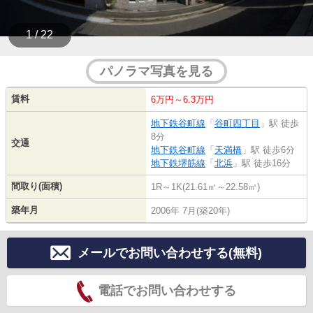
1 / 22
パノラマ写真を見る
賃料
6万円～6.3万円
地下鉄谷町線
「
谷町四丁目
」駅 徒歩
8分
交通
地下鉄谷町線
「
天満橋
」駅 徒歩6分
地下鉄堺筋線
「
北浜
」駅 徒歩16分
間取り(面積)
1R～1K(21.61㎡～22.58㎡)
築年月
2006年 7月(築20年)
メールでお問い合わせする(無料)
電話でお問い合わせする