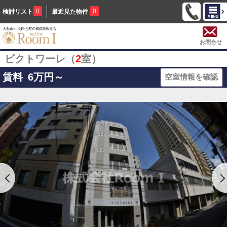
0
0
検討リスト
最近見た物件
お問合せ
ビクトワーレ（
2
室）
賃料
6
万円～
空室情報を確認