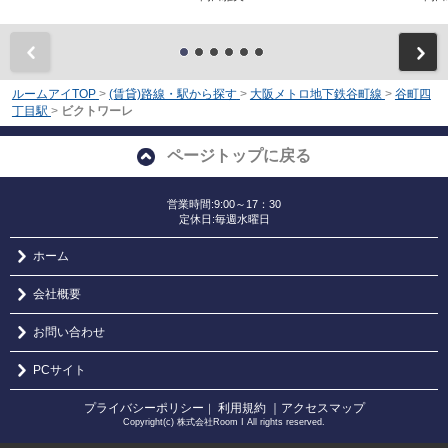
前
ルームアイTOP
>
(賃貸)路線・駅から探す
>
大阪メトロ地下鉄谷町線
>
谷町四
丁目駅
>
ビクトワーレ
ページトップに戻る
営業時間:9:00～17：30
定休日:毎週水曜日
ホーム
会社概要
お問い合わせ
PCサイト
プライバシーポリシー
利用規約
｜アクセスマップ
｜
Copyright(c) 株式会社Room I All rights reserved.