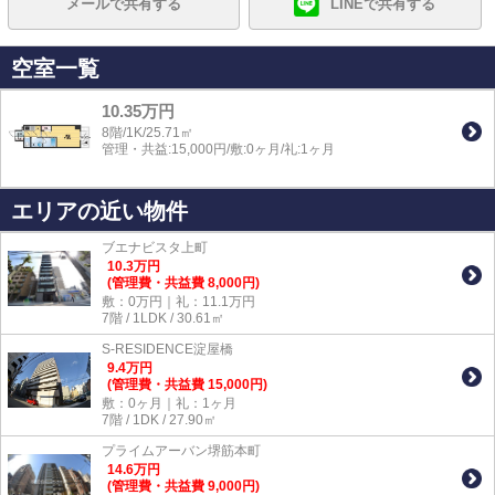
メールで共有する
LINEで共有する
空室一覧
10.35万円
8階/1K/25.71㎡
管理・共益:15,000円/敷:0ヶ月/礼:1ヶ月
エリアの近い物件
ブエナビスタ上町
10.3
万
円
(管理費・共益費 8,000円)
敷：0万円｜礼：11.1万円
7階 / 1LDK / 30.61㎡
S-RESIDENCE淀屋橋
9.4
万
円
(管理費・共益費 15,000円)
敷：0ヶ月｜礼：1ヶ月
7階 / 1DK / 27.90㎡
プライムアーバン堺筋本町
14.6
万
円
(管理費・共益費 9,000円)