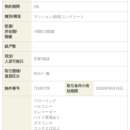
契約期間
2年
種別/構造
マンション/鉄筋コンクリート
部屋/
所在階/
-/5階/13階建
階建
総戸数
-
現況/
空家/相談
入居可能日
取引態様/
仲介/一般
賃貸区分
取引条件の有
物件番号
71180729
2026年08月16日
効期限
フローリング
バルコニー
エレベーター
バイク置場あり
ガスコンロ
コンロ２口以上