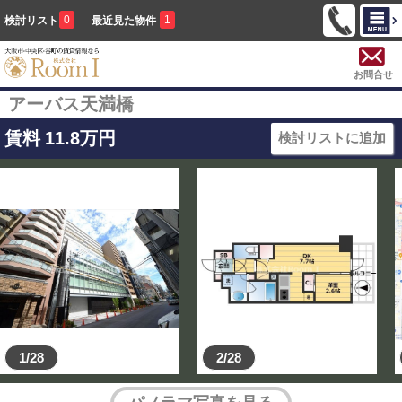
0
1
検討リスト
最近見た物件
お問合せ
アーバス天満橋
賃料
11.8
万円
検討リストに追加
1/28
2/28