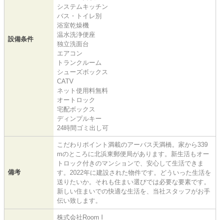
システムキッチン
バス・トイレ別
浴室乾燥機
温水洗浄便座
設備条件
独立洗面台
エアコン
トランクルーム
シューズボックス
CATV
ネット使用料無料
オートロック
宅配ボックス
ディンプルキー
24時間ゴミ出し可
こだわりポイント満載のアーバス天満橋。家から339
mのところに北浜東郵便局があります。新生活もオー
トロック付きのマンションで、安心して生活できま
備考
す。2022年に建設された物件です。どういった生活を
送りたいか。それも住まい選びでは必要な要素です。
新しい住まいでの快適な生活を、当社スタッフがお手
伝い致します。
株式会社Room I