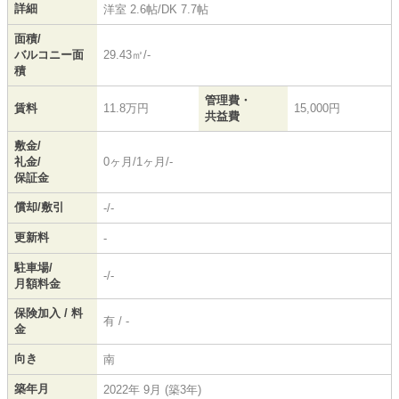
詳細
洋室 2.6帖
/
DK 7.7帖
面積/
バルコニー面
29.43㎡/-
積
管理費・
賃料
11.8万円
15,000円
共益費
敷金/
礼金/
0ヶ月/1ヶ月/-
保証金
償却/敷引
-/-
更新料
-
駐車場/
-/-
月額料金
保険加入 / 料
有 / -
金
向き
南
築年月
2022年 9月 (築3年)