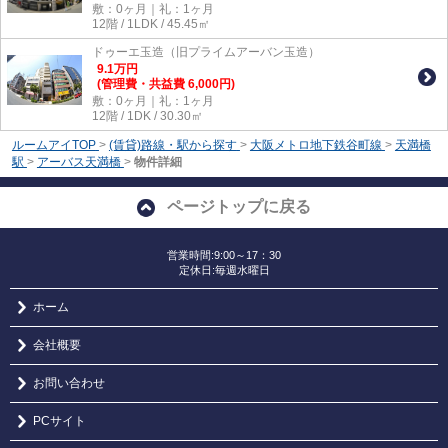
敷：0ヶ月｜礼：1ヶ月
12階 / 1LDK / 45.45㎡
ドゥーエ玉造（旧プライムアーバン玉造）
9.1
万
円
(管理費・共益費 6,000円)
敷：0ヶ月｜礼：1ヶ月
12階 / 1DK / 30.30㎡
ルームアイTOP
>
(賃貸)路線・駅から探す
>
大阪メトロ地下鉄谷町線
>
天満橋
駅
>
アーバス天満橋
>
物件詳細
ページトップに戻る
営業時間:9:00～17：30
定休日:毎週水曜日
ホーム
会社概要
お問い合わせ
PCサイト