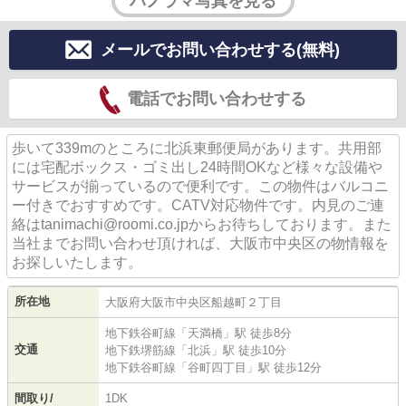
パノラマ写真を見る
メールでお問い合わせする(無料)
電話でお問い合わせする
歩いて339mのところに北浜東郵便局があります。共用部
には宅配ボックス・ゴミ出し24時間OKなど様々な設備や
サービスが揃っているので便利です。この物件はバルコニ
ー付きでおすすめです。CATV対応物件です。内見のご連
絡はtanimachi@roomi.co.jpからお待ちしております。また
当社までお問い合わせ頂ければ、大阪市中央区の物情報を
お探しいたします。
所在地
大阪府
大阪市中央区
船越町
２丁目
地下鉄谷町線
「
天満橋
」駅 徒歩8分
交通
地下鉄堺筋線
「
北浜
」駅 徒歩10分
地下鉄谷町線
「
谷町四丁目
」駅 徒歩12分
間取り/
1DK