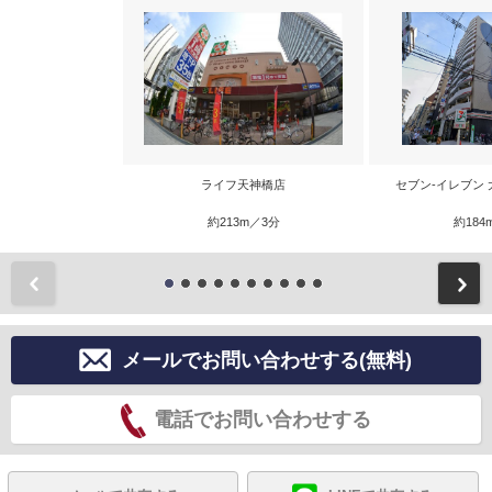
ライフ天神橋店
セブン‐イレブン
約213m／3分
約184
前
メールでお問い合わせする(無料)
電話でお問い合わせする