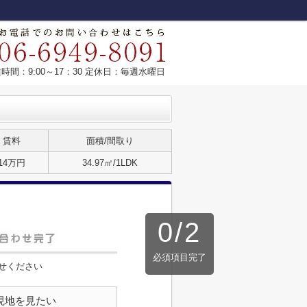
時間：9:00～17：30 定休日：毎週水曜日
賃料
面積/間取り
14万円
34.97㎡/1LDK
0
/
2
必須項目完了
せください
現地を見たい