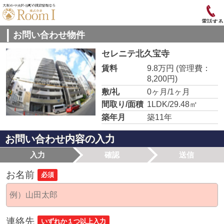
電話する
お問い合わせ物件
セレニテ北久宝寺
賃料
9.8万円
(管理費：
8,200円)
敷/礼
0ヶ月/1ヶ月
間取り/面積
1LDK/29.48㎡
築年月
築11年
お問い合わせ内容の入力
入力
確認
送信
お名前
必須
連絡先
いずれか１つ以上入力