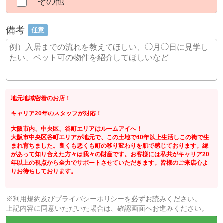
その他
備考
任意
地元地域密着のお店！
キャリア20年のスタッフが対応！
大阪市内、中央区、谷町エリアはルームアイへ！
大阪市中央区谷町エリアが地元で、この土地で40年以上生活しこの街で生
まれ育ちました。良くも悪くも町の移り変わりを肌で感じております。縁
があって知り合えた方々は我々の財産です。お客様には私共がキャリア20
年以上の視点から全力でサポートさせていただきます。皆様のご来店心よ
りお待ちしております。
※
利用規約
及び
プライバシーポリシー
を必ずお読みください。
上記内容に同意いただいた場合は、確認画面へお進みください。