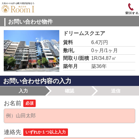
電話する
お問い合わせ物件
ドリームスクエア
賃料
6.4万円
敷/礼
0ヶ月/1ヶ月
間取り/面積
1R/34.87㎡
築年月
築36年
お問い合わせ内容の入力
入力
確認
送信
お名前
必須
連絡先
いずれか１つ以上入力