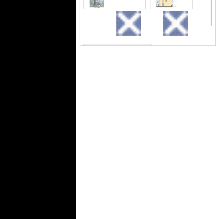
できます。セキュリティ面は、オート
ロック・TVインターホンなどを備え付
けているので安心して暮らせます。室
外観
間取り
外観もき
内設備は洗面所独立・浴室乾燥機など
れいです
が揃っており、とても充実していま
す。通信速度が速く時間も節約できる
光回線を導入しました。大阪市中央区
エリアや地下鉄中央線堺筋本町近くで
お部屋探しをするなら、当社にお任せ
下さい。お客様の求めるお部屋がきっ
外観
おしゃれな
と見つかります。
外観です
エントランス
清
潔
なエントランスです
ロビー