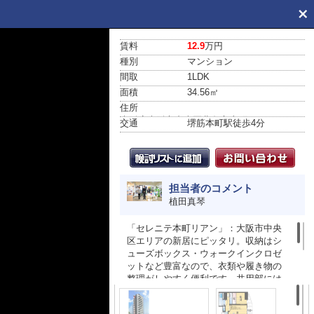
賃料
12.9
万円
種別
マンション
間取
1LDK
面積
34.56㎡
住所
大阪府大阪市中央区北久宝寺町２丁目
交通
堺筋本町駅
徒歩4分
担当者のコメント
植田真琴
「セレニテ本町リアン」：大阪市中央
区エリアの新居にピッタリ。収納はシ
ューズボックス・ウォークインクロゼ
ットなど豊富なので、衣類や履き物の
整理がしやすく便利です。共用部には
宅配ボックスが付いているため、好き
なタイミングで荷物を受け取ることが