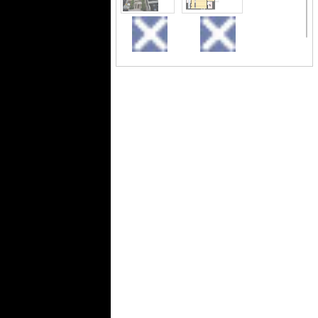
地下鉄堺筋線北浜周辺で賃貸をお探し
でしたら、大阪市中央区の情報豊富な
当社にお任せください。Eメールでのお
外観
間取り
問い合わせはお気軽に
外観です
tanimachi@roomi.co.jpへどうぞ。知識
豊富なスタッフがご連絡いたします。
外観
建物外観を気になさる方へ、見
た目の良い物件です
エントランス
清
潔
なエントランスです
ロビー