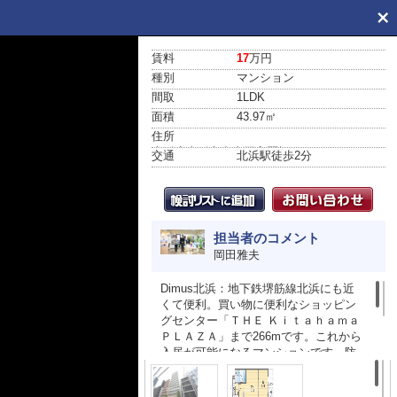
賃料
17
万円
種別
マンション
間取
1LDK
面積
43.97㎡
住所
大阪府大阪市中央区高麗橋１丁目
交通
北浜駅
徒歩2分
担当者のコメント
岡田雅夫
Dimus北浜：地下鉄堺筋線北浜にも近
くて便利。買い物に便利なショッピン
グセンター「ＴＨＥ Ｋｉｔａｈａｍａ
ＰＬＡＺＡ」まで266mです。これから
入居が可能になるマンションです。防
犯性に優れているオートロック付きの
マンションで新生活を送りませんか。