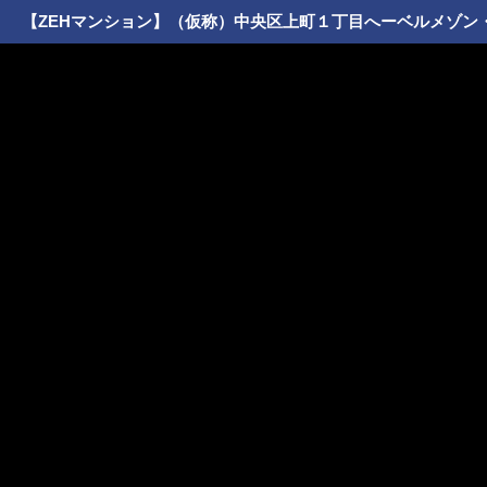
【ZEHマンション】（仮称）中央区上町１丁目へーベルメゾン・旭