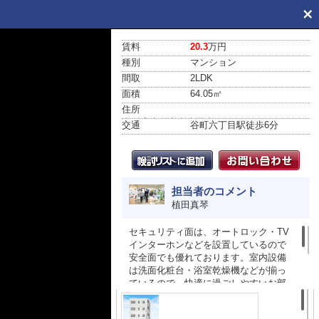
賃料
20.3
万円
種別
マンション
間取
2LDK
面積
64.05㎡
住所
大阪府大阪市中央区上町１丁目
交通
谷町六丁目駅
徒歩6分
担当者のコメント
植田真琴
セキュリティ面は、オートロック・TV
インターホンなどを設置しているので
安全面でも優れております。室内設備
は洗面化粧台・浴室乾燥機などが揃っ
ているので、快適に過ごしやすいお部
屋になります。収納はシューズボック
ス・クロゼットなどが備え付けられて