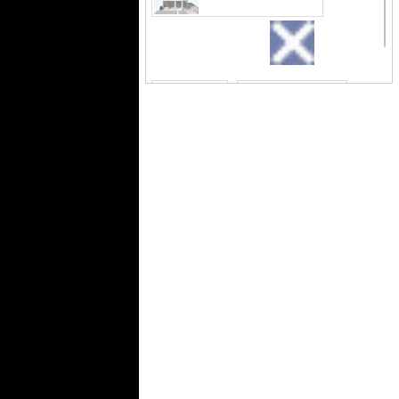
いるので、衣類や日用品の収納に重宝
します。宅配ボックスがあるので再配
達依頼をする手間が省けます。敷地内
外観
外はこのようになっ
には使いやすいごみ置き場もございま
ています
す。1LDKのお住まいで快適な暮らしを
しませんか。三口コンロが付いていま
す。住まいは大阪市中央区で選びた
い。そんな方は地元に強いRoom Iにご
連絡ください。気になる条件があれば
お気軽にスタッフまでお伝えくださ
間取り
外観パース
い。
外観パースです
外観パース
こち
ら、外
観パースです
エントランス